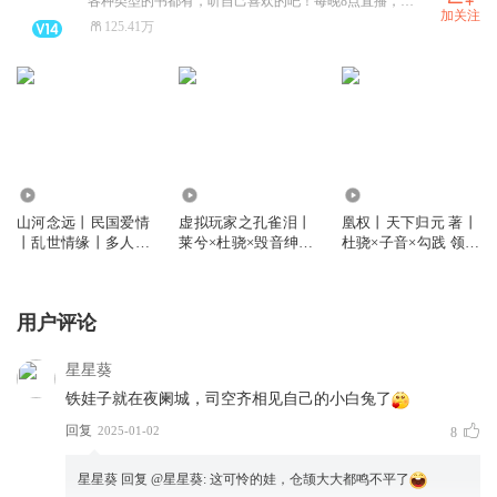
各种类型的书都有，听自己喜欢的吧！每晚8点直播，微博：杜骁在思考。
加关注
125.41万
85.39万
6910
9.54万
山河念远丨民国爱情
虚拟玩家之孔雀泪丨
凰权丨天下归元 著丨
丨乱世情缘丨多人有
莱兮×杜骁×毁音绅士
杜骁×子音×勾践 领衔
声剧
丨精品多人有声剧
丨言情+权谋丨多人
有声剧
用户评论
星星葵
铁娃子就在夜阑城，司空齐相见自己的小白兔了
回复
2025-01-02
8
星星葵
回复 @
星星葵
:
这可怜的娃，仓颉大大都鸣不平了