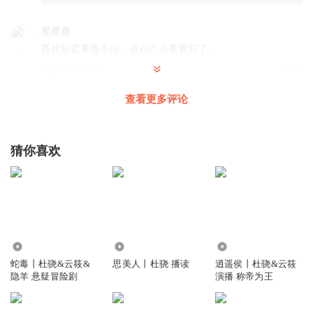
星星葵
既然尉迟离殇不信，就自己去看看好了。
回复
2025-01-02
6
查看更多评论
星星葵
回复 @
星星葵
:
哈哈哈，原来不光是听众，西国人也认为尉
迟离殇和司空昊是一对儿。此去西国，不知道尉迟离殇会不会找到
真命天子呢
猜你喜欢
dreams依然
原来司空皓和尉迟离殇不是一对儿啊？
回复
2025-01-02
5
沅丶拜托双子星
8.74万
255.73万
1442.88万
蛇毒丨杜骁&云筱&
思美人丨杜骁 播读
逍遥侯丨杜骁&云筱
其实我也以为司空浩和尉迟两人是一对，哈哈哈哈，原来只
隐羊 悬疑冒险剧
演播 称帝为王
是朋友啊
回复
2025-01-02
3