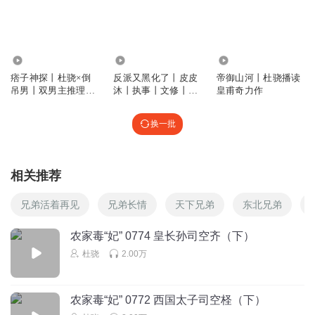
沅丶拜托双子星
回复 @
沅丶拜托双子星
:
不是一对感觉有点可惜啊
1465.02万
1.70万
1308.42万
dreams依然
痞子神探丨杜骁×倒
反派又黑化了丨皮皮
帝御山河丨杜骁播读
吊男丨双男主推理有
沐丨执事丨文修丨杜
皇甫奇力作
可怜的司空奇呀！想见一眼他的小白兔竟然是如此的困难。
声剧
骁丨
用一波三折来形容都毫不过分，真是苦了他了。
换一批
回复
2025-01-02
4
dreams依然
相关推荐
尉迟离殇要借着探望司空珏的机会，探查一下严晟睿和凌敬
轩的情况。
兄弟活着再见
兄弟长情
天下兄弟
东北兄弟
回复
2025-01-02
4
农家毒“妃” 0774 皇长孙司空齐（下）
杜骁
2.00万
九幽大白TWO
司空齐想见铁娃子得等到战事完结了，那有的等喽
回复
2025-01-02
4
农家毒“妃” 0772 西国太子司空柽（下）