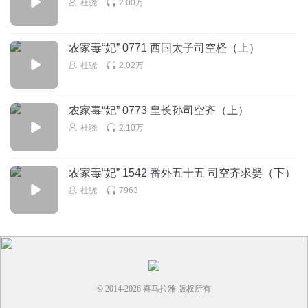
杜骁
2.00万
九幽大白TWO
我也以为司空昊和尉迟离殇有猫腻呢，没想到是我想多了，
哈哈哈哈哈，他俩刚出场的时候感觉很般配呢
农家毒“妃” 0771 西国太子司空柽（上）
回复
杜骁
2.02万
2025-01-02
4
琳琳379025764
农家毒“妃” 0773 皇长孙司空齐（上）
那就是爱 只不过没有戳破
杜骁
2.10万
回复
2025-01-03
3
景漫博尔
农家毒“妃” 1542 番外五十五 司空齐求娶（下）
司空齐想见媳妇儿可真难呐
杜骁
7963
回复
2025-01-02
3
© 2014-
2026
喜马拉雅 版权所有