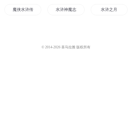
魔侠水浒传
水浒神魔志
水浒之月
水浒魔传
笑说水浒
水浒之最强匪二代
从水浒开始修仙
水浒传之黑道天子
水浒将星系统
© 2014-
2026
喜马拉雅 版权所有
穿越之水浒风流
我在水浒斗地主
穿越之水浒风云
水浒英豪
梦回水浒
自水浒开始
神界水浒
水浒之风云再起