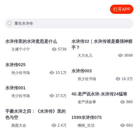
打开APP
重生水浒传
水浒传里的水浒意思是什么
水浒传32｜水浒传谁是最强神箭
手？
主播宁小宁
5738
大力丸儿
3698
水浒传025
水浒传003
张少佐书场
10.1万
张少佐书场
16.3万
水浒传001
40.老严说水浒-水浒传24猛将
张少佐书场
37.5万
老严讲故事
980
手撕水浒之四：《水浒传》里的
色与空
1599水浒传075
跑题大会
2.4万
懒猫_生活
683