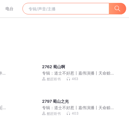
电台
2762 蜀山啊
井观
专辑：
道士不好惹丨嘉伟演播丨天命赊
刀人前传 免费福利
463
酷匠听书
2797 蜀山之光
|逆
专辑：
道士不好惹丨嘉伟演播丨天命赊
刀人前传 免费福利
403
酷匠听书