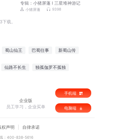
专辑：
小猪屏蓬 I 三星堆神游记
9398
小猪屏蓬
3下载。
蜀山仙王
巴蜀往事
新蜀山传
蜀山传记
蜀山物语
巴蜀传奇
仙路不长生
独孤伽罗不孤独
手机端
企业版
员工学习，企业买单
电脑端
版权声明
自律承诺
：400-838-5616