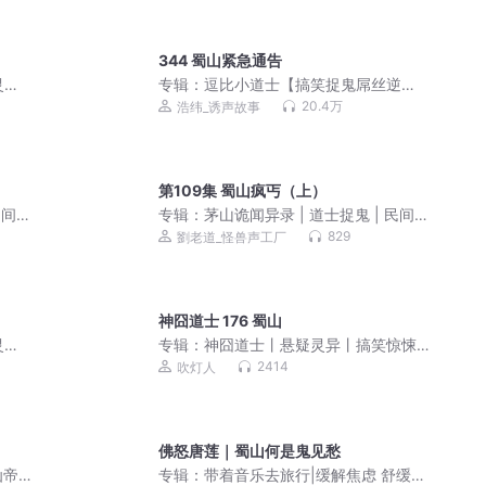
344 蜀山紧急通告
灵异
专辑：
逗比小道士【搞笑捉鬼屌丝逆
小说
袭】
20.4万
浩纬_诱声故事
第109集 蜀山疯丐（上）
民间禁
专辑：
茅山诡闻异录 | 道士捉鬼 | 民间禁
忌 | 恐怖灵异 | 胆小勿入
829
劉老道_怪兽声工厂
神囧道士 176 蜀山
灵异
专辑：
神囧道士丨悬疑灵异丨搞笑惊悚
小说
丨多人有声剧
2414
吹灯人
佛怒唐莲｜蜀山何是鬼见愁
仙帝
专辑：
带着音乐去旅行|缓解焦虑 舒缓心