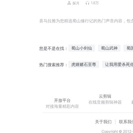
的丨爆笑有声剧丨爽文
1.6万
探月
喜马拉雅为您精选蜀山修行记的热门声音内容，包
蜀山小剑仙
蜀山武神
蜀
您是不是在找：
从蜀山开始修仙
蜀山大世界
虎婿赌石至尊
让我用爱杀死
热门搜索推荐：
从蜀山穿越到仙界
前辈的伟业
武道乾坤录
云剪辑
开放平台
在线音频剪辑神器
对接海量精彩内容
关于我们
联系我
Copyright © 2012-