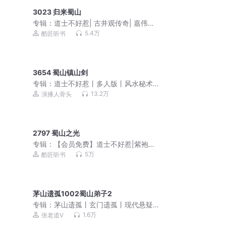
3023 归来蜀山
专辑：
道士不好惹| 古井观传奇| 嘉伟演
播| 紫袍道士
5.4万
酷匠听书
3654 蜀山镇山剑
专辑：
道士不好惹丨多人版丨风水秘术
丨爆笑丨都市丨悬疑丨骨头演播
13.2万
演播人骨头
2797 蜀山之光
专辑：
【会员免费】道士不好惹|紫袍大
叔紫袍道士|古井观传奇|嘉伟演播
5万
酷匠听书
茅山遗孤1002蜀山弟子2
专辑：
茅山遗孤丨玄门遗孤丨现代悬疑
灵异丨多人有声剧
1.6万
张老道V