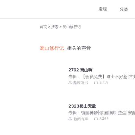
发现
分类
>
>
首页
搜索
蜀山修行记
蜀山修行记
相关的声音
2762 蜀山啊
专辑：
【会员免费】道士不好惹|古
传奇|嘉伟演播
5.4万
酷匠听书
2323蜀山无敌
专辑：
镇国神婿|镇国神帅|楚尘|宋颜
天傻婿超级弃婿
3366
趣阅有声