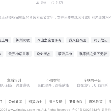
情 寻找生活乐趣
3.9万
唐鸣
含正品授权完整版的音频和章节文字，支持免费在线阅读试听和未删减MP
国上将
神州蜀歌
蜀山之魔君传奇
我来自蜀国
蜀子战记
不上蜀山不成仙
我在蜀山当神仙
蜀山龙云
蜀山世界
你
最强神话皇帝
逆命者杰
最强兵神
飘零赋之天下无梦
为何重生
斗罗闲散人
寒门悍妻
酒剑四方
珍惜青春梦一场
主播培训
小雅智能
车联网平台
兼职副业，兴趣赚钱
智能硬件，连接赋能
自在出行，听我想听
们
公司新闻
招贤纳士
用户反馈
服务协议
隐私政策
2026
www.ximalaya.com lnc. ALL Rights Reserved
沪ICP备13027243号
客服热线