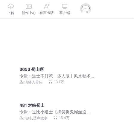
上传
创作中心
有声出版
客户端
3653 蜀山啊
专辑：
道士不好惹丨多人版丨风水秘术
丨爆笑丨都市丨悬疑丨骨头演播
13.1万
演播人骨头
481 对峙蜀山
专辑：
逗比小道士【搞笑捉鬼屌丝逆
袭】
15.4万
浩纬_诱声故事