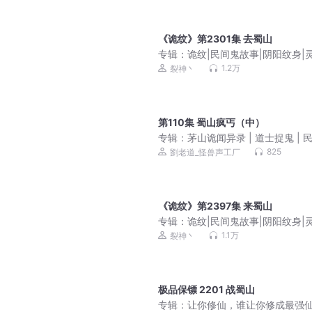
《诡纹》第2301集 去蜀山
专辑：
诡纹|民间鬼故事|阴阳纹身|
事件| 又名纹身法则纹身特殊丨悬疑
1.2万
裂神丶
推荐榜第一
第110集 蜀山疯丐（中）
专辑：
茅山诡闻异录 | 道士捉鬼 | 
忌 | 恐怖灵异 | 胆小勿入
825
劉老道_怪兽声工厂
《诡纹》第2397集 来蜀山
专辑：
诡纹|民间鬼故事|阴阳纹身|
事件| 又名纹身法则纹身特殊丨悬疑
1.1万
裂神丶
推荐榜第一
极品保镖 2201 战蜀山
专辑：
让你修仙，谁让你修成最强