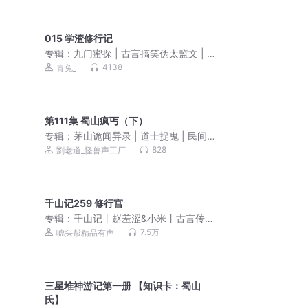
015 学渣修行记
专辑：
九门蜜探 | 古言搞笑伪太监文 | 青
兔心念领衔 | 多人有声剧
4138
青兔_
第111集 蜀山疯丐（下）
专辑：
茅山诡闻异录 | 道士捉鬼 | 民间禁
忌 | 恐怖灵异 | 胆小勿入
828
劉老道_怪兽声工厂
千山记259 修行宫
专辑：
千山记丨赵羞涩&小米丨古言传奇
权谋多播
7.5万
唬头帮精品有声
三星堆神游记第一册 【知识卡：蜀山
氏】