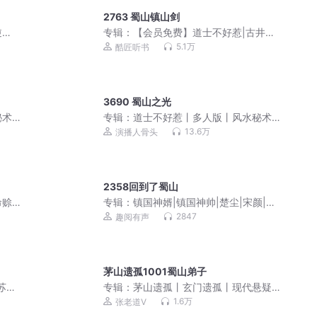
2763 蜀山镇山剑
逆
专辑：
【会员免费】道士不好惹|古井观
传奇|嘉伟演播
5.1万
酷匠听书
3690 蜀山之光
秘术
专辑：
道士不好惹丨多人版丨风水秘术
丨爆笑丨都市丨悬疑丨骨头演播
13.6万
演播人骨头
2358回到了蜀山
命赊
专辑：
镇国神婿|镇国神帅|楚尘|宋颜|逆
天傻婿超级弃婿
2847
趣阅有声
茅山遗孤1001蜀山弟子
苏灿
专辑：
茅山遗孤丨玄门遗孤丨现代悬疑
灵异丨多人有声剧
1.6万
张老道V