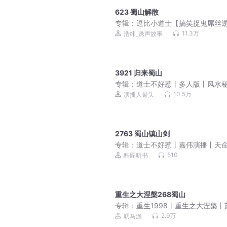
623 蜀山解散
专辑：
逗比小道士【搞笑捉鬼屌丝
袭】
11.3万
浩纬_诱声故事
3921 归来蜀山
专辑：
道士不好惹丨多人版丨风水
丨爆笑丨都市丨悬疑丨骨头演播
10.5万
演播人骨头
2763 蜀山镇山剑
专辑：
道士不好惹丨嘉伟演播丨天
刀人前传 免费福利
510
酷匠听书
重生之大涅槃268蜀山
专辑：
重生1998丨重生之大涅槃丨
的时光羁旅丨叨马澹多人有声剧
2.9万
叨马澹