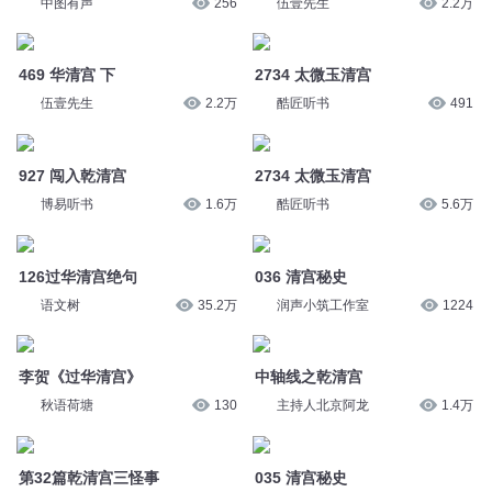
伍壹先生
2.2万
酷匠听书
491
927 闯入乾清宫
2734 太微玉清宫
博易听书
1.6万
酷匠听书
5.6万
126过华清宫绝句
036 清宫秘史
语文树
35.2万
润声小筑工作室
1224
李贺《过华清宫》
中轴线之乾清宫
秋语荷塘
130
主持人北京阿龙
1.4万
第32篇乾清宫三怪事
035 清宫秘史
一江金水滴
368
润声小筑工作室
1224
第0284集-清宫艳史
31-过华清宫·其一
疯凰剧场
289
大智慧和小硕果
3.7万
673 齐州道门太清宫
第16章 乾清宫风波