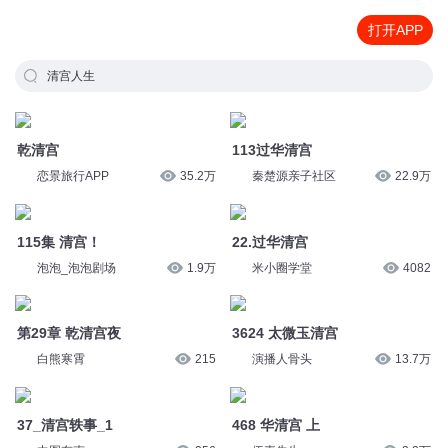
打开APP
清宫人生
乾清宫
113过华清宫
恋景旅行APP
35.2万
秦楚源亲子社区
22.9万
115集 清宫！
22.过华清宫
泡泡_泡泡剧场
1.9万
米小圈学堂
4082
第29章 乾清宫夜
3624 太微玉清宫
白熊寒霄
215
演播人骨头
13.7万
37_清宫轶事_1
468 华清宫 上
中图有声
256
伍壹先生
2.2万
469 华清宫 下
2734 太微玉清宫