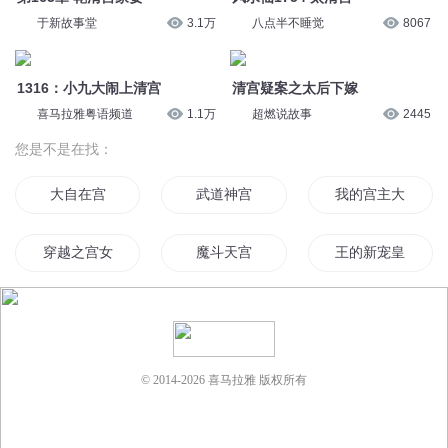
穿越之宫女
魔斗天宫
王的新宠皇后是个
本宫已成仙
美男十二宫
天宫之主
异界武神宫
冷宫传说
重生后她不想宫斗
© 2014-
2026
喜马拉雅 版权所有
大明宫词
异能小宫女
宫花红全集
清宫明月
九宫武道
后宫后宫
天宫北斗
冷宫宠妃