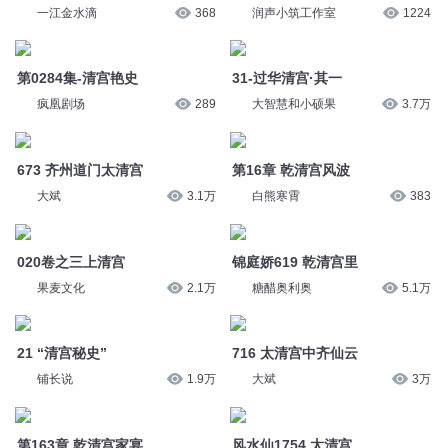
大斌
3.1万
白熊寒霄
383
020卷之三上清宫
锦庭娇619 乾清宫里
果麦文化
2.1万
糖醋奥利奥
5.1万
21 “清宫秘史”
716 太清宫中齐仙云
铺长说
1.9万
大斌
3万
第163章 乾清宫家宴
风水仙1754 太清宫
于新故事堂
3.1万
八点半不睡觉
8067
1316：小九大闹上清宫
喜马拉雅粤语频道
1.1万
清宫疑案之太后下嫁
超燃说故事
2445
您是不是在找：
大自在宫
武道神宫
我的宫主大人