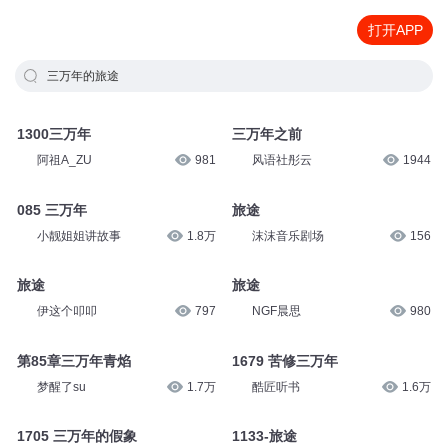
打开APP
三万年的旅途
1300三万年
三万年之前
阿祖A_ZU
981
风语社彤云
1944
085 三万年
旅途
小靓姐姐讲故事
1.8万
沫沫音乐剧场
156
旅途
旅途
伊这个叩叩
797
NGF晨思
980
第85章三万年青焰
1679 苦修三万年
梦醒了su
1.7万
酷匠听书
1.6万
1705 三万年的假象
1133-旅途