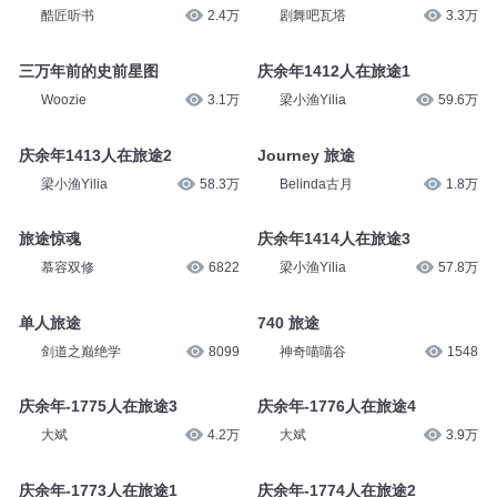
酷匠听书
2.4万
剧舞吧瓦塔
3.3万
三万年前的史前星图
庆余年1412人在旅途1
Woozie
3.1万
梁小渔Yilia
59.6万
庆余年1413人在旅途2
Journey 旅途
梁小渔Yilia
58.3万
Belinda古月
1.8万
旅途惊魂
庆余年1414人在旅途3
慕容双修
6822
梁小渔Yilia
57.8万
单人旅途
740 旅途
剑道之巅绝学
8099
神奇喵喵谷
1548
庆余年-1775人在旅途3
庆余年-1776人在旅途4
大斌
4.2万
大斌
3.9万
庆余年-1773人在旅途1
庆余年-1774人在旅途2