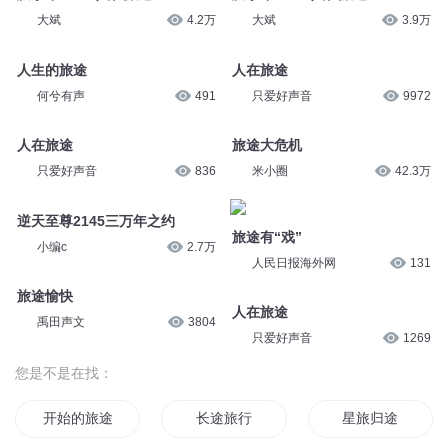
大斌
4.2万
大斌
3.9万
人生的旅途
人在旅途
何兮有声
491
只爱好声音
9972
人在旅途
旅途大危机
只爱好声音
836
米小圈
42.3万
逆天至尊2145三万年之约
旅途有“戏”
小编c
2.7万
人民日报海外网
131
旅途愉快
人在旅途
禹田声文
3804
只爱好声音
1269
您是不是在找：
开始的旅途
长途旅行
星旅归途