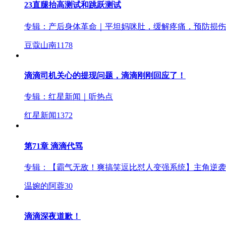
23直腿抬高测试和跳跃测试
专辑：
产后身体革命｜平坦妈咪肚，缓解疼痛，预防损伤
豆蔻山南
1178
滴滴司机关心的提现问题，滴滴刚刚回应了！
专辑：
红星新闻｜听热点
红星新闻
1372
第71章 滴滴代骂
专辑：
【霸气无敌！爽搞笑逗比怼人变强系统】主角逆袭
温婉的阿蓉
30
滴滴深夜道歉！