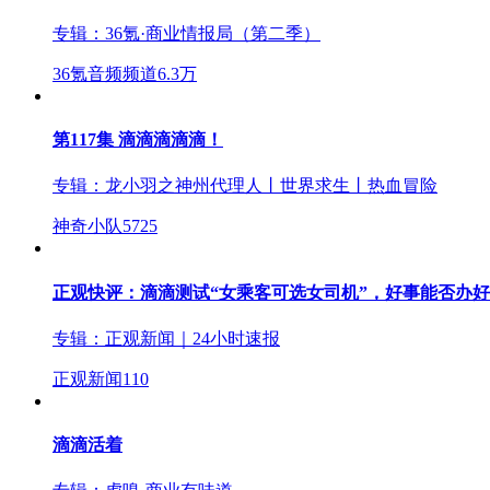
专辑：
36氪·商业情报局（第二季）
36氪音频频道
6.3万
第117集 滴滴滴滴滴！
专辑：
龙小羽之神州代理人丨世界求生丨热血冒险
神奇小队
5725
正观快评：滴滴测试“女乘客可选女司机”，好事能否办
专辑：
正观新闻｜24小时速报
正观新闻
110
滴滴活着