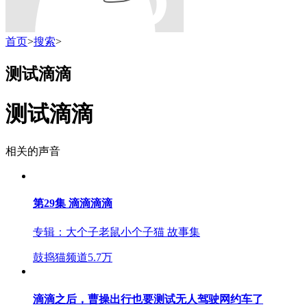
首页
>
搜索
>
测试滴滴
测试滴滴
相关的声音
第29集 滴滴滴滴
专辑：
大个子老鼠小个子猫 故事集
鼓捣猫频道
5.7万
滴滴之后，曹操出行也要测试无人驾驶网约车了