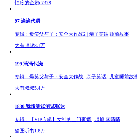
怕冷的企鹅e
7378
97 滴滴代滑
专辑：
爆笑父与子：安全大作战2 | 亲子笑话|睡前故事
大有叔叔
8.1万
199 滴滴代浇
专辑：
爆笑父与子：安全大作战 | 亲子笑话 | 儿童睡前故
大有叔叔
5.4万
1830 我想测试测试张达
专辑：
【VIP专辑】女神的上门豪婿 | 赵旭 李晴晴
酷匠听书
1.8万