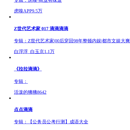
专辑：
虎嗅·商业有味道
虎嗅APP
9.5万
Z世代艺术家 017 滴滴滴滴
专辑：
Z世代艺术家|00后穿回98年整顿内娱|都市文娱大
白浮浮_白玉京
1.1万
《拉拉滴滴》
专辑：
活泼的狒狒
8642
点点滴滴
专辑：
【公务员公考行测】成语大全