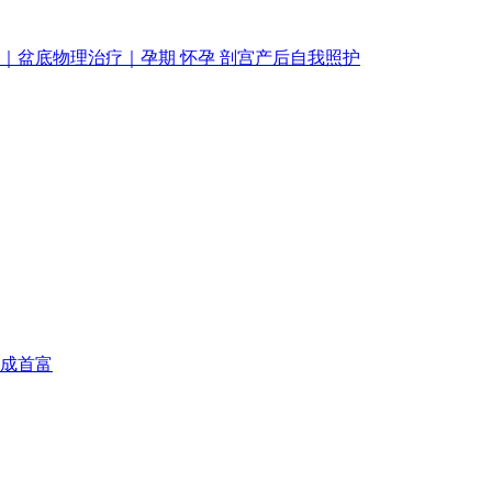
｜盆底物理治疗｜孕期 怀孕 剖宫产后自我照护
成首富