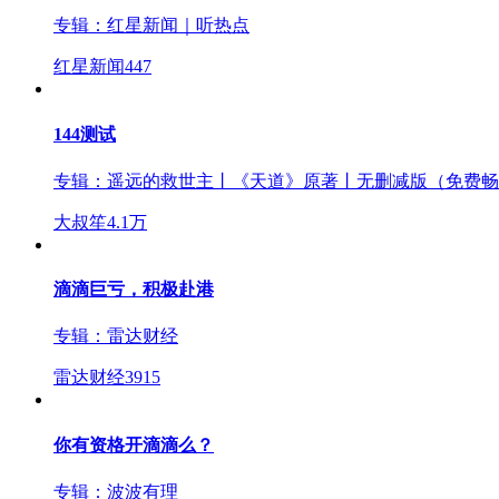
专辑：
红星新闻｜听热点
红星新闻
447
144测试
专辑：
遥远的救世主丨《天道》原著丨无删减版（免费畅
大叔笙
4.1万
滴滴巨亏，积极赴港
专辑：
雷达财经
雷达财经
3915
你有资格开滴滴么？
专辑：
波波有理