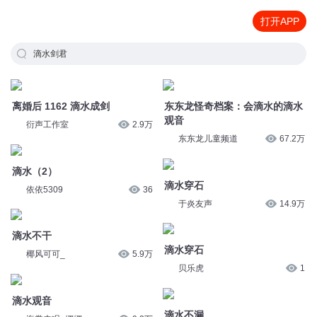
打开APP
滴水剑君
离婚后 1162 滴水成剑
东东龙怪奇档案：会滴水的滴水
观音
衍声工作室
2.9万
东东龙儿童频道
67.2万
滴水（2）
滴水穿石
依依5309
36
于炎友声
14.9万
滴水不干
滴水穿石
椰风可可_
5.9万
贝乐虎
1
滴水观音
滴水不漏
海棠未眠_娜娜
9.2万
怕冷的企鹅e
7464
滴水 (1)