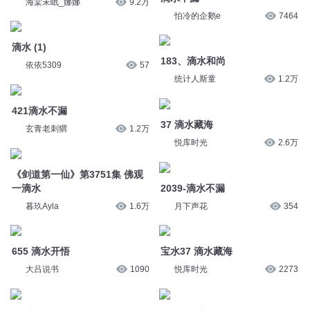
183、滴水和尚
依依5309
57
统计人斯童
1.2万
421滴水不漏
37 滴水藏海
玄青老刺猬
1.2万
悦库时光
2.6万
《剑道第一仙》第3751集 佛观
一滴水
2039-滴水不漏
暮玖Ayla
1.6万
月下声花
354
655 滴水开悟
宝水37 滴水藏海
大吕说书
1090
悦库时光
2273
51 滴水岩洞
2681 一滴水
新故事学堂
445
六零一听书
2.7万
1679滴水不漏1
1680滴水不漏2
大斌
4万
大斌
4万