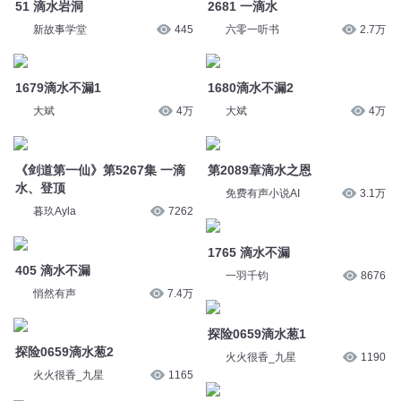
《剑道第一仙》第5267集 一滴
第2089章滴水之恩
水、登顶
免费有声小说AI
3.1万
暮玖Ayla
7262
1765 滴水不漏
405 滴水不漏
一羽千钧
8676
悄然有声
7.4万
探险0659滴水葱1
探险0659滴水葱2
火火很香_九星
1190
火火很香_九星
1165
探险0659滴水葱3
第650章-滴水不漏
火火很香_九星
1211
北冥有声
15.4万
第1305集 滴水不漏
第3245章一滴水珠
妍酥橙
2.8万
免费有声小说AI
3.2万
您是不是在找：
超级滴滴系统
滴滴诡事
点点滴滴