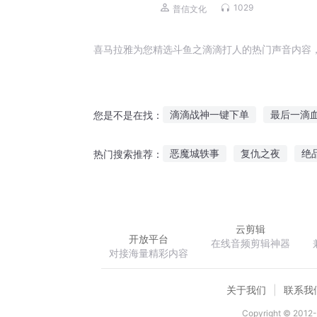
普
1029
普信文化
喜马拉雅为您精选斗鱼之滴滴打人的热门声音内容
滴滴战神一键下单
最后一滴
您是不是在找：
超级滴滴系统
滴血成神
恶魔城轶事
复仇之夜
绝
热门搜索推荐：
美人鱼的泪滴
滴水剑君
网游之少林高手
予你一世温
云剪辑
开放平台
在线音频剪辑神器
对接海量精彩内容
关于我们
联系我
Copyright © 2012-