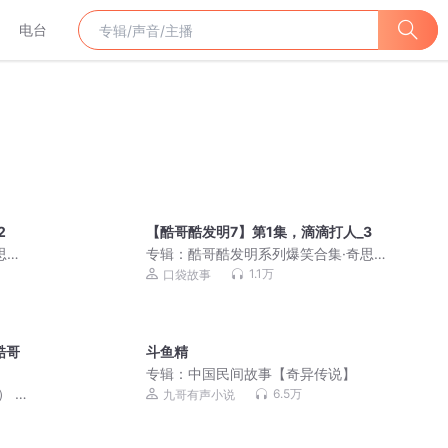
电台
2
【酷哥酷发明7】第1集，滴滴打人_3
思妙
专辑：
酷哥酷发明系列爆笑合集·奇思妙
想 | 口袋故事
1.1万
口袋故事
酷哥
斗鱼精
专辑：
中国民间故事【奇异传说】
 |
6.5万
九哥有声小说