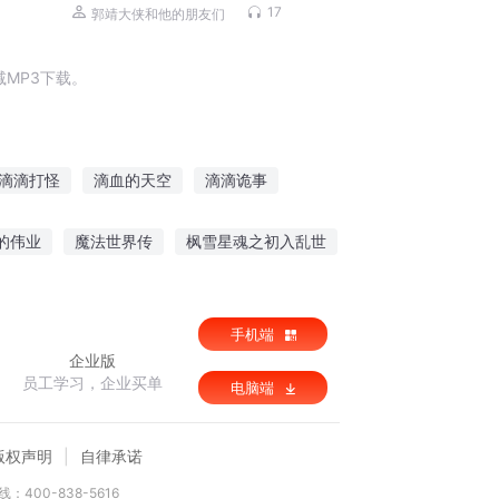
正红旗下|精彩多播
17
郭靖大侠和他的朋友们
MP3下载。
滴滴打怪
滴血的天空
滴滴诡事
穿书女配娇滴滴
江湖滴滴
的伟业
魔法世界传
枫雪星魂之初入乱世
王
满面桃花开
手机端
企业版
员工学习，企业买单
电脑端
版权声明
自律承诺
：400-838-5616