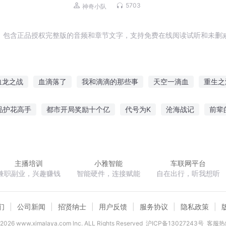
丨热血冒险
5703
神奇小队
，包含正品授权完整版的音频和章节文字，支持免费在线阅读试听和未删减
血龙之战
血滴落了
我和滴滴的那些事
天空一滴血
重生之
点点滴滴
疯狂滴滴
你能把我咋滴
测试滴滴
不要不要滴
品护花高手
都市开局奖励十个亿
代号为K
沧海战记
前辈
我和你的点点滴滴
柔
闪婚总裁超粘人乔思叶秦御琛
魔女驾到上仙请闪开
七星神
主播培训
小雅智能
车联网平台
兼职副业，兴趣赚钱
智能硬件，连接赋能
自在出行，听我想听
们
公司新闻
招贤纳士
用户反馈
服务协议
隐私政策
2026
www.ximalaya.com lnc. ALL Rights Reserved
沪ICP备13027243号
客服热线