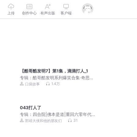
上传
创作中心
有声出版
客户端
【酷哥酷发明7】第1集，滴滴打人_1
专辑：
酷哥酷发明系列爆笑合集·奇思妙
想 | 口袋故事
1.4万
口袋故事
043打人了
专辑：
四合院|佛本是道|重回六零年代|
正红旗下|精彩多播
31
郭靖大侠和他的朋友们