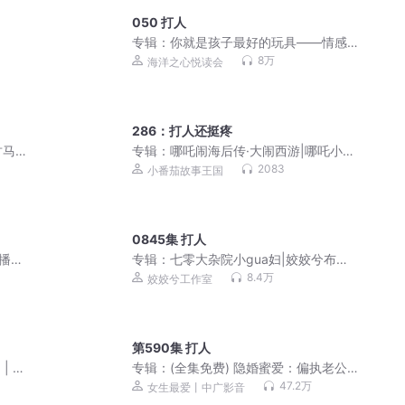
050 打人
专辑：
你就是孩子最好的玩具——情感
引导教育
8万
海洋之心悦读会
286：打人还挺疼
马|
专辑：
哪吒闹海后传·大闹西游|哪吒小番
人多人
茄历险记
2083
小番茄故事王国
0845集 打人
播
专辑：
七零大杂院小gua妇|姣姣兮布丙
火香酥栗爆笑吃瓜
8.4万
姣姣兮工作室
第590集 打人
| 多
专辑：
(全集免费) 隐婚蜜爱：偏执老公
宠上瘾（爆更！）
47.2万
女生最爱丨中广影音