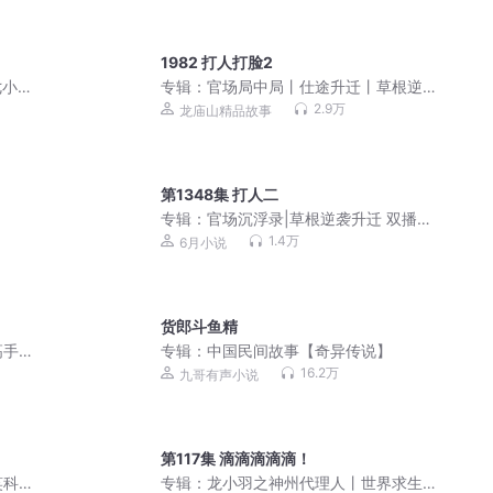
1982 打人打脸2
七小
专辑：
官场局中局丨仕途升迁丨草根逆
声剧
袭丨青云直上丨多人剧
2.9万
龙庙山精品故事
第1348集 打人二
专辑：
官场沉浮录|草根逆袭升迁 双播
会员免费有声小说
1.4万
6月小说
货郎斗鱼精
高手
专辑：
中国民间故事【奇异传说】
16.2万
九哥有声小说
第117集 滴滴滴滴滴！
笑科
专辑：
龙小羽之神州代理人丨世界求生