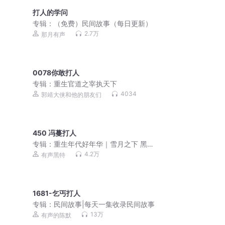
打人的学问
专辑：
（免费）民间故事（每日更新）
2.7万
那月有声
0078你敢打人
专辑：
重生官道之宰执天下
4034
郭靖大侠和他的朋友们
450 冯蔓打人
专辑：
重生年代好年华｜雪月之下 黑特
｜双穿越｜夫妻致富记|多人有声剧
4.2万
有声黑特
1681-乞丐打人
专辑：
民间故事|每天一集收录民间故事
13万
有声的陈默