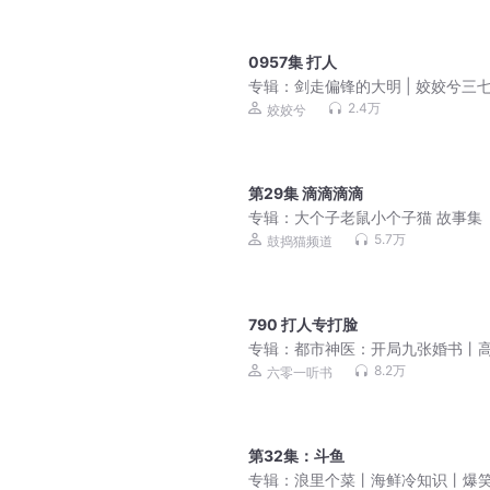
0957集 打人
专辑：
剑走偏锋的大明 | 姣姣兮三
糖 | 玄学萌娃郁雨竹新作 | 多人有
2.4万
姣姣兮
第29集 滴滴滴滴
专辑：
大个子老鼠小个子猫 故事集
5.7万
鼓捣猫频道
790 打人专打脸
专辑：
都市神医：开局九张婚书丨
下山丨无敌爆笑丨多人剧
8.2万
六零一听书
第32集：斗鱼
专辑：
浪里个菜丨海鲜冷知识丨爆