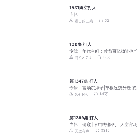
1531隔空打人
专辑：
32
进击的三娘
100集 打人
专辑：
年代空间：带着百亿物资撩竹
穿越七零|爆笑欢脱甜宠种田文|真
1.8万
阿祖A_ZU
剧
第1347集 打人
专辑：
官场沉浮录|草根逆袭升迁 双
会员免费有声小说
1.4万
6月小说
第1399集 打人
专辑：
偷窥 | 都市热播剧 | 天空官场 
播精品
8319
天空有声