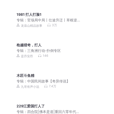
1981 打人打脸1
专辑：
官场局中局丨仕途升迁丨草根逆
袭丨青云直上丨多人剧
3万
龙庙山精品故事
枪越猎奇，打人
专辑：
三角洲行动-扑倒专区
146
是乔安昂
木匠斗鱼精
专辑：
中国民间故事【奇异传说】
7.4万
九哥有声小说
229江爱国打人了
专辑：
四合院|佛本是道|重回六零年代|