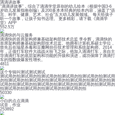
滴滴讲故事
"滴滴讲故事"，综合了滴滴学堂原创的幼儿绘本（根据中国3-6
岁幼儿发展指南创编）及200多本本经典的绘本内容，涵盖了“语
言、科学、健康、艺术、社会”五大幼儿发展领域。 每天给孩子
听一个故事，让孩子知书达理。 更多精彩，请下载《滴滴学
堂》APP
55
2.5万
滴滴快的与云服务
滴滴快的首席架构师兼基础架构部技术总监 李令辉，滴滴快的
首席架构师兼基础架构部技术总监。他拥有计算机系硕士学位，
曾先后在瑞星杀毒和豆瓣网担任技术管理和系统架构师。2014
年，正值打车软件大战战火纷飞之际，他加入滴滴打车，亲自主
导滴滴打车的底层架构和功能的升级和演进，成功保障了滴滴打
车的指数级爆发性增长。
4
811
这个专辑叫测试测试测试
测试用勿拍测试用勿拍测试用勿拍测试用勿拍测试用勿拍测试用
勿拍测试用勿拍测试用勿拍测试用勿拍测试用勿拍测试用勿拍测
试用勿拍测试用勿拍测试用勿拍测试用勿拍测试用勿拍测试用勿
拍测试用勿拍测试用勿拍测试用勿拍测试用勿拍
50
330
小白的点点滴滴
试音，作业
25
3892