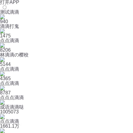
打开APP
测试滴滴
940
滴滴打鬼
1475
点点滴滴
8206
林滴滴の樱校
5144
点点滴滴
4365
点点滴滴
8787
点点点滴滴
成语滴滴哒
100
5073
点点滴滴
166
1.1万