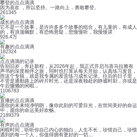
攀登的点点滴滴
因为喜欢 ，所以坚持。一路向上，勇敢攀登。
26
1345
成长的点点滴滴
它不是一个故事，是许许多多个故事的组合，有儿童的，有成人
的，有浪漫幽默，有恐怖悬疑，您慢慢听，我慢慢讲
92
6.4万
有趣的点点滴滴
18
2324
点点滴滴的记录
告别旧岁，奔赴新程，从2026年起，我正式开启与喜马拉雅有
声书的深度相伴之旅，同时也打算从每天开始，认真练习发音，
而这个专辑，就是我专属的发音练习成长记录。往后的日子里，
不管是通勤路上的碎片时光，还是深夜独处的静谧时刻，亦或是
午后慵懒的闲暇...
110
6783
直播的点点滴滴
愿你的未来纯净明朗，像你此刻的可爱目光，在世间美好的命运
中，愿你的命运美好欢畅。
218
9379
有声的点点滴滴
闲暇时间，听听你自己内心的独白，人生不长，珍惜自己，珍惜
遇到的每一个人，你值得拥有更好的一切…