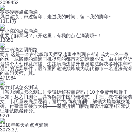
209
9452
零零碎碎点点滴滴
风过留痕，声过留印，走过我的时间，留下我的脚印~
13
1.1万
宁小窝的点点滴滴
想要了解我吗？点开这里，有我的点点滴滴哦~！
13
850
重生滴滴之阴阳路
简介:这是一本古代掌印天师穿越重生到现在都市成为一名一身
的伤一屁股债的滴滴司机捉鬼的都市玄幻惊悚小说，由主播李所
音得个人创作及演播。边跑滴滴边提升自身道法解决各种跑车时
遇到的诡异事件，最终重回道法巅峰成为现代都市一名道法高深
的掌印天师。其...
47
1984
智力测试怎么测试
《智力测试怎么测试》专辑拆解智商密码！10个免费音频暴击
认知：从入门测评工具拆解到中医思维模式，手把手教你看懂瑞
文、韦氏量表底层逻辑，避坑“智商税”陷阱，解锁大脑隐藏技能
树。付费篇直接放大招——深度拆解门萨题库设计原理+国际认
证测试隐藏评分...
9
276
2018年每天的点点滴滴
307
3.3万