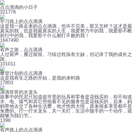
点点滴滴的小日子
32
1776
学习路上的点点滴滴
这是我一路走来的点点滴滴，也许不完美，那又怎样？这才是最
真实的我，也是我最真实的人生，我爱努力中的我，我爱那不断
前行中的我，我爱那个什么都打不败的我！
164
7490
有声之路，点点滴滴
人过留声，雁过留痕。习练过程虽有欠缺，但记录了我的成长之
路。
10
1011
攀登计划的点点滴滴
这是我有生之路的开始，是我的来时路
17
803
滴滴答答的水龙头
故事中的托尼只知道超市里的玩具和零食是花钱买的，却不知道
水、电、煤气和其它些他看不见的服务也是花钱买的，后来，妈
妈带他去交了各种生活费，他才恍然大悟，原来很多享受都不是
免费的。拧一拧水龙头，关一关灯，生活中随手的一个动作，就
能够为我们节...
1
398
有声路上的点点滴滴