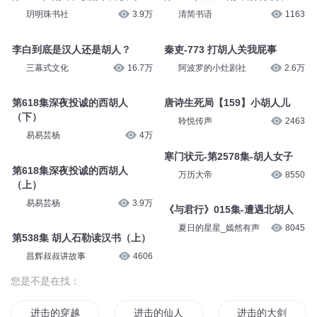
东海小学广播站
2.4万
东海小学广播站
2.3万
009 让胡人称神的炫耀
长安篇｜胡人飞贼迷踪03
主持人王者
4647
东海小学广播站
2.2万
第716章胡人不敢南下而牧马
第040章 天竺胡人断舌复续
玥明珠书社
3.9万
清简书语
1163
李白到底是汉人还是胡人？
秦吏-773 打胡人关我屁事
三幕式文化
16.7万
阿波罗的小灶剧社
2.6万
第618集深夜投诚的西胡人
唐诗生死局【159】小胡人儿
（下）
聆悦传声
2463
易易芸杨
4万
寒门状元-第2578集-胡人女子