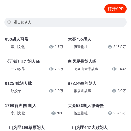
打开APP
进击的胡人
693胡人习俗
大秦755胡人
寒川文化
1.7万
伍壹剧社
243.5万
《五婚》87-胡人俑
白居易是胡人吗
一刀苏苏
2.8万
龙庙山精品故事
1432
0125 截胡人脉
872.轻率的胡人
姣姣兮
1.9万
雅居讲故事
8.9万
1790有声剧-胡人
大秦586胡人很奇怪