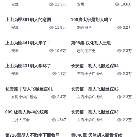
寒川文化
926
伍壹剧社
287.5万
上山为匪196草原胡人
上山为匪447大败胡人
安燃
21.3万
安燃
10.6万
上山为匪391胡人的意图
108唐太宗是胡人吗？
安燃
11.9万
刘通同学
3.2万
上山为匪441胡人来了！
第98集 汉化胡人王朝
安燃
10.6万
志明侃历史
2.3万
上山为匪431胡人学坏了
长安篇｜胡人飞贼迷踪04
安燃
11万
东海小学广播站
2.3万
长安篇｜胡人飞贼迷踪01
长安篇｜胡人飞贼迷踪02