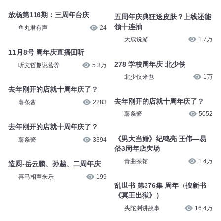
放杨第116期：三周年台庆
五周年庆典狂送皮肤？上线还能
领十连抽
鱼丸君有声
24
天成说游
1.7万
11月8号 周年庆直播回听
278 学校周年庆 北少侠
听文哲趣说营养
5.3万
北少侠来也
1万
去年刚开的店就十周年庆了？
去年刚开的店就十周年庆了？
薯条酱
2283
薯条酱
5052
去年刚开的店就十周年庆了？
《男大当婚》纪鸣亮 王伟—易
薯条酱
3394
俗3周年店庆场
青曲茶馆
1.4万
造厨-岳云鹏、孙越、二周年庆
喜马相声来乐
199
乱世书 第376集 周年（搜新书
《冥王出狱》）
头陀渊讲故事
16.4万