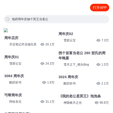
打开APP
地府周年庆抽个冥王当老公
周年庆02
周年店庆
雪碧云宝
7.3万
开店笔记开店做生意
20.1万
拐个首富当老公 280 贺氏的周
周年庆01
年晚宴
雪碧云宝
24.3万
雪月之下_唬头Bng
1.5万
3084 周年庆
3024 周年庆
酷匠听书
1.9万
酷匠听书
2.1万
丐帮周年庆
《我的老公是冥王》泡泡条
阿哈东北
31.1万
神隐银月之光
90.8万