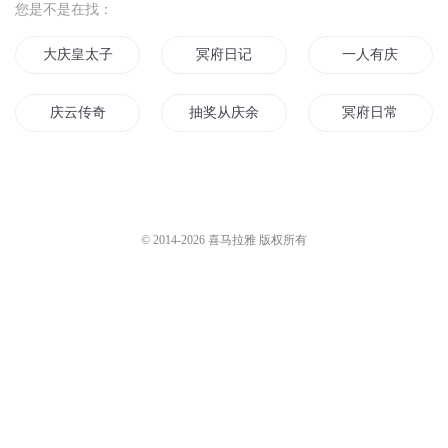
您是不是在找：
大庆皇太子
冥府日记
一人有庆
庆云传奇
抽奖从庆余年开始
冥府日常
冥府公务员
冥府之影暗之地
死亡簿之宝庆府
重庆儿女
阴天冥府
冥府捕神
© 2014-
2026
喜马拉雅 版权所有
地府冥帝
带着地府去冥界
带着冥府去异界
冥府神话
穿越之大庆帝国
植物大战僵尸系列
无限冥府
冥府小兵