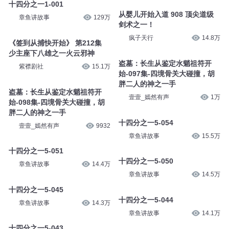
十四分之一1-001
从婴儿开始入道 908 顶尖道级
章鱼讲故事
129万
剑术之一！
疯子天行
14.8万
《签到从捕快开始》 第212集
少主座下八雄之一火云邪神
盗墓：长生从鉴定水魈祖符开
紫襟剧社
15.1万
始-097集-四境骨关大碰撞，胡
胖二人的神之一手
盗墓：长生从鉴定水魈祖符开
壹壹_嫣然有声
1万
始-098集-四境骨关大碰撞，胡
胖二人的神之一手
十四分之一5-054
壹壹_嫣然有声
9932
章鱼讲故事
15.5万
十四分之一5-051
十四分之一5-050
章鱼讲故事
14.4万
章鱼讲故事
14.5万
十四分之一5-045
十四分之一5-044
章鱼讲故事
14.3万
章鱼讲故事
14.1万
十四分之一5-043