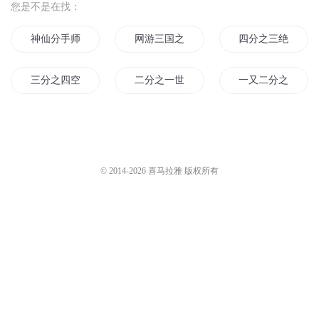
您是不是在找：
神仙分手师
网游三国之四分天下
四分之三绝世美男
三分之四空间
二分之一世界
一又二分之一的青
三个三分之一
四分魔元
九分新九分心
二分之一仙
十分世界九分你
分开后不再相见
© 2014-
2026
喜马拉雅 版权所有
分神天下
分手说不爱你
重生一九四四
四分之一的旅行
分手快乐
黑白分明
四四在女尊世界
一又二分之一