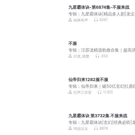
九星霸体诀-第6874集-不服来战
专辑：
九星霸体诀|精品多人剧|龙尘
帝重生|炼丹
6267
灿林有声
不服
专辑：
汪苏泷精选歌曲合集｜超高
质｜必备歌单
353
豇浆_喵繁
仙帝归来1282服不服
专辑：
仙帝归来｜破50亿玄幻扛鼎
｜爆款爽文｜强者回归
11.9万
衍声工作室
九星霸体诀 第3732集 不服来战
专辑：
九星霸体诀|玄幻|经典必听|龙
丹帝重生|炼丹
8876
鸿达以太