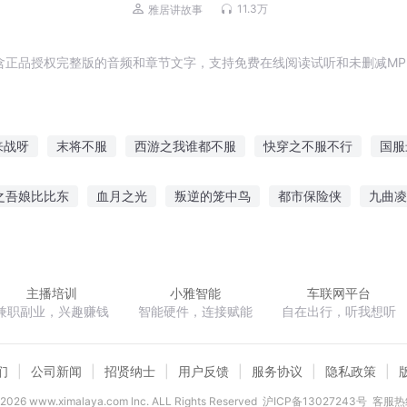
历史榜一|穿越重生|VIP免费多人
11.3万
雅居讲故事
含正品授权完整版的音频和章节文字，支持免费在线阅读试听和未删减MP
来战呀
末将不服
西游之我谁都不服
快穿之不服不行
国服
男服务员
天下谁人不服君
天命不服
华服宠妻
穿越火影的
之吾娘比比东
血月之光
叛逆的笼中鸟
都市保险侠
九曲凌
日服第一王者
瘾
嫡女有策陛下请战
永久隐身
迷失海底城
都市情爱
主播培训
小雅智能
车联网平台
兼职副业，兴趣赚钱
智能硬件，连接赋能
自在出行，听我想听
们
公司新闻
招贤纳士
用户反馈
服务协议
隐私政策
2026
www.ximalaya.com lnc. ALL Rights Reserved
沪ICP备13027243号
客服热线