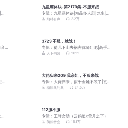
九星霸体诀-第2179集-不服来战
|丹
专辑：
九星霸体诀|精品多人剧|龙尘|丹
帝重生|炼丹
2.2万
灿林有声
3723 不服，就战！
清音
专辑：
徒儿下山去祸害你师姐吧|高手下
山，我有九个无敌师父
2822
天下书盟
大佬归来209 我亲姐，不服来战
巨作
专辑：
大佬归来，假千金她不装了|玄学
灵异爆笑风水悬疑|关栩栩/姜栩栩&褚北
24.5万
糖醋奥利奥
鹤|多人剧
112服不服
尘|
专辑：
王牌女助（云鹤追x雪月之下）
15.1万
萌蚂音盒