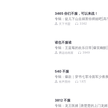
3465 你们不服，可以来战！
专辑：
徒儿下山去祸害你师姐吧|高
山，我有九个无敌师父
3362
天下书盟
谁也不服谁
专辑：
王蓝莓的欢乐日常|爆笑幽默
剧
3949
腾远动画屋
540 不服
专辑：
爆款｜穿书七零冷面军少夜
床单｜甜宠爽文 | 多人有声剧
1.9万
有声黑特
3812 不服
专辑：
龙王医婿 |唐楚楚的上门龙婿