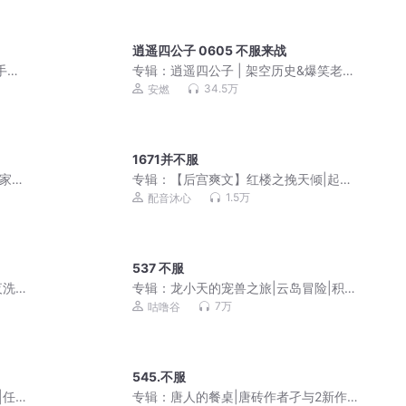
逍遥四公子 0605 不服来战
手下
专辑：
逍遥四公子 | 架空历史&爆笑老四
| 安燃领衔VIP免费穿越有声小说逍遥子
34.5万
安燃
公子
1671并不服
|家庭
专辑：
【后宫爽文】红楼之挽天倾|起点
霸榜历史权谋|多人有声剧
1.5万
配音沐心
537 不服
夜洗
专辑：
龙小天的宠兽之旅|云岛冒险|积极
努力
7万
咕噜谷
545.不服
|任
专辑：
唐人的餐桌|唐砖作者孑与2新作|