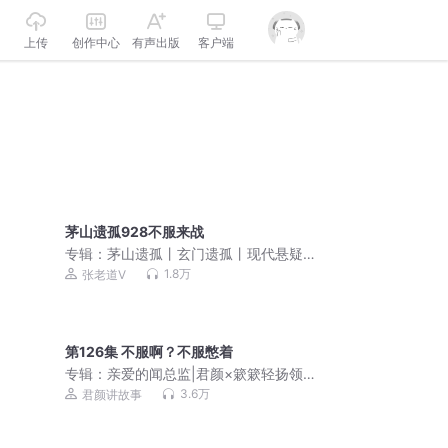
上传
创作中心
有声出版
客户端
茅山遗孤928不服来战
专辑：
茅山遗孤丨玄门遗孤丨现代悬疑
灵异丨多人有声剧
1.8万
张老道V
第126集 不服啊？不服憋着
专辑：
亲爱的闻总监|君颜×簌簌轻扬领
衔|大女主爽文|职场
3.6万
君颜讲故事