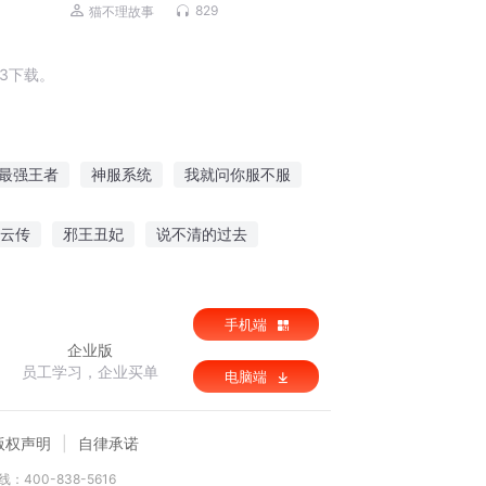
热血英雄|猫不理
829
猫不理故事
3下载。
最强王者
神服系统
我就问你服不服
国服剑仙
三国之世界征服传
全服女神
云传
邪王丑妃
说不清的过去
手机端
企业版
员工学习，企业买单
电脑端
版权声明
自律承诺
：400-838-5616