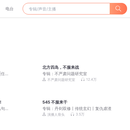
电台
北方四岛，不服来战
|任
专辑：
不严肃问题研究室
12.4万
不严肃问题研究室
！
545 不服来干
几句
专辑：
丹剑双修丨传统玄幻丨复仇虐渣
主都市
3.5万
演播人骨头