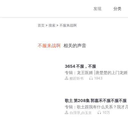
发现
分类
>
>
首页
搜索
不服来战啊
不服来战啊
相关的声音
3654 不服，不服
专辑：
龙王医婿 |唐楚楚的上门龙婿
京浩领衔演播
1943
酷匠听书
歌土 第208集 郭嘉禾不服不服不服
专辑：
歌土跟我有什么关系？我才
词 | 白浮浮 | 超有梗轻松搞笑单女
10万
白浮浮_白玉京
文娱爽文