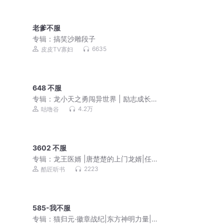
老爹不服
专辑：
搞笑沙雕段子
6635
皮皮TV寡妇
648 不服
专辑：
龙小天之勇闯异世界 | 励志成长
故事
4.2万
咕噜谷
3602 不服
专辑：
龙王医婿 |唐楚楚的上门龙婿|任
京浩领衔演播
2223
酷匠听书
585-我不服
专辑：
猫归元·徽章战纪|东方神明力量|