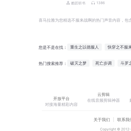
京浩领衔演播
1386
酷匠听书
喜马拉雅为您精选不服来战啊的热门声音内容，包
重生之以德服人
快穿之不服
您是不是在找：
国服第一剑圣
战服天下
破灭之梦
死亡步调
斗罗
热门搜索推荐：
就是不服
不服你来打我啊
技能熔炼师
腹黑总裁宠妻成
云剪辑
开放平台
在线音频剪辑神器
对接海量精彩内容
关于我们
联系我
Copyright © 2012-