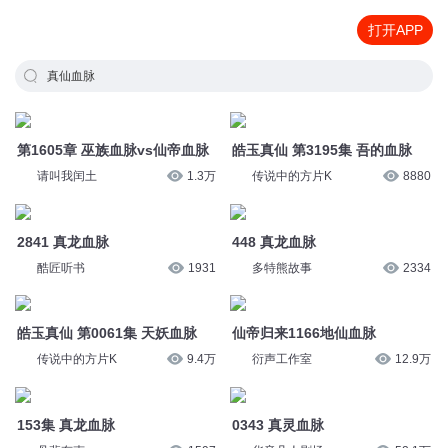
打开APP
真仙血脉
第1605章 巫族血脉vs仙帝血脉
皓玉真仙 第3195集 吾的血脉
请叫我闰土
1.3万
传说中的方片K
8880
2841 真龙血脉
448 真龙血脉
酷匠听书
1931
多特熊故事
2334
皓玉真仙 第0061集 天妖血脉
仙帝归来1166地仙血脉
传说中的方片K
9.4万
衍声工作室
12.9万
153集 真龙血脉
0343 真灵血脉