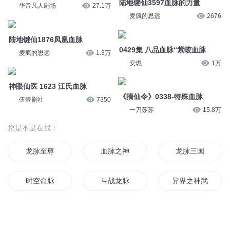
陆地键仙3597血脉的力量
华音凡人剧场
27.1万
麦疯的思远
2676
陆地键仙1876凤凰血脉
0429集 八品血脉“紫蛟血脉
麦疯的思远
1.3万
安燃
1万
神眼仙医 1623 江氏血脉
《摘仙令》0338-特殊血脉
伍壹剧社
7350
一刀苏苏
15.8万
您是不是在找：
龙脉至尊
血脉之神
龙脉三国
时空命脉
斗战龙脉
异界之神武血脉
圣主龙脉
圣脉武皇
血脉之帝