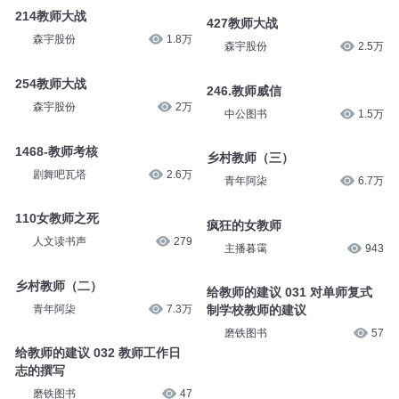
214教师大战
427教师大战
森宇股份
1.8万
森宇股份
2.5万
254教师大战
246.教师威信
森宇股份
2万
中公图书
1.5万
1468-教师考核
乡村教师（三）
剧舞吧瓦塔
2.6万
青年阿柒
6.7万
110女教师之死
疯狂的女教师
人文读书声
279
主播暮霭
943
乡村教师（二）
给教师的建议 031 对单师复式
青年阿柒
7.3万
制学校教师的建议
磨铁图书
57
给教师的建议 032 教师工作日
志的撰写
磨铁图书
47