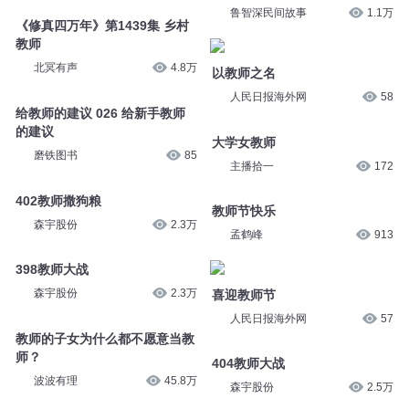
鲁智深民间故事
1.1万
《修真四万年》第1439集 乡村
教师
北冥有声
4.8万
以教师之名
人民日报海外网
58
给教师的建议 026 给新手教师
的建议
大学女教师
磨铁图书
85
主播拾一
172
402教师撒狗粮
教师节快乐
森宇股份
2.3万
孟鹤峰
913
398教师大战
森宇股份
2.3万
喜迎教师节
人民日报海外网
57
教师的子女为什么都不愿意当教
师？
404教师大战
波波有理
45.8万
森宇股份
2.5万