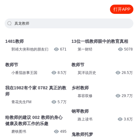
打开APP
真龙教师
1481教师
13位一线教师眼中的教育真相
郭靖大侠和他的朋友们
671
第一财经
5078
教师节
教师节
小番茄故事王国
8.5万
莫洋说历史
26.5万
我在1982有个家 0782 真正的教
乡村教师
师
慕容双修
29.7万
青花先生FM
5.7万
钢琴教师
给教师的建议 002 教师的身心
路上读书
3.6万
健康及教师工作的乐趣
磨铁图书
495
鬼教师托梦