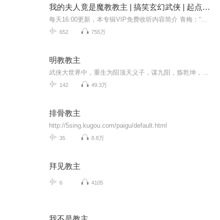
我的夫人竟是魔教教主 | 搞笑玄幻武侠 | 起点中文网高赞冲榜作 | 多人有声剧
每天16:00更新，本专辑VIP免费收听内容简介 青梅：“我家相公妙手回春，医者仁心，是渝州城最有名的大夫......”安景：“我家娘子温柔贤惠，厨艺高超，国色天香......”...........夜色中，一轮新的剑雨落下，两道身影交错。“夫君，你不是大夫吗？”“夫...
652
755万
明教教主
武侠大世界中，重生为阳顶天义子，谋九阳，炼乾坤，登临教主宝座！一统西域，争霸中原，一世称尊！无敌天下！
142
49.3万
排骨教主
http://5sing.kugou.com/paigu/default.html
35
8.8万
拜见教主
6
4105
我不是教主