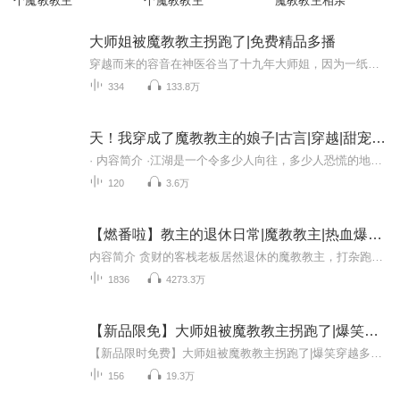
个魔教教主
个魔教教主
魔教教主相亲
大师姐被魔教教主拐跑了|免费精品多播
穿越而来的容音在神医谷当了十九年大师姐，因为一纸婚约和魔教教主绑定了。 没喜欢柳惊鸿前，每天都在想着如何退婚，当魔教夫人不会有好下场的，她不想出门就被追杀。 喜欢柳惊鸿后，她开始想如何宠他，把追杀他的人干掉，陷害他的给他干掉，想抢他...
334
133.8万
天！我穿成了魔教教主的娘子|古言|穿越|甜宠|多播剧
· 内容简介 ·江湖是一个令多少人向往，多少人恐慌的地方，江湖是一杯内藏砒霜的美酒，每个人都想远离，内心却往往想与这江湖一醉方休。然后在江湖中寻找自己那山重水复的过往，和吞噬烟火的爱情。这里的人注定将是过客，这里的人注定不食烟火。· 配音表...
120
3.6万
【燃番啦】教主的退休日常|魔教教主|热血爆笑|多人有声剧|VIP免费
内容简介 贪财的客栈老板居然退休的魔教教主，打杂跑腿的小二却身怀佛门神通，作为一个曾经无敌于天下的风云人物，王野需要隐藏自己的身份和实力，在纷扰的江湖中生活下去。普通人追求的地位、武学、名声他都不在意。他只想做个混吃等死的大闲人。硬刚天下...
1836
4273.3万
【新品限免】大师姐被魔教教主拐跑了|爆笑穿越多人剧
【新品限时免费】大师姐被魔教教主拐跑了|爆笑穿越多人剧2022年10月17日-11月17日限时免费收听每天下午18点更新2集，订阅可以看到每日更新哦~更多爆更福利查看下方专辑海报详情！ 【内容简介】穿越而来的容音在神医谷当了十九年大师姐，因为一纸婚约和魔...
156
19.3万