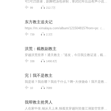
可1可23原著，剧舞吧汤包录制，寒武纪年出品有声小说。简介：地芒现世，江湖易主！消息一经传扬，各大门派争相出动不惜任何代价只为夺得宝藏一统江湖，一场倾覆武林的阴谋就此展开。沉默寡言慈悲为怀的少林寺和尚遇上了心狠手辣没心没肺的大魔头教主，一见...
99
212.7万
东方教主追夫记
https://m.ximalaya.com/album/121504815?from=pc（同类爆笑爽文《我真不是天骄啊》欢迎收听）https://m.ximalaya.com/album/120982478?from=pc（同类爆笑爽文《离谱SEED：菜鸡儿苟命日常》欢迎收听）https://m.ximalaya.com/album/119578512?from=pc（同...
739
2.3万
洪荒：截教副教主
穿越洪荒世界！通天教主：“道友，今日我立教证道，截取天道一线气运，是为截教，你我平起平坐，这副教主一位，非道友莫属！”看着通天教主认真的眼神，知道，自己摊上大事儿了！想着截教在封神大战之中几乎全军覆没，幸好有系统傍身，要不然还真不敢揽这...
338
1490.8万
完丨我不是教主
我是谁？我在哪？我在干什么？啊~大侠饶命！我不是教主！
10
7089
我帮教主抢男人
人在家中坐,锅从天上来,独孤笑穿越到笑傲江湖架空世界,直接拜东方不败做姐姐,帮东方不败抢男人,抱紧大腿,笑傲江湖,唯我东方。