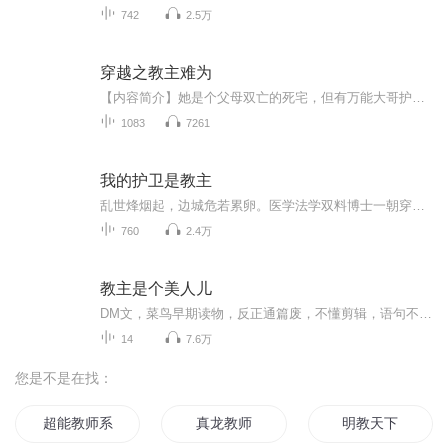
742
2.5万
穿越之教主难为
【内容简介】她是个父母双亡的死宅，但有万能大哥护着，日子可好过了！奈何难逃野心勃勃的亲戚们算计谋害，来到异世之后，方知有兄长护着有多好！令她没想到的是，这辈子的她是个武林高手？还被师父交付重担当起了一教之主，想到从此背负着成千上万教众的...
1083
7261
我的护卫是教主
乱世烽烟起，边城危若累卵。医学法学双料博士一朝穿越，成了风雨飘摇中的城主之女——父亲宠溺，兄弟和睦，却难挡马匪肆虐、列强环伺。她卸下红妆披战甲：铸神兵、练精兵、悬壶济世，以女儿之身扛起家国重担，鞠躬尽瘁，死而后已。谁知贴身"姐妹"竟是魔教...
760
2.4万
教主是个美人儿
DM文，菜鸟早期读物，反正通篇废，不懂剪辑，语句不连贯，磕巴，不喜勿入
14
7.6万
您是不是在找：
超能教师系统
真龙教师
明教天下