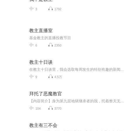
3
1792
教主直播室
基金教主的直播投教节目
6
2350
教主十日谈
在教主十日谈里，我会选取每周发生的特别有趣的新闻，然后串联起来讲给大家听，内容属实，风格荒诞，希望大家喜欢～
9
4.5万
拜托了恶魔教官
【内容简介】身为第九层地狱继承者的我，托着整天无所事事的老爹“地狱魔王”，还要为生活奔波，但是打工遇见英俊绅士的执事、还有风度偏偏的黑羽集团未来继承人：“呐呐~米莎酱~我承认你长得很好看，而且笑起来也很好看，但是，可不可以不要一直看着我的...
104
3770
教主有三不会