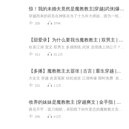
惊！我的未婚夫竟然是魔教教主|穿越|武侠|爆笑|多人有声剧
穿越而来的容音在神医谷当了十九年大师姐，因为一纸婚约和魔教教主绑定了。没喜欢柳惊鸿前，每天都在想着如何退婚，当魔教夫人不会有好下场的，她不想出门就被追杀。喜欢柳惊鸿后，她开始想如何宠他，把追杀他的人干掉，陷害他的给他干掉，想抢他人的都给...
205
3744
【甜爱录】为什么要我当魔教教主 | 双男主 | 多播宠文 | 纯爱闯江湖
欢喜江湖 宠文 双男主 多感情线 武侠 流氓缠上俏公子？！戚月城恶霸霍九临看上了沈家堡三公子沈羿卿。流氓对公子，开朗对清冷，注定是场恶战，霍恶霸表示，这年头追个媳妇真是太难了！然而更难的是，一边拼命追媳妇一边还要被逼着当魔教教主，这世上还有...
411
31.1万
【多播】魔教教主太嚣张 | 古言 | 重生穿越 |武侠 |双强 |爽文
大女主 穿越 欢喜冤家 轻松搞笑 江湖奇缘 限时免费 欢迎收听，订阅！他 ，魔教教主 ；她 ，来自异世的一缕魂魄 看他 她 如何纵横这有爱 有恨 有不平的江湖。 作品简介 穿越而来的容音在神医谷当了十九年大师姐，因为一纸婚约和魔教教主绑...
231
1.1万
收养的妹妹是魔教教主 |穿越爽文 | 金手指 | 系统流 | 意外收获ai制作
路见不平，拔刀相助，卓阳救下幼年形态的魔教教主安灵蕴，从此开始了一段与魔教教主的恋爱时光。我，安灵蕴，当今魔教教主，因为被贼人偷袭功法反噬，身体变成了五岁的模样后，机缘巧5合之下被一个行侠仗义的叫的卓阳给救了后来，仗着功法便利，安灵蕴开始...
206
4.2万