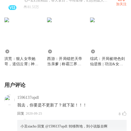
飞卢玄幻类精品，吞天拿日，斗转星移，幻想热血人生，更多节目请关注账号：飞卢听书
加关注
81.53万
3.70万
1.05万
27.81万
洪荒：狠人女帝她
西游：开局错把天帝
综武：开局被绝色剑
哥，道侣云霄 | 神仙
当亲爹 | 称霸三界&
仙逆推 | 功法&女侠&
眷侣&修真
力压众神仙
江湖神话
用户评论
1596137opdl
我去，你要是不更新了？就下架！！！
回复
2020-09-25
8
小丑xiacho
回复 @
1596137opdl
:
转移阵地，到小说版去啊