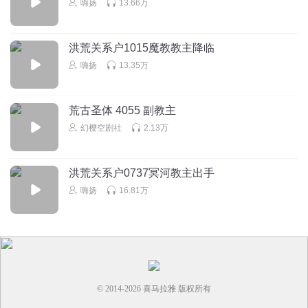
嗨扬
13.66万
丿怀柔灬潇丨
非常垃圾不容反驳
洪荒关系户1015魔教教主降临
回复
2020-09-10
4
嗨扬
13.35万
风行者_希尔瓦娜斯
写的什么东东什么都还没开始呢就强行完本？
荒古圣体 4055 副教主
回复
2021-07-09
2
幻樱空剧社
2.13万
洪荒关系户0737冥河教主出手
嗨扬
16.81万
© 2014-
2026
喜马拉雅 版权所有