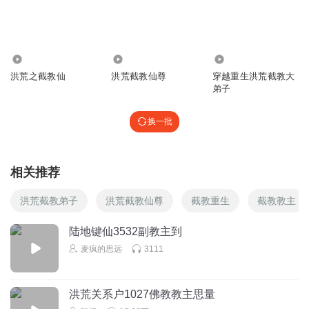
回复
2020-09-01
5
观海听声Dsa
回复 @
空岚_1b
:
死了 好换个新的
81.13万
120.43万
553.25万
彼岸之谜
洪荒之截教仙
洪荒截教仙尊
穿越重生洪荒截教大
弟子
刚开始听着还行，越听越烂。典型的虎头蛇尾的小说。作者
写的不是一般的烂而是特别烂呐。主播讲得很好👍
换一批
回复
2020-11-29
5
割草姬
相关推荐
飞卢太监太多了
洪荒截教弟子
洪荒截教仙尊
截教重生
截教教主
回复
2021-05-04
4
陆地键仙3532副教主到
三千红尘客啊
麦疯的思远
3111
没了？不应该是主角修为通天，无人能敌，纵横万界吗？
这……
回复
2020-11-09
4
洪荒关系户1027佛教教主思量