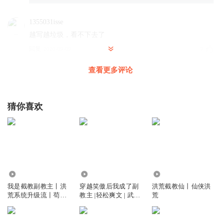
1355031isse
越写越垃圾，看不下去了
回复
2020-09-09
7
查看更多评论
小丑xiacho
回复 @
1355031isse
:
看似受委屈，实则唠叨了看得找摸
得着的宝贝
猜你喜欢
道友请留步s
今日吾来催更中，不见主播在更新。 我待主播如初恋，汝却
视吾而不见。 我本将心照明月，奈何明月照沟渠。 吾等本是
同九义，为何主播却不更。 是吾提不动刀了，还是觉的吾等
提不动刀了。 亦或者觉得自己飘了。
回复
2020-09-29
7
171.61万
2.42万
6.65万
我是截教副教主丨洪
穿越笑傲后我成了副
洪荒截教仙丨仙侠洪
荒系统升级流丨苟到
教主 |轻松爽文 | 武侠
荒
空岚_1b
成圣送圣人上榜
穿越
辣鸡主角，道侣差点身死还这样无所谓，