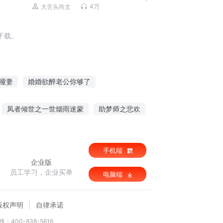
抵人性阴暗面|尚文大案纪实
4万
大舌头尚文
下载。
哑妻
婚婚欲醉老公你够了
前夫别挡道
爱上已婚男
凤者倾世之一世烟雨迷蒙
助梦师之悲欢
婚婚欲睡
与君同婚
手机端
企业版
员工学习，企业买单
电脑端
版权声明
自律承诺
：400-838-5616