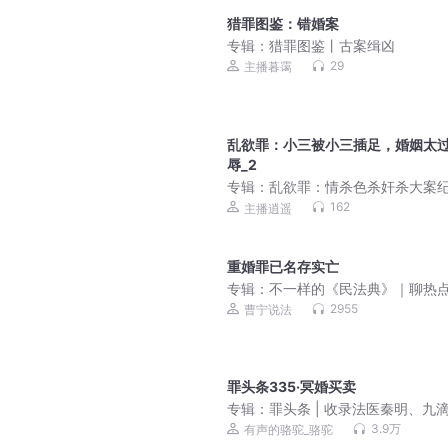
猎罪图鉴：错婚案
专辑：
猎罪图鉴丨古案缉凶
29
主播暮霭
乱欲罪：小三被小三插足，婚姻太
辱_2
专辑：
乱欲罪：情杀色杀奸杀大案纪
真实男女激情犯罪
162
主播逍遥
重婚罪已名存实亡
专辑：
不一样的《民法典》｜聊热
事，学法律知识
2955
曹宁说法
罪头条335·冥婚买卖
专辑：
罪头条 | 收录法医秦明、九
等作家悬疑推理新作，骆驼演播
3.9万
有声的骆驼_骆驼