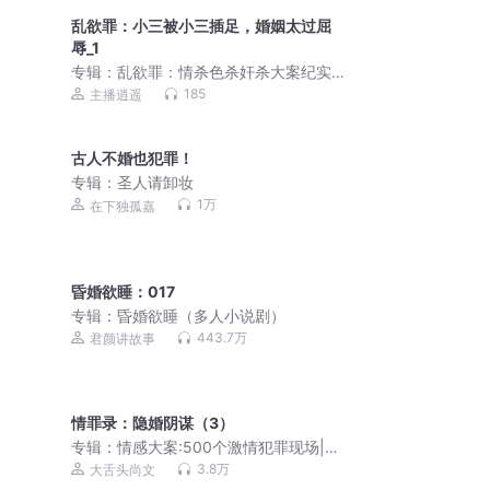
乱欲罪：小三被小三插足，婚姻太过屈
辱_1
专辑：
乱欲罪：情杀色杀奸杀大案纪实|
真实男女激情犯罪
185
主播逍遥
古人不婚也犯罪！
专辑：
圣人请卸妆
1万
在下独孤嘉
昏婚欲睡：017
专辑：
昏婚欲睡（多人小说剧）
443.7万
君颜讲故事
情罪录：隐婚阴谋（3）
专辑：
情感大案:500个激情犯罪现场|直
抵人性阴暗面|尚文大案纪实
3.8万
大舌头尚文