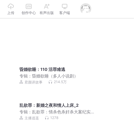
上传
创作中心
有声出版
客户端
昏婚欲睡：110 活罪难逃
专辑：
昏婚欲睡（多人小说剧）
214.5万
君颜讲故事
乱欲罪：新婚之夜和情人上床_2
专辑：
乱欲罪：情杀色杀奸杀大案纪实|
真实男女激情犯罪
1278
主播逍遥