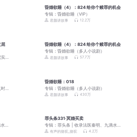
昏婚欲睡（4）：824 给你个赎罪的机会
专辑：
昏婚欲睡（VIP）
12.2万
君颜讲故事
过屈
昏婚欲睡（4）：824 给你个赎罪的机会
专辑：
昏婚欲睡（多人小说剧）
实|
57.7万
君颜讲故事
昏婚欲睡：018
点时
专辑：
昏婚欲睡（多人小说剧）
430万
君颜讲故事
罪头条331·冥婚买卖
滴水
专辑：
罪头条 | 收录法医秦明、九滴水
等作家悬疑推理新作，骆驼演播
4.2万
有声的骆驼_骆驼