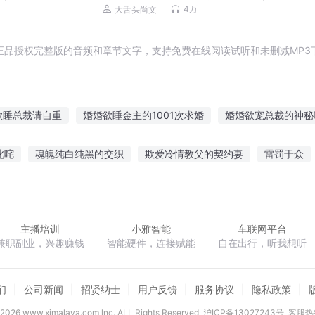
抵人性阴暗面|尚文大案纪实
4万
大舌头尚文
正品授权完整版的音频和章节文字，支持免费在线阅读试听和未删减MP3
欲睡总裁请自重
婚婚欲睡金主的1001次求婚
婚婚欲宠总裁的神秘
恋成婚男神爱妻上瘾
婚婚欲宠
婚婚欲醉顾少宠不停
婚婚欲醉
叱咤
魂魄纯白纯黑的交织
欺爱冷情教父的契约妻
雷罚于众
欲动总裁霸道爱
宠宠欲动老婆劫个婚
婚婚欲醉竹马老公带回家
逆天
青黑一直赢
特种俑兵
全法师执照
网游之圣光骑士
宠欲婚
罪欲青春
主播培训
小雅智能
车联网平台
兼职副业，兴趣赚钱
智能硬件，连接赋能
自在出行，听我想听
们
公司新闻
招贤纳士
用户反馈
服务协议
隐私政策
2026
www.ximalaya.com lnc. ALL Rights Reserved
沪ICP备13027243号
客服热线