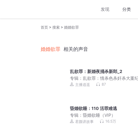
发现
分类
>
>
首页
搜索
婚婚欲罪
婚婚欲罪
相关的声音
乱欲罪：新婚夜捅杀新郎_2
专辑：
乱欲罪：情杀色杀奸杀大案纪
真实男女激情犯罪
87
主播逍遥
昏婚欲睡：110 活罪难逃
专辑：
昏婚欲睡（VIP）
16.5万
君颜讲故事