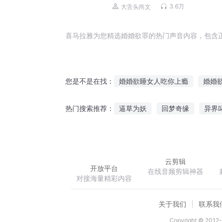
抵人性阴暗面|尚文大案纪实
3.6万
大舌头尚文
喜马拉雅为您精选婚婚欲罪的热门声音内容，包含
婚婚欲睡女人吃你上瘾
婚婚
您是不是在找：
婚婚欲醉拐个前妻嫁了吧
欲
逼草为妖
回梦奇缘
异界
热门搜索推荐：
婚婚欲醉老婆大人在上
婚婚
轮回龙脉
道佛一体
修炼
婚婚欲睡言少宠妻要趁早
宠
云剪辑
开放平台
在线音频剪辑神器
对接海量精彩内容
关于我们
联系我
Copyright © 2012-