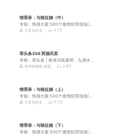
情罪录：与狼征婚（中）
专辑：
情感大案:500个激情犯罪现场|直
抵人性阴暗面|尚文大案纪实
4.1万
大舌头尚文
罪头条334·冥婚买卖
专辑：
罪头条 | 收录法医秦明、九滴水
等作家悬疑推理新作，骆驼演播
3.8万
有声的骆驼_骆驼
情罪录：与狼征婚（上）
专辑：
情感大案:500个激情犯罪现场|直
抵人性阴暗面|尚文大案纪实
4.3万
大舌头尚文
情罪录：与狼征婚（下）
专辑：
情感大案:500个激情犯罪现场|直