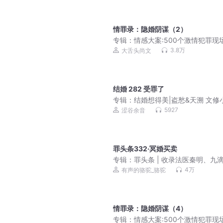
情罪录：隐婚阴谋（2）
专辑：
情感大案:500个激情犯罪现
抵人性阴暗面|尚文大案纪实
3.8万
大舌头尚文
结婚 282 受罪了
专辑：
结婚想得美|盗愁&天溯 文修
欢乐追爱
5927
涩谷余音
罪头条332·冥婚买卖
专辑：
罪头条 | 收录法医秦明、九
等作家悬疑推理新作，骆驼演播
4万
有声的骆驼_骆驼
情罪录：隐婚阴谋（4）
专辑：
情感大案:500个激情犯罪现