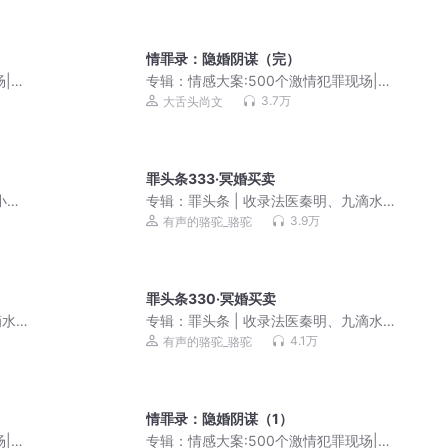
情罪录：隐婚阴谋（完）
场|直
专辑：
情感大案:500个激情犯罪现场|直
抵人性阴暗面|尚文大案纪实
3.7万
大舌头尚文
罪头条333·冥婚买卖
小哥
专辑：
罪头条 | 收录法医秦明、九滴水
等作家悬疑推理新作，骆驼演播
3.9万
有声的骆驼_骆驼
罪头条330·冥婚买卖
滴水
专辑：
罪头条 | 收录法医秦明、九滴水
等作家悬疑推理新作，骆驼演播
4.1万
有声的骆驼_骆驼
情罪录：隐婚阴谋（1）
场|直
专辑：
情感大案:500个激情犯罪现场|直