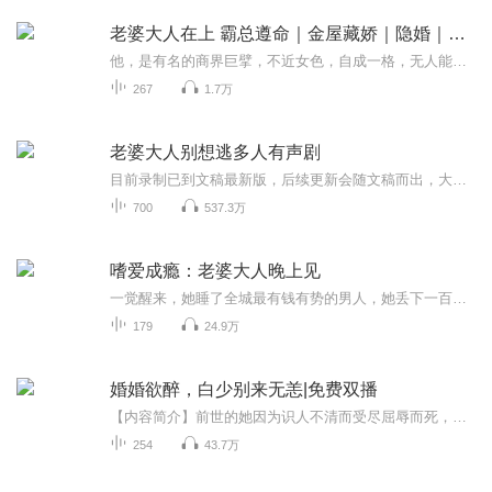
老婆大人在上 霸总遵命｜金屋藏娇｜隐婚｜免费多播
他，是有名的商界巨擘，不近女色，自成一格，无人能窥其内心；她，是一穷二白的女大学生，无父无母，与弟弟相依为命。原本毫无交集的两人，有一天竟然出现在同一屋檐下，她娇嗔道：“亲爱的，今天轮到你扫地了哦～”叱咤商场的他立马放下手中的文件，道：...
267
1.7万
老婆大人别想逃多人有声剧
目前录制已到文稿最新版，后续更新会随文稿而出，大家不要心急呦~【内容介绍】本剧改编自畅销作家微澜子墨的《一胎俩宝，老婆大人别想逃》，2020年火爆全网精品总裁小说，数亿点击，书迷百万，开启一场萌宝与父子的角逐大戏，由资深主播寻仙、晋王领衔搭配...
700
537.3万
嗜爱成瘾：老婆大人晚上见
一觉醒来，她睡了全城最有钱有势的男人，她丢下一百块钱，仓皇而逃！再见面，被男人堵在墙角！她一脸愧疚：“那个，我可以补偿你！” “拿什么补偿？”男人看着面前的小女人，眸中一暗。 她嘴角一抽，条件反射的推开男人就逃，“老板大人，你这么对待员工不太好吧？”男人伸手用力一拉，将她拥进怀抱，“你以为自己还能逃？”...
179
24.9万
婚婚欲醉，白少别来无恙|免费双播
【内容简介】前世的她因为识人不清而受尽屈辱而死，重生一世却没有想到刚睁眼就发现自己多了一个完美的老公。【作者/主播】作者：花开半夏主播：菖蒲君君：喜马拉雅独家签约主播，声线温柔知性，甜美多变。主要作品《江医生的心头宝》《重生之最强千金》《...
254
43.7万