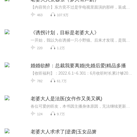
【内容简介】东方奕不过是学电视里面演的那样，装成普通员工混进自己公司的财务部了解公司的状况而已，没想到，就这样就寻到宝了。这个女人，长相漂亮，性格温和，还是个数学高手，这样就算了，跆拳道竟然都有九段了，满身的优点啊，这不是宝贝是什么？他...
463
107.9万
《诱拐计划，目标是老婆大人》
一开始，我以为在诱捕一只小野猫。后来才发现，是我被这对母子，彻底收编。
220
1.2万
婚婚欲醉：总裁我要离婚|先婚后爱|精品多播
【收听福利】：2022.6.1~6.301：6月收听时长累计够200h，点赞订阅+专辑五星10分好评，评价30字以上截图送VIP月卡 （无需抽奖、无人数限制，够就送）2：推荐朋友收听专辑，对方达到上述第1条标准，本人可再多领取一张vip月卡3：播放量每涨1w，订阅量每...
782
61.7万
老婆大人是法医(女仵作又美又飒)
各位可爱的听友，本书因主播身体原因，无法继续更新，非常抱歉！推荐大家听一本同类型爆款小说：《法医嫡女：王爷别太坏》【内容简介】领证当日被友情爱情双双背叛，陆嫣然买醉到半夜，却不小心捡到个总裁老公回家。面对一重重迷雾，一次次危险，陆嫣然渐...
124
9.7万
老婆大人求求了|逆袭|玉女品箫