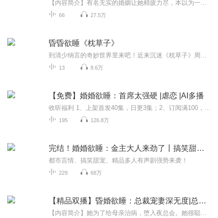
【内容简介】有名无实的婚姻让她精疲力尽，本以为一无所有、山穷水尽就是最终结局，却不料林湛的出现打破了这一切。他温柔又宠溺看着她“欺负的你的人，我会让他们慢慢还回来。”他一步步带她进入早已设好的局，让她渐渐分不清真假......【作者简介】南山...
66
27.5万
昏昏欲睡《枕草子》
到清少纳言的奇妙世界里来吧！近来沉迷《枕草子》周作人译版，但是拗口的旧时文字很难看的下去。不如干脆读出来，也不如干脆发上来。没有什么朗诵的基础，经常念错字（笑）。不过呀，当作睡前助眠小故事来听一下，不也是很有意思的事情么？封面图均来自画...
13
8.6万
【免费】婚婚欲睡：首席太强硬 |虐恋 |AI多播
收听福利 1、上架首发40集，日更3集；2、订阅满100，爆更10集；3、投月票满100，爆更10集；4、听友五星好评、打赏，冠名播出。内容简介六年迷恋换来她家破人亡，她亲手将他送入监狱！三年牢狱他铭心刻骨，他要亲手送她入地狱！一朝动情，他将她抵在生死边...
195
126.8万
完结！婚婚欲睡：金主大人来劲了丨搞笑甜宠丨精品多人
都市言情、搞笑甜宠、精品多人有声剧强势来袭！
229
68万
【精品双播】昏婚欲睡：总裁宠妻深无度|总裁|宠溺
【内容简介】她为了给母亲治病，堕入夜总会。她很聪明，最大的错误就是不该自以为是的去招惹他。 他，高冷霸道，有双重性格，温柔与罪恶的综合体。和毒女结婚不过是商场联姻，却爱上她无法自拔。“女人，这辈子你都逃不出我的掌心！”【作者/演播】作者：...