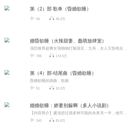
第（2）部 歌单（昏婚欲睡）
50
35.4万
婚昏欲睡（火辣甜妻、蠢萌放肆宠）
强烈推荐超爽女强啪啪打脸现言：九爷，夫人又惊艳全球了【作品简介】奶奶当她提款机，奇葩亲戚当她是一块大肥肉，表姐无耻地勾走她的未婚夫，却还要理所当然地找她要嫁妆钱时，她对这个家的心彻底凉透！“三年后我们离婚，互不干扰。”在被未婚夫背叛后，...
706
174.5万
第（4）部-结尾曲（昏婚欲睡）
昏婚欲睡的插曲，歌曲
51
15.3万
婚婚欲睡：娇妻别躲啊（多人小说剧）
【内容简介】虞浅想过很多种可能的未来另一半，他可能是一个教书先生，温文尔雅。他可能是一个程序员，有些傻傻愣愣。但是无论如何，她都没想到，自己会成为商业联姻的牺牲品，代替逃婚的妹妹，嫁给一个盲人。她不愿意，也不甘心。可是再一想到躺在病床上...
242
81.6万