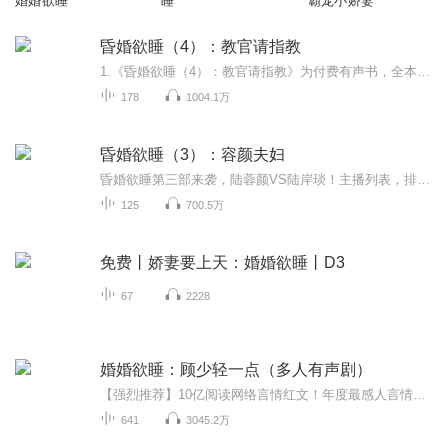
婚婚欲睡
睡
霸宠小娇妻
昏婚欲睡（4）：教官请指教
1.《昏婚欲睡（4）：教官请指教》为付费有声书，全本售卖，共177集，前5集免费试听，每天至少更新3集，敬请关注。 2.严禁翻录成任何形式，严禁在任何第三方平台传播，违者将追究法律责任。 3.如在充值购买环节遇到问题，可以通过页面上方按钮，分享至微信内使用微信支付完成购买。 4.在订阅或付费过程中，如有任何问题可在微信搜索公众号【bestxmly】或搜索【喜马拉雅付费精品】来随时咨询问题，也可以拨打客服电话：0514-82395811，客服小伙伴会为您贴心解答。 5、本专辑全球范围内下载收听。
178
1004.1万
昏婚欲睡（3）：容颜夫妇
昏婚欲睡第三部来袭，陆蓉颜VS陆岸琰！主播列表，排名不分先后：秦暮楚：剧舞吧寻仙旁白、楼司沉：君颜薛秉、某些龙套：君颜秦鸢尾（小尾巴）：甜da心陆蓉颜：剧舞吧小面包陆岸琰：故城顾瑾言：CV破晓/赵羞涩江成铭：百里屠屠江敏：CV夜猫多了程萱莹：依雨...
125
700.5万
免费丨娇妻要上天：婚婚欲睡丨D3
67
2228
婚婚欲睡：顾少轻一点（多人有声剧）
【强烈推荐】10亿阅读网络言情红文！年度最感人言情小说改编录制！数十位主播联袂演绎！【苏桀然最新力作~甜宠欢脱版“吃干抹净”带球跑！点击下方长图收听↓】【内容简介】她在逃跑途中，偶遇一个神秘男人。没想到他居然是富可敌国，权势滔天，冷酷腹黑，...
641
3045.2万