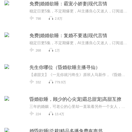
免费|婚婚欲睡：霸宠小娇妻|现代言情
稳定日更5集，不定期爆更，AI主播良心又迷人，订阅追更不迷路！ 【内容简介】 被渣爹和后妈塞给了妹妹睡过的二手男人，林慕言表示绝不妥协。拳打心机婊，手撕白莲花，因为一夜意外她被迫卷入了一场家族纷争。在那风云诡谲的商场争斗中，她成了他手中的...
798
2.8万
免费|婚婚欲睡：复婚不要逃|现代言情
稳定日更5集，不定期爆更，AI主播良心又迷人，订阅追更不迷路！ 【内容简介】 作为健身教练，顾良菡身材格外诱人，童颜巨乳，蜂腰翘臀。可惜，老公眼瞎，出轨小三。呵呵，婊子配狗天长地久，她甩了前夫，去养小白狗。哪知，小白狗不是小白狗是大狼狗，...
268
1万
先生你哪位（昏婚欲睡主播寻仙）
【虐甜文】《一见你就污终生》原班人马新作，《昏婚欲睡》女主播寻仙旁白，强烈推荐！【内容简介】追了他十一年，隐婚三年，她以为付出总能得到回应，等到的却是他对别人的承诺。 她心在滴血，却笑着祝福，可依旧得不到他的体谅。 一场意外，他恨她入骨，...
332
779.9万
昏婚欲睡，顾少的心尖宠|霸总甜宠|高甜互撩
三年的婚姻，可老公的心里却一直装着另外一个女人，而她对于他而言只是一个人偶，一个随意操控的人偶！ 苏雨晨巧笑焉兮“老公，我们离婚让你和心爱的女人能够在一起，难道不好吗？” 顾瑾辰邪笑一声“小妖精，可我实在是舍不得你放你走，” 呵...
224
13.4万
婚昏欲睡|总裁|精品多播免费有声书