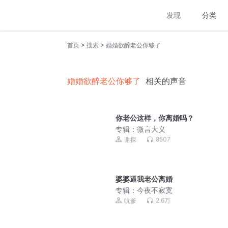
发现
分类
>
>
首页
搜索
婚婚欲醉老公你够了
婚婚欲醉老公你够了
相关的声音
你老公这样，你离婚吗？
专辑：
微言大义
8507
谢探
婆婆逼我老公离婚
专辑：
今夜不寂寞
2.6万
吭爹