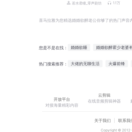
1.1万
若水君瞳_零声剧坊
喜马拉雅为您精选婚婚欲醉老公你够了的热门声音
婚婚欲睡
婚婚欲醉霍少老婆
您是不是在找：
昏婚已醉
闪婚之新妻吻不够
大佬的无聊生活
火爆前锋
热门搜索推荐：
婚婚欲罪
婚婚欲醉前夫别挡
弃天逆少
星空魔法
霹雳
云剪辑
开放平台
在线音频剪辑神器
对接海量精彩内容
关于我们
联系我
Copyright © 2012-