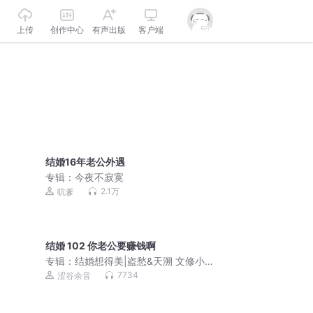
上传
创作中心
有声出版
客户端
结婚16年老公外遇
专辑：
今夜不寂寞
2.1万
吭爹
结婚 102 你老公要赚钱啊
专辑：
结婚想得美|盗愁&天溯 文修小哥
欢乐追爱 双男主
7734
涩谷余音