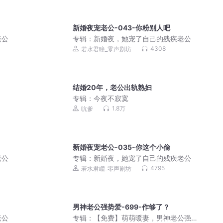
新婚夜宠老公-043-你粉别人吧
老公
专辑：
新婚夜，她宠了自己的残疾老公
4308
若水君瞳_零声剧坊
结婚20年，老公出轨熟妇
专辑：
今夜不寂寞
1.8万
吭爹
？
新婚夜宠老公-035-你这个小偷
老公
专辑：
新婚夜，她宠了自己的残疾老公
4795
若水君瞳_零声剧坊
男神老公强势爱-699-作够了？
老公
专辑：
【免费】萌萌暖妻，男神老公强