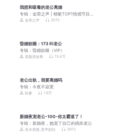
我想和吸毒的老公离婚
专辑：
金荣之声 | 蜻蜓TOP1情感节目，
每天解答婚姻家庭、情感困惑、子女教
2015
金荣之声
育等生活烦恼
昏婚欲睡：173 叫老公
专辑：
昏婚欲睡（VIP）
15.4万
君颜讲故事
老公出轨，我要离婚吗
专辑：
今夜不寂寞
1.9万
吭爹
新婚夜宠老公-100-你太霸道了！
专辑：
新婚夜，她宠了自己的残疾老公
2972
若水君瞳_零声剧坊