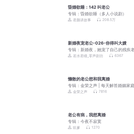
昏婚欲睡：142 叫老公
专辑：
昏婚欲睡（多人小说剧）
208.5万
君颜讲故事
新婚夜宠老公-026-你得叫大嫂
专辑：
新婚夜，她宠了自己的残疾
6367
若水君瞳_零声剧坊
懒散的老公想和我离婚
专辑：
金荣之声 | 每天解答婚姻家
情感困惑、子女教育等生活烦恼
7816
金荣之声
老公有病，我想离婚
专辑：
今夜不寂寞
1270
吭爹