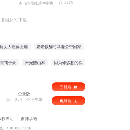
3475
若水君瞳_零声剧坊
删减MP3下载。
睡女人吃你上瘾
婚婚欲醉竹马老公带回家
求婚
宠婚再来老公你够了
婚婚欲宠
雷罚于众
日光照山林
因为修炼惹的祸
醉
欲恋成婚男神爱妻上瘾
对劲
师王的日常生活
手机端
企业版
员工学习，企业买单
电脑端
版权声明
自律承诺
：400-838-5616