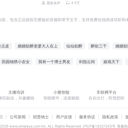
势爱|暖心虐恋|多人有声剧
4.5万
墨夜有声
内容，包含正品授权完整版的音频和章节文字，支持免费在线阅读试听和未
有点皮
婚婚欲醉老婆大人在上
仙仙欲醉
醉欲三千
婚婚欲
宠宠欲婚
婚婚欲醉拐个前妻嫁了吧
婚婚欲睡金主的1001次
田园锦绣小农女
我有一个博士男友
剑指云间
嬉戏天下
道
宠宠欲恋甜妻要不够
婚婚欲醉顾少宠不停
首席前夫婚婚欲
之大夫的自我修养
不想修仙的史莱姆不是好勇者
陆少夫人你不太
主播培训
小雅智能
车联网平台
兼职副业，兴趣赚钱
智能硬件，连接赋能
自在出行，听我想听
们
公司新闻
招贤纳士
用户反馈
服务协议
隐私政策
2026
www.ximalaya.com lnc. ALL Rights Reserved
沪ICP备13027243号
客服热线