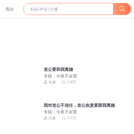
电台
老公要和我离婚
专辑：
今夜不寂寞
2.8万
吭爹
我对老公不信任，老公执意要跟我离婚
专辑：
今夜不寂寞
2.3万
吭爹