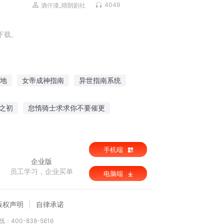
逆袭|公主&权臣|须弥普普著|精品VIP
4049
酒仟漆_晴朗剧社
下载。
地
女帝成神指南
异世指南系统
有修仙金手指
你好我的金手指呢
之初
怠惰骑士求求你不要催更
林高手
红血之城
龙血玉外传
手机端
企业版
员工学习，企业买单
电脑端
版权声明
自律承诺
：400-838-5616