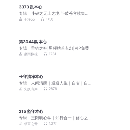
3373 乱本心
专辑：
斗破之无上之境Ⅰ斗破苍穹续集多
人剧
1.6万
干净oo
第3044集 本心
专辑：
垂钓之神|男频榜首玄幻|VIP免费
1781
骤雨惊弦
长守清净本心
专辑：
人间清醒｜通透人生｜自省｜自
渡｜自愈
2878
久妖有声
215 坚守本心
专辑：
王阳明心学｜知行合一｜修心之
道
1.2万
相宜之音