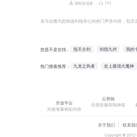
宫|女权|爆笑异世修仙
702
我吃盐须菜
喜马拉雅为您精选剑指本心的热门声音内容，包含
指天古剑
剑指九州
我的
您是不是在找：
指天为妖
我就是金手指
九龙之风者
史上最强大魔神
热门搜索推荐：
指天长生行
异界回家指南
倾城天下之五王夺妃
师王的
云剪辑
开放平台
在线音频剪辑神器
对接海量精彩内容
关于我们
联系我
Copyright © 2012-