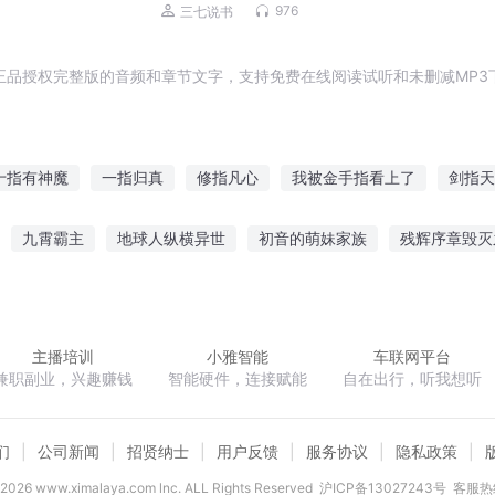
976
三七说书
正品授权完整版的音频和章节文字，支持免费在线阅读试听和未删减MP3
十指有神魔
一指归真
修指凡心
我被金手指看上了
剑指天
影帝恋爱成长指南
剑指云间
穿越之以剑指道
黑白指间
我
九霄霸主
地球人纵横异世
初音的萌妹家族
残辉序章毁灭
剑指天元
日常生活
剑斩风雷
两次人生
倘若此世真有神明
网游之少
主播培训
小雅智能
车联网平台
兼职副业，兴趣赚钱
智能硬件，连接赋能
自在出行，听我想听
们
公司新闻
招贤纳士
用户反馈
服务协议
隐私政策
2026
www.ximalaya.com lnc. ALL Rights Reserved
沪ICP备13027243号
客服热线