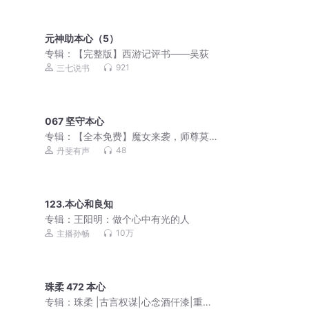
元神助本心（5）
专辑：
【完整版】西游记评书——吴荻
921
三七说书
067 坚守本心
专辑：
【全本免费】魔女来袭，师尊莫
逃|言情|仙魔大战
48
丹斐有声
123.本心和良知
专辑：
王阳明：做个心中有光的人
10万
主播孙畅
珠柔 472 本心
专辑：
珠柔 |古言权谋|心念酒仟漆|重生