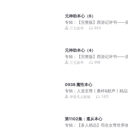
元神助本心（6）
专辑：
【完整版】西游记评书——
933
三七说书
元神助本心（4）
专辑：
【完整版】西游记评书——
958
三七说书
0938 魔性本心
专辑：
人道至尊丨桑梓&默声丨精品
1.8万
华音凡人剧场
第1102集：遵从本心
专辑：
【多人精品】苟在女尊世界