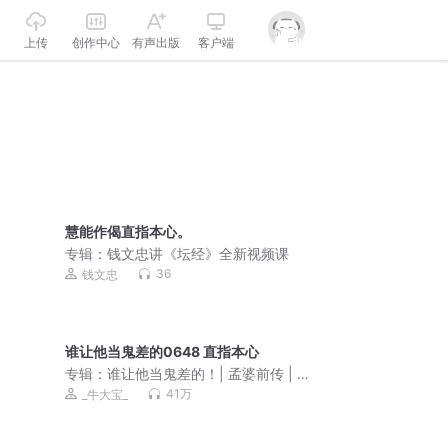
上传
创作中心
有声出版
客户端
慧能作偈直指本心。
专辑：
钱文忠讲《坛经》全新视频课
36
钱文忠
谁让他当鬼差的0648 直指本心
专辑：
谁让他当鬼差的！| 孟婆前传 | 爆
笑灵异 | 牛大宝出演 | 多人有声剧
41万
_牛大宝_