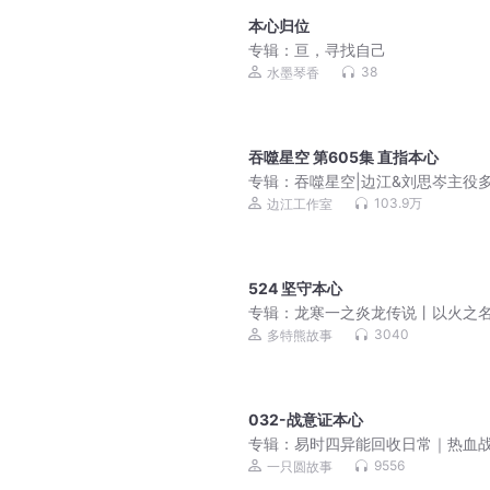
本心归位
专辑：
亘，寻找自己
38
水墨琴香
吞噬星空 第605集 直指本心
专辑：
吞噬星空|边江&刘思岑主役
有声剧|我吃西红柿
103.9万
边江工作室
524 坚守本心
专辑：
龙寒一之炎龙传说丨以火之
尽不公丨多特熊故事
3040
多特熊故事
032-战意证本心
专辑：
易时四异能回收日常｜热血
｜诸子百家传人
9556
一只圆故事