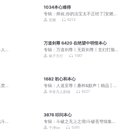
1034本心难得
专辑：
师叔,你的法宝太不正经了|安燃穿
越爆笑修仙|法宝不正经VIP免费有声小
6213
安燃
说
万道剑尊 6420 在绝望中明悟本心
多人
专辑：
万道剑尊丨无双剑尊丨玄幻打脸
修真爽文丨打死都要钱原著丨多人有声
1587
疯子天行
剧
1682 初心和本心
名焚
专辑：
人道至尊丨桑梓&默声丨精品 | 多
人有声剧
8227
华音凡人剧场
3876 叩问本心
战斗
专辑：
斗破之无上之境Ⅰ斗破苍穹续集多
人剧
5361
干净oo