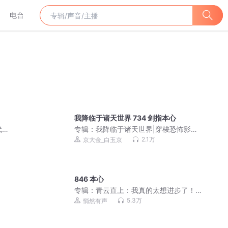
电台
我降临于诸天世界 734 剑指本心
代人
专辑：
我降临于诸天世界|穿梭恐怖影片|
暴力杀诡
2.1万
京大金_白玉京
846 本心
专辑：
青云直上：我真的太想进步了！
杀伐果断丨智商在线丨大神新作丨精品
5.3万
悄然有声
多播