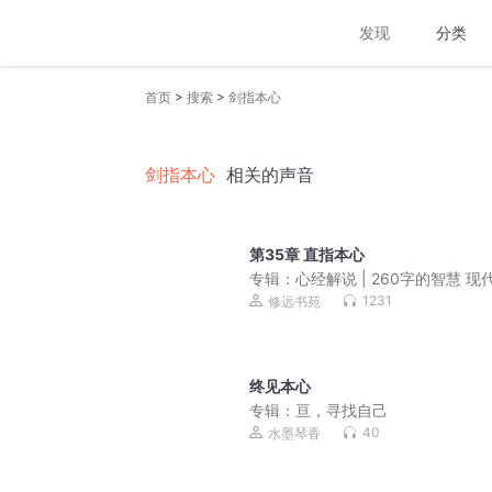
发现
分类
>
>
首页
搜索
剑指本心
剑指本心
相关的声音
第35章 直指本心
专辑：
心经解说 | 260字的智慧 现
能懂的佛学
1231
修远书苑
终见本心
专辑：
亘，寻找自己
40
水墨琴香