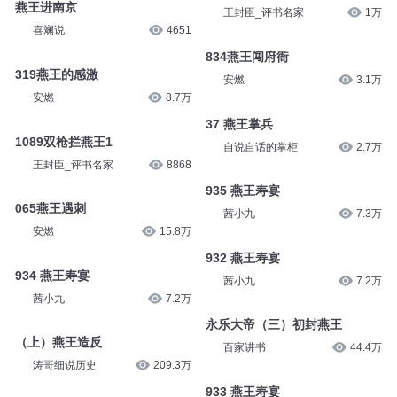
燕王进南京
王封臣_评书名家
1万
喜斓说
4651
834燕王闯府衙
319燕王的感激
安燃
3.1万
安燃
8.7万
37 燕王掌兵
1089双枪拦燕王1
自说自话的掌柜
2.7万
王封臣_评书名家
8868
935 燕王寿宴
065燕王遇刺
茜小九
7.3万
安燃
15.8万
932 燕王寿宴
934 燕王寿宴
茜小九
7.2万
茜小九
7.2万
永乐大帝（三）初封燕王
（上）燕王造反
百家讲书
44.4万
涛哥细说历史
209.3万
933 燕王寿宴