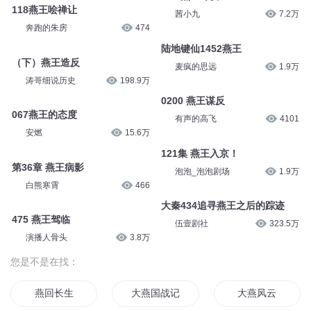
118燕王哙禅让
茜小九
7.2万
奔跑的朱房
474
陆地键仙1452燕王
（下）燕王造反
麦疯的思远
1.9万
涛哥细说历史
198.9万
0200 燕王谋反
067燕王的态度
有声的高飞
4101
安燃
15.6万
121集 燕王入京！
第36章 燕王病影
泡泡_泡泡剧场
1.9万
白熊寒霄
466
大秦434追寻燕王之后的踪迹
475 燕王驾临
伍壹剧社
323.5万
演播人骨头
3.8万
您是不是在找：
燕回长生
大燕国战记
大燕风云