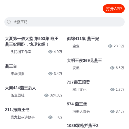
打开APP
大燕王妃
大夏第一假太监 第503集 燕王
似锦411集 燕王妃
燕王妃同卧，惊现玄经！
尘萱_
23.9万
头陀渊工作室
4.9万
大明王侯369见燕王
燕王台
安燃
6.5万
维华演播
3.4万
727燕王招贤
大秦424燕王后人
寒川文化
1.7万
伍壹剧社
324.3万
574 燕王堡
211-报燕王书
演播人骨头
3.4万
恐龙叔叔讲故事
1.8万
1089双枪拦燕王2