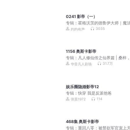
0241 影帝（一）
专辑：
霍格沃茨的德鲁伊大师｜魔
猫｜哈利波特｜广播剧
3035
灼灼有声
1156 奥斯卡影帝
专辑：
凡人修仙传之仙界篇 | 桑梓
人剧，凡人流
31.7万
华音凡人剧场
娱乐圈隐婚影帝12
专辑：
快穿 我是反派他爸
114
张晨1972
468集 奥斯卡影帝
专辑：
重回八零：被禁欲军官宠上