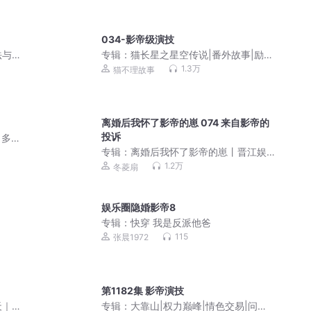
034-影帝级演技
法与
专辑：
猫长星之星空传说|番外故事|励志
成长|猫不理故事
1.3万
猫不理故事
离婚后我怀了影帝的崽 074 来自影帝的
投诉
，多
专辑：
离婚后我怀了影帝的崽丨晋江娱
乐圈丨影帝vs影后
1.2万
冬菱扇
娱乐圈隐婚影帝8
专辑：
快穿 我是反派他爸
115
张晨1972
第1182集 影帝演技
天｜
专辑：
大靠山|权力巅峰|情色交易|问鼎