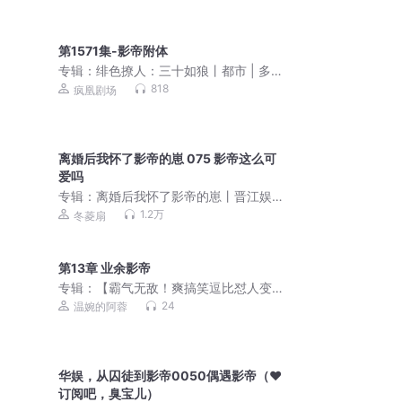
第1571集-影帝附体
专辑：
绯色撩人：三十如狼丨都市 | 多
女主爽文 | 复仇 | 逆袭打脸 | 虐渣
818
疯凰剧场
离婚后我怀了影帝的崽 075 影帝这么可
爱吗
专辑：
离婚后我怀了影帝的崽丨晋江娱
乐圈丨影帝vs影后
1.2万
冬菱扇
第13章 业余影帝
专辑：
【霸气无敌！爽搞笑逗比怼人变
强系统】主角逆袭成首富
24
温婉的阿蓉
华娱，从囚徒到影帝0050偶遇影帝（♥
订阅吧，臭宝儿）