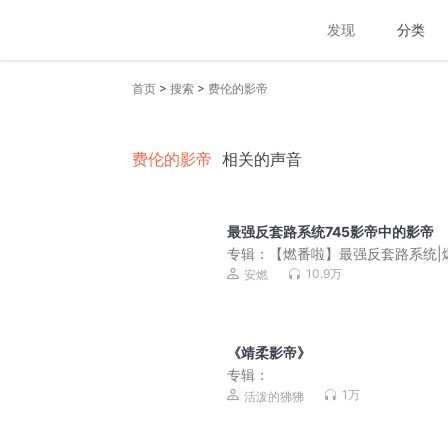
发现
分类
>
>
首页
搜索
费伦的影帝
费伦的影帝
相关的声音
最强反套路系统745影帝中的影帝
专辑：
【燃番啦】最强反套路系统|
&修仙|装逼打脸|安燃领衔玄幻穿越
10.9万
安燃
有声小说
《靖柔影帝》
专辑：
1万
活泼的狒狒