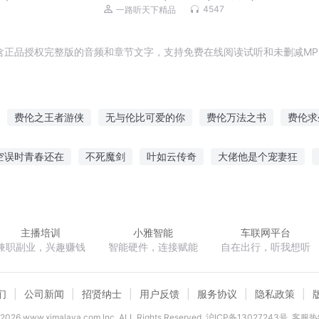
人有
官神|侯卫东仕途
4547
一路听天下精品
含正品授权完整版的音频和章节文字，支持免费在线阅读试听和未删减MP
费伦之王者游侠
无与伦比可爱的你
费伦万法之书
费伦求
费伦游记
莎尔姐姐的费伦
月球人在费伦
梦回重生英伦
姐
空误时青春还在
不死魔剑
叶如云传奇
大佬他是个宠妻狂
命里缺我楚千荨费南城
穿越费伦闹革命
行伦的世界
品辉少
风悲秋寂
萌男笔记
终极本源世界
主播培训
小雅智能
车联网平台
兼职副业，兴趣赚钱
智能硬件，连接赋能
自在出行，听我想听
们
公司新闻
招贤纳士
用户反馈
服务协议
隐私政策
2026
www.ximalaya.com lnc. ALL Rights Reserved
沪ICP备13027243号
客服热线