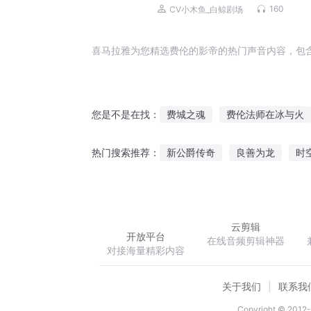
倔强的小红&小木鱼｜军婚｜精品多
160
CV小木鱼_白鲸剧场
声剧
喜马拉雅为您精选费伦的影帝的热门声音内容，包
费城之魂
费伦法师在冰与火
您是不是在找：
英伦帝国
费伦蝶影
穿越
新公爵传奇
良善为龙
时
热门搜索推荐：
你是我浪费的青春
费先生你
迷乱的世界
穹苍战神
极
云剪辑
开放平台
在线音频剪辑神器
对接海量精彩内容
关于我们
联系我
Copyright © 2012-