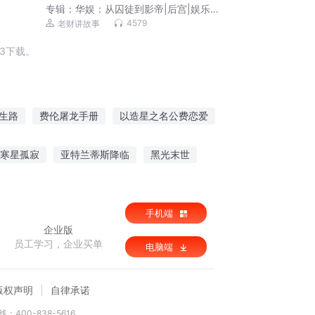
专辑：
华娱：从囚徒到影帝|后宫|娱乐
圈|华娱推土机|玩梗|八卦|种马|多人有声
4579
老财讲故事
剧
3下载。
生路
费伦屠龙手册
以造星之名公费恋爱
姐带你穿费伦
仙人在费伦
寒星孤寂
亚特兰蒂斯降临
黑光末世
手机端
企业版
员工学习，企业买单
电脑端
版权声明
自律承诺
：400-838-5616