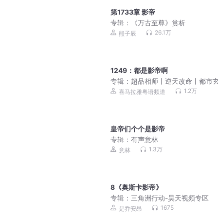
第1733章 影帝
专辑：
《万古至尊》赏析
26.1万
熊子辰
1249：都是影帝啊
专辑：
超品相师丨逆天改命丨都市
（粤语）
1.2万
喜马拉雅粤语频道
皇帝们个个是影帝
专辑：
有声意林
1.3万
意林
8《奥斯卡影帝》
专辑：
三角洲行动-昊天视频专区
1675
是乔安昂