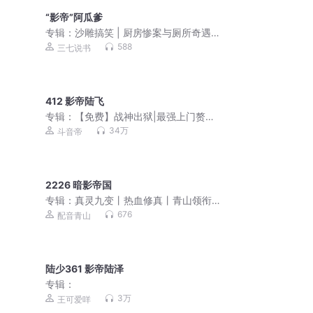
“影帝”阿瓜爹
专辑：
沙雕搞笑 | 厨房惨案与厕所奇遇 |
奇葩事件
588
三七说书
412 影帝陆飞
专辑：
【免费】战神出狱|最强上门赘婿|
打脸装逼|多人有声剧
34万
斗音帝
2226 暗影帝国
专辑：
真灵九变丨热血修真丨青山领衔
多人有声剧
676
配音青山
陆少361 影帝陆泽
专辑：
3万
王可爱咩