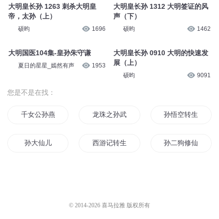
大明皇长孙 1263 刺杀大明皇
大明皇长孙 1312 大明签证的风
帝，太孙（上）
声（下）
硕昀
1696
硕昀
1462
大明国医104集-皇孙朱守谦
大明皇长孙 0910 大明的快速发
展（上）
夏日的星星_嫣然有声
1953
硕昀
9091
您是不是在找：
千女公孙燕
龙珠之孙武空
孙悟空转生日记
孙大仙儿
西游记转生孙大圣
孙二狗修仙记
重生公孙瓒
孙大圣异界重修记
皇太孙穿越记
三国公孙康
我的爱人孙悟空
他叫孙小二
© 2014-
2026
喜马拉雅 版权所有