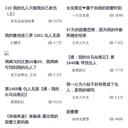
110 我的仇人只能我自己欺负
女友限定❤属于你我的甜蜜时刻
（上）
一只百变鹿
3096
呆瓜叔叔讲故事
5379
37天的甜蜜恋情，因为我的年龄
我的微信连三界 1561 仇人见面
和婚史结束
幻樱空
4.7万
主持人叶文
7.8万
【搜：我的出马仙笔记】第
周斌与刘汉第20集55、我周斌
1648集 寻找仇人
可找到我的仇人了
紫襟剧社
7773
老王故事会_王岩
2.3万
我一心为小姑子好却管成了仇
第1468集 仇人见面【搜：我的
人，是我的错吗
出马仙笔记】
主持人叶文
5.1万
紫襟剧社
9115
甜蜜蜜
《幸福奇迹》体验谈 通往我的
伯仲失萧曹
4600
甜蜜之家的路