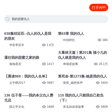
打开APP
我的甜蜜仇人
638集结近臣--仇人的仇人是我
第63章 我的仇人
的朋友
Hi别样红
380
华音李庆丰
1.6万
大幕林天篇丨第201集 猫小九的
通往我的甜蜜之家的路
仇人就是我的仇人
瀚海星宏
1417
奇喵君故事
26.1万
【晨读969：我的仇人名单】
算死命-第1273集-她是我的仇人
云中鹤2017
5897
壹壹_嫣然有声
3404
136 伍子胥——我的杀父仇人费
110 我的仇人只能我自己欺负
无忌
（下）
国之学文化
1668
呆瓜叔叔讲故事
5809