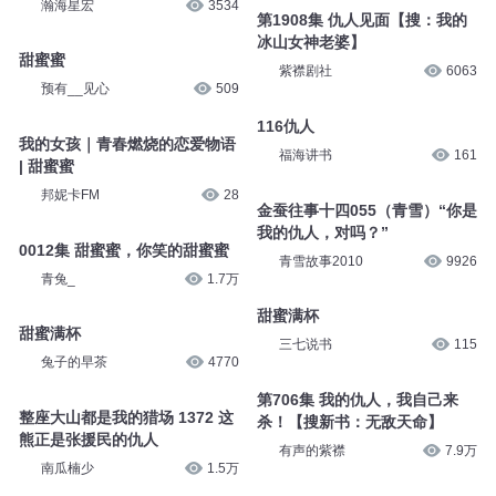
瀚海星宏
3534
第1908集 仇人见面【搜：我的
冰山女神老婆】
甜蜜蜜
紫襟剧社
6063
预有__见心
509
116仇人
我的女孩｜青春燃烧的恋爱物语
福海讲书
161
| 甜蜜蜜
邦妮卡FM
28
金蚕往事十四055（青雪）“你是
我的仇人，对吗？”
0012集 甜蜜蜜，你笑的甜蜜蜜
青雪故事2010
9926
青兔_
1.7万
甜蜜满杯
甜蜜满杯
三七说书
115
兔子的早茶
4770
第706集 我的仇人，我自己来
整座大山都是我的猎场 1372 这
杀！【搜新书：无敌天命】
熊正是张援民的仇人
有声的紫襟
7.9万
南瓜楠少
1.5万