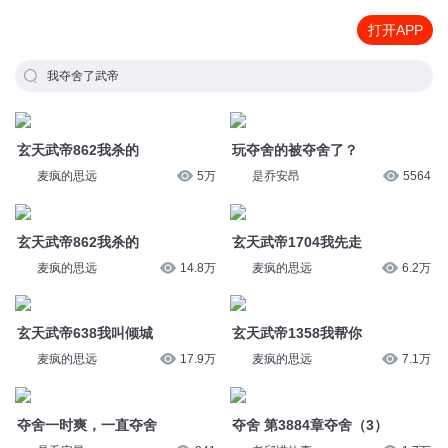
打开APP
我夺舍了武帝
玄天武帝862我杀的
玩夺舍的被夺舍了？
麦疯的思远
5万
是乔安昂
5564
玄天武帝862我杀的
玄天武帝1704我先走
麦疯的思远
14.8万
麦疯的思远
6.2万
玄天武帝638我叫倾城
玄天武帝1358我帮你
麦疯的思远
17.9万
麦疯的思远
7.1万
夺舍一时爽，一直夺舍
夺舍 第3884章夺舍（3）
是乔安昂
241
老邱讲故事
1.7万
夺舍 第3882章夺舍（1）
夺舍 第3886章夺舍（5）