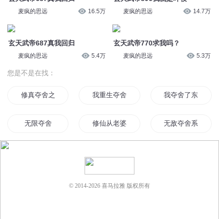
无限夺舍
修仙从老婆被夺舍开始
无敌夺舍系统
我夺舍了魔尊
我夺舍了大海
被夺舍系统
我被二哈夺舍了
我夺舍了天道
夺舍之再世为人
© 2014-
2026
喜马拉雅 版权所有
我夺舍了龙王九太子
夺舍星空
我夺舍了帝王
我夺舍了女帝
夺舍之异界最强魔主
夺舍大帝
夺舍万岁
夺舍穿越者