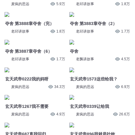
老邱讲故事
1.7万
老飘讲故事
4.5万
玄天武帝0222我的妈呀
玄天武帝1573这些给我？
麦疯的思远
34.3万
麦疯的思远
6.9万
玄天武帝1267我不需要
玄天武帝0339让给我
麦疯的思远
4.9万
麦疯的思远
26.6万
玄天武帝687真我回归
玄天武帝896我就是叶牧
麦疯的思远
16.5万
麦疯的思远
14.7万
玄天武帝687真我回归
玄天武帝770求我吗？
麦疯的思远
5.4万
麦疯的思远
5.3万
您是不是在找：
修真夺舍之人
我重生夺舍了凡人
我夺舍了东皇太一