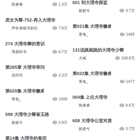
601 到大理寺探监
凯睿睿
1.3万
姣姣兮
3.7万
庶女为尊-752-再入大理寺
第021集 大理寺獬豸
声价者银河剧社
7.8万
青兔_
1495
274 大理寺卿的赏识
131说跳就跳的大理寺少卿
博易听书
6.7万
大斌
108.6万
第285章 大理寺审问
第022集 大理寺獬豸
花司司
3.3万
青兔_
1477
第020集 大理寺獬豸
004集 上任大理寺
青兔_
1500
凯睿睿
8.6万
598 大理寺少卿崔玉路
608 大理寺公堂对质
姣姣兮
3.9万
姣姣兮
3.7万
第14集 大理寺的卷宗