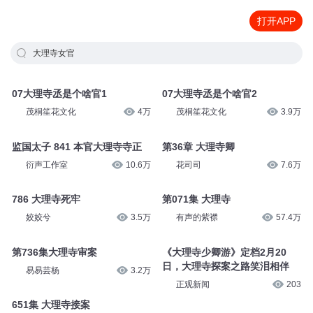
打开APP
大理寺女官
07大理寺丞是个啥官1
07大理寺丞是个啥官2
茂桐笙花文化
4万
茂桐笙花文化
3.9万
监国太子 841 本官大理寺寺正
第36章 大理寺卿
衍声工作室
10.6万
花司司
7.6万
786 大理寺死牢
第071集 大理寺
姣姣兮
3.5万
有声的紫襟
57.4万
第736集大理寺审案
《大理寺少卿游》定档2月20
日，大理寺探案之路笑泪相伴
易易芸杨
3.2万
正观新闻
203
651集 大理寺接案