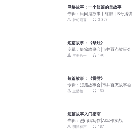
网络故事：一个短篇的鬼故事
专辑：
民间鬼故事丨练胆丨B哥播讲
3.3万
梦幻雨霖
短篇故事：《祭灶》
专辑：
短篇故事会|市井百态故事会（
演播）
140
主播拾一
短篇故事：《雷劈》
专辑：
短篇故事会|市井百态故事会（
演播）
153
主播拾一
短篇故事入门指南
专辑：
烈山聊写作|AI写作实战
187
明洋有声