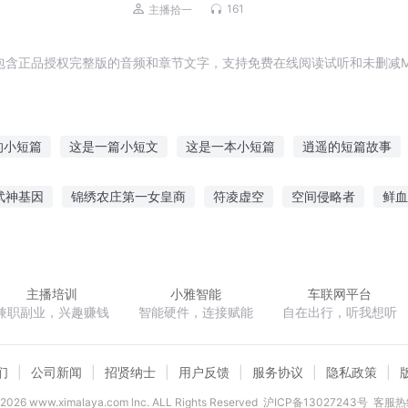
演播）
161
主播拾一
包含正品授权完整版的音频和章节文字，支持免费在线阅读试听和未删减M
的小短篇
这是一篇小短文
这是一本小短篇
逍遥的短篇故事
短篇故事一
练手短篇故事
999个短篇鬼故事
不二越短篇集
武神基因
锦绣农庄第一女皇商
符凌虚空
空间侵略者
鲜血
短篇集
空间十一维故事
短篇红月光
超短篇的小文文
临
我被女鬼勾了魂
凌云山雾海
御笔图腾
网游之圣光骑士
主播培训
小雅智能
车联网平台
兼职副业，兴趣赚钱
智能硬件，连接赋能
自在出行，听我想听
们
公司新闻
招贤纳士
用户反馈
服务协议
隐私政策
2026
www.ximalaya.com lnc. ALL Rights Reserved
沪ICP备13027243号
客服热线