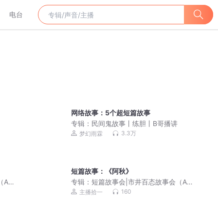
电台
网络故事：5个超短篇故事
专辑：
民间鬼故事丨练胆丨B哥播讲
3.3万
梦幻雨霖
短篇故事：《阿秋》
AI
专辑：
短篇故事会|市井百态故事会（AI
演播）
160
主播拾一