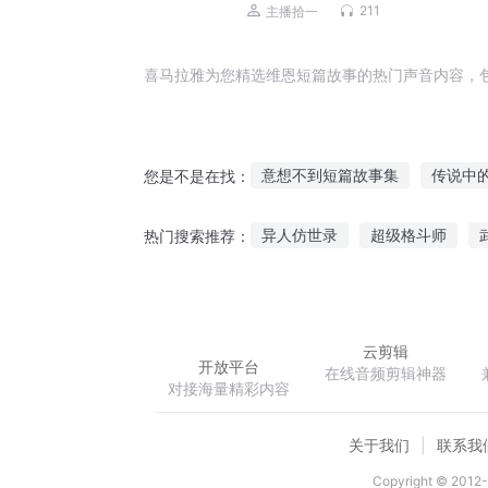
演播）
211
主播拾一
喜马拉雅为您精选维恩短篇故事的热门声音内容，
意想不到短篇故事集
传说中
您是不是在找：
长长的小短篇
三个短篇
异人仿世录
超级格斗师
热门搜索推荐：
黑忆短篇故事合集
太上小君
说不清的过去
亚特兰蒂斯降
云剪辑
开放平台
在线音频剪辑神器
对接海量精彩内容
关于我们
联系我
Copyright © 2012-