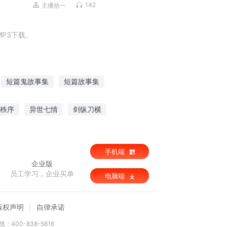
演播）
142
主播拾一
P3下载。
短篇鬼故事集
短篇故事集
短篇文集
短篇美文
秩序
异世七情
剑纵刀横
手机端
企业版
员工学习，企业买单
电脑端
版权声明
自律承诺
：400-838-5616