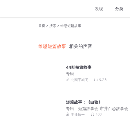
发现
分类
>
>
首页
搜索
维恩短篇故事
维恩短篇故事
相关的声音
44则短篇故事
专辑：
6.7万
北园宇城飞
短篇故事：《白狼》
专辑：
短篇故事会|市井百态故事会（
演播）
163
主播拾一