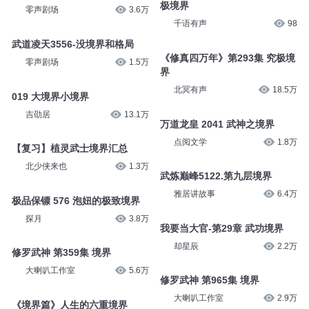
极境界
零声剧场
3.6万
千语有声
98
武道凌天3556-没境界和格局
《修真四万年》第293集 究极境
零声剧场
1.5万
界
北冥有声
18.5万
019 大境界小境界
吉劭居
13.1万
万道龙皇 2041 武神之境界
点阅文学
1.8万
【复习】植灵武士境界汇总
北少侠来也
1.3万
武炼巅峰5122.第九层境界
雅居讲故事
6.4万
极品保镖 576 泡妞的极致境界
探月
3.8万
我要当大官-第29章 武功境界
却星辰
2.2万
修罗武神 第359集 境界
大喇叭工作室
5.6万
修罗武神 第965集 境界
大喇叭工作室
2.9万
《境界篇》人生的六重境界