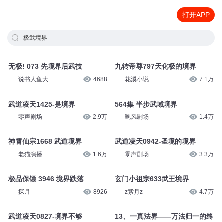
打开APP
极武境界
无极! 073 先境界后武技
九转帝尊797天化极的境界
说书人鱼大
4688
花溪小说
7.1万
武道凌天1425-是境界
564集 半步武域境界
零声剧场
2.9万
晚风剧场
1.4万
神霄仙宗1668 武道境界
武道凌天0942-圣境的境界
老猫演播
1.6万
零声剧场
3.3万
极品保镖 3946 境界跌落
玄门小祖宗633武王境界
探月
8926
z紫月z
4.7万
武道凌天0827-境界不够
13、一真法界——万法归一的终