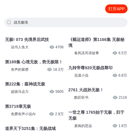
打开APP
战无极境
无极! 073 先境界后武技
《截运道师》第1166集 无极秘
境
说书人鱼大
4706
春风洗耳讲故事
6.5万
第189集 心境无敌，势无极限！
九转帝尊920无极战尊印
有声的紫襟
18.3万
花溪小说
6.8万
第222集：瘟神战无极
2761 大战孙无极！
超级马达力
5605
酷匠听书
2116
第3719章无极
一世之尊 1765始于无极，归于
免费有声小说AI
2.9万
无极
麦疯的思远
1.8万
道界天下3251集：无极战域