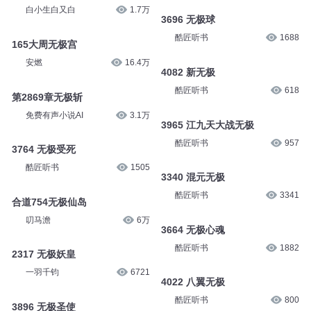
白小生白又白
1.7万
3696 无极球
酷匠听书
1688
165大周无极宫
安燃
16.4万
4082 新无极
酷匠听书
618
第2869章无极斩
免费有声小说AI
3.1万
3965 江九天大战无极
酷匠听书
957
3764 无极受死
酷匠听书
1505
3340 混元无极
酷匠听书
3341
合道754无极仙岛
叨马澹
6万
3664 无极心魂
酷匠听书
1882
2317 无极妖皇
一羽千钧
6721
4022 八翼无极
酷匠听书
800
3896 无极圣使