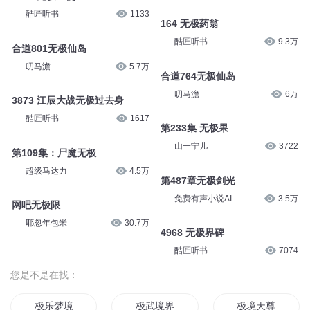
酷匠听书
1133
164 无极药翁
酷匠听书
9.3万
合道801无极仙岛
叨马澹
5.7万
合道764无极仙岛
叨马澹
6万
3873 江辰大战无极过去身
酷匠听书
1617
第233集 无极果
山一宁儿
3722
第109集：尸魔无极
超级马达力
4.5万
第487章无极剑光
免费有声小说AI
3.5万
网吧无极限
耶忽年包米
30.7万
4968 无极界碑
酷匠听书
7074
您是不是在找：
极乐梦境
极武境界
极境天尊