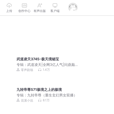
上传
创作中心
有声出版
客户端
武道凌天3745-极天境秘宝
专辑：
武道凌天|全网3亿人气|问鼎巅峰
原班人马|极道剑尊杀伐果断
1.4万
零声剧场
九转帝尊571极境之上的极境
专辑：
九转帝尊（重生玄幻男女双播）
8.1万
花溪小说