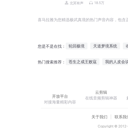
18.5万
北冥有声
喜马拉雅为您精选极武真境的热门声音内容，包含
轮回极境
天道梦境系统
您是不是在找：
境界之空之境界
极境天尊
苍生之成王败寇
我的人皮会
热门搜索推荐：
御笔图腾
千金再嫁夫君萌萌
云剪辑
开放平台
在线音频剪辑神器
对接海量精彩内容
关于我们
联系我
Copyright © 2012-