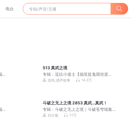
电台
513 真武之境
巅峰
专辑：
逗比小道士【搞笑捉鬼屌丝逆
袭】
14.2万
浩纬_诱声故事
斗破之无上之境 2853 真武…真武！
巅峰
专辑：
斗破之无上之境｜斗破苍穹续集
｜逆袭升级流 | VIP免费有声剧 | 单播
1.1万
刘大颂