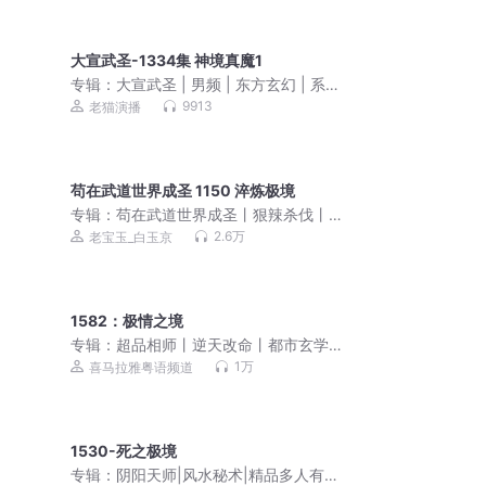
大宣武圣-1334集 神境真魔1
专辑：
大宣武圣 | 男频 | 东方玄幻 | 系统
| 多人有声剧
9913
老猫演播
苟在武道世界成圣 1150 淬炼极境
专辑：
苟在武道世界成圣丨狠辣杀伐丨
黑暗乱世丨老宝玉丨多人有声剧
2.6万
老宝玉_白玉京
1582：极情之境
专辑：
超品相师丨逆天改命丨都市玄学
（粤语）
1万
喜马拉雅粤语频道
1530-死之极境
专辑：
阴阳天师|风水秘术|精品多人有声