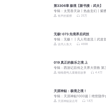
第3306章 极境【新书搜：武夫】
专辑：
太荒吞天诀丨热血玄幻丨紫
衔有声剧
25万
有声的紫襟
无极! 073 先境界后武技
专辑：
无极！丨凡人苟道流丨武道
丨多人有声剧
4698
说书人鱼大
019 真正的极乐之境 上
专辑：
西游记后传之天界大营救 第
| 儿童睡前故事
4.4万
呦呦鹿鸣儿童睡前故事
天涯神贴：极境之境！
专辑：
天涯神贴1000篇丨绝世隐学
丨每日更新
1.8万
天涯神贴柒点哥