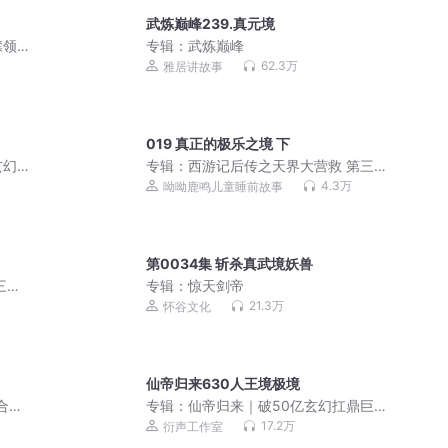
武炼巅峰239.真元境
襟领
专辑：
武炼巅峰
62.3万
雅居讲故事
019 真正的极乐之境 下
玄幻
专辑：
西游记后传之天界大营救 第三季
| 儿童睡前故事
4.3万
呦呦鹿鸣儿童睡前故事
第0034集 斩杀真武境妖兽
三季
专辑：
惊天剑帝
21.3万
怀谷文化
仙帝归来630人王境极境
合集
专辑：
仙帝归来｜破50亿玄幻扛鼎巨作
｜爆款爽文｜强者回归
17.2万
衍声工作室