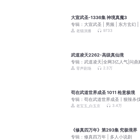
大宣武圣-1336集 神境真魔3
专辑：
大宣武圣 | 男频 | 东方玄幻 |
| 多人有声剧
9733
老猫演播
武道凌天2262-高级真仙境
专辑：
武道凌天|全网3亿人气|问鼎
原班人马|极道剑尊杀伐果断
2.3万
零声剧场
苟在武道世界成圣 1011 枪意极境
专辑：
苟在武道世界成圣丨狠辣杀
黑暗乱世丨老宝玉丨多人有声剧
3.4万
老宝玉_白玉京
《修真四万年》第293集 究极境界
专辑：
修真四万年 | 多人小说剧