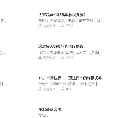
大宣武圣-1335集 神境真魔2
 系统
专辑：
大宣武圣 | 男频 | 东方玄幻 | 系统
| 多人有声剧
9702
老猫演播
武道凌天5954-真境疗伤药
巅峰
专辑：
武道凌天|全网3亿人气|问鼎巅峰
原班人马|极道剑尊杀伐果断
6385
零声剧场
13、一真法界——万法归一的终极境界
伐丨
专辑：
《华严经》精讲： 经中之王 | 心
量大了烦恼就小了
104
千语有声
第809章 极境
专辑：