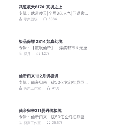
武道凌天6174-真境之上
专辑：
武道凌天|全网3亿人气|问鼎巅峰
原班人马|极道剑尊杀伐果断
5384
零声剧场
极品保镖 2814 如真幻境
专辑：
【流氓仙帝】：爆笑都市＆无厘
头爽文丨极品透视保镖
1.2万
探月
仙帝归来122月境极境
专辑：
仙帝归来｜破50亿玄幻扛鼎巨作
｜爆款爽文｜新品限免
42万
衍声工作室
仙帝归来311婴丹境极境
专辑：
仙帝归来｜破50亿玄幻扛鼎巨作
｜爆款爽文｜新品限免
25.5万
衍声工作室