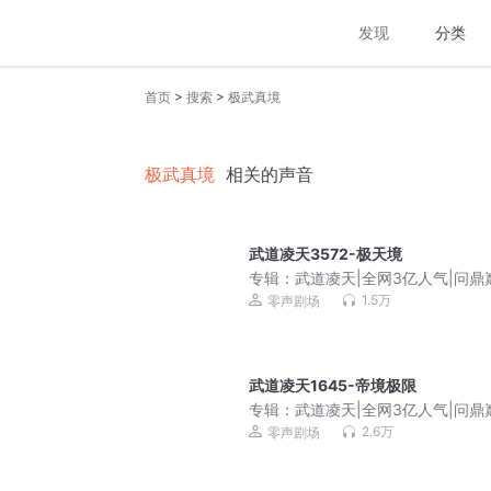
发现
分类
>
>
首页
搜索
极武真境
极武真境
相关的声音
武道凌天3572-极天境
专辑：
武道凌天|全网3亿人气|问鼎
原班人马|极道剑尊杀伐果断
1.5万
零声剧场
武道凌天1645-帝境极限
专辑：
武道凌天|全网3亿人气|问鼎
原班人马|极道剑尊杀伐果断
2.6万
零声剧场