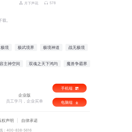
剧|都市爽文|灵异鬼怪|道士法术【超低
578
月下声花
价】
下载。
道极境
极武境界
极境神道
战无极境
极境无限
攀登极境
容主神空间
双魂之天下鸿均
魔兽争霸界
混沌独者
手机端
企业版
员工学习，企业买单
电脑端
版权声明
自律承诺
：400-838-5616