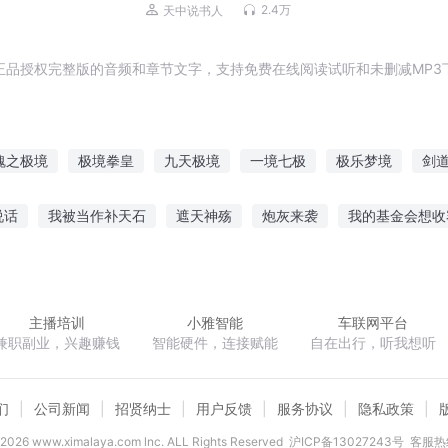
2.4万
天中说书人
正品授权完整版的音频和章节文字，支持免费在线阅读试听和未删减MP3
魂之极境
极境拳皇
九天极境
一境七极
极乐梦境
剑
修真之仙都极境
极限境界
终极武境
至极之境
极境法破
说话
我被当作补天石
遮天神殇
炮灰来袭
我的基金会想收
哒
快穿黑化男神粗暴吻
两次人生
杖行于世
高手不胜寒
主播培训
小雅智能
车联网平台
兼职副业，兴趣赚钱
智能硬件，连接赋能
自在出行，听我想听
们
公司新闻
招贤纳士
用户反馈
服务协议
隐私政策
2026
www.ximalaya.com lnc. ALL Rights Reserved
沪ICP备13027243号
客服热线