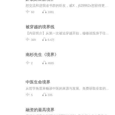
想交流和进我读书群的听友，威X，j629962x想获得更多的智慧，拥有富人思维，成功思维吗？快来和我们一起交流和探讨吧！！智慧是分辨差异的能力智慧是解决问题的能力智慧是运用知识的能力智慧是正确选择的能力智慧是克服恐惧的关键智慧是制造财富的工场我们...
60
1881
被穿越的境界线
【内容简介】从第一次被迫穿越开始，穆修就投身于往返不同世界的旅程，逐渐的发现不同的次元世界之间的障壁，对他来说如同无物，可以自由穿越。于是在体内大光球的帮助下，他走上了难以想象的进化道路：于历史之中留下窃国臣子的记载……在大航海时代缔造...
369
6.4万
南杉先生《境界》
2
4665
中医生命境界
从哲学角度来畅谈中医的来源与发展。免费获取全套的视频版课程等学习资源，请关注公Z号：南方囡。
5
335
融资的最高境界