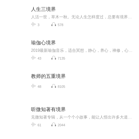
人生三境界
人活一世，草木一秋。无论人生怎样度过，总要有境界。人生的境界，就藏在自己不断的修行里。
3
578
瑜伽心境界
2019最新瑜伽音乐，适合冥想，静心，养心，禅修，心灵唤醒。...
43
7135
教师的五重境界
48
8105
听微知著有境界
见微知著专辑，从一个个小故事，能让人悟出许多大道理，点破不说破，出世入世，皆凭修为！
61
2044