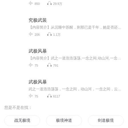
850
29.9万
究极武装
【内容简介】从沉睡中苏醒，刹那已是千年，她是否还在！一千年前，在痛苦与绝望的双重折磨下，卫天宇自我放逐了自己！一千年后，混乱的宇宙，人类站稳了脚步，宇宙中，复仇，是他活下去唯一的信念！成为机器人的他，是否还有变为人类的可能！那神秘的摩根...
206
1.1万
武极风暴
【内容简介】武之一道浩浩荡荡,一念之间,动山河,一念之间,云开阖。当边陲纨绔携焚天诡火,霸道灵技走出大山之时,天地之局又会如何改变,一切尽在武极风暴!【作者简介】酒夜，著名玄幻网络作家，文笔沉稳大气。
75
791
武极风暴
武之一道浩浩荡荡，一念之间，动山河，一念之间，云开阖，十大黄金古族伫临的时代，人类竟沦为玩物，四相八怪聚首又会掀开什么样的天地？ 当边陲纨绔携焚天诡火，霸道灵技走出大山之时，天地之局又会如何改变，一切尽在武极风暴！ 作者;酒夜 播音;沙丘
75
6117
您是不是在找：
战无极境
极境神道
剑道极境