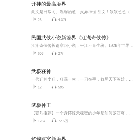
开挂的最高境界
此文是日常向、温馨治愈，灵异神怪 甜文！软软怂怂（神物成精）小可爱受and护短超凶神兽攻！文中除主角两只神兽（神物）外：还有欢脱犯二，逗波耍宝，皮来皮去就被揍到四分之三死的，狐妖影帝！皮囊甜美、内里超凶悍的画皮鬼娱乐圈大花。身份神秘的凶兽饕...
26
4.3万
民国武侠小说新境界《江湖奇侠传》
江湖奇侠传长篇章回小说，平江不肖生著。1929年世界书局出版。该书以湖南平江、浏阳农民争夺交界地引起械斗为线索，描写昆仑派、崆峒派剑侠争雄的种种情节。全书人物众多，故事庞杂。小说中描写棍棒武技及各色吞云吐剑的奇技，武侠拳师显然成为一个个的魔...
603
2万
武极狂神
一代狂神李狂，狂霸一生，一刀在手，败尽天下英雄，但是，在他渡劫之时，却是被最爱的人暗算，陨落在了天劫之下，仙武路绝。李狂重生六百年后，昔日红颜，已经是一代圣主，俯瞰苍生，睥睨天下，但是，这又如何，既然让我重活一世，我便再狂霸一世，再脚踏...
12
595
武极神王
【强烈推荐】一个身怀惊天秘密的少年是如何傲苍穹，踏九霄的呢？？？精彩不容错过哈~点击订阅，听到就是赚到！！！【内容简介】惊世妖瞳乱天地，绝世神体破乾坤。六道沉沦，万世无天帝。诸圣并起，神王执寰宇。乱世争雄，唯我掌天！十大旷世圣体称雄，谁敢...
1284
72.5万
解锁财富新境界