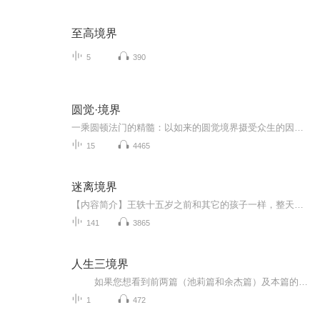
至高境界
5
390
圆觉·境界
一乘圆顿法门的精髓：以如来的圆觉境界摄受众生的因地初心，即随顺如来觉性，根无大小，皆成佛道。
15
4465
迷离境界
【内容简介】王轶十五岁之前和其它的孩子一样，整天就知道傻玩。变化发生在同街一个男孩的失踪之后......这个男孩有点疯癫，行为举止和普通孩子都不一样。王轶发现这个讨人厌的疯子有个秘密，他总会在小街小巷的黑暗最深处莫名其妙的消失，直到彻底失踪......
141
3865
人生三境界
如果您想看到前两篇（池莉篇和余杰篇）及本篇的文字，可以关注微信公众号：江涵余音。点击“查看历史消息”即可。
1
472