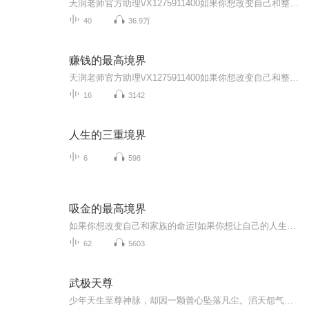
天润老师官方助理\/X1275911400如果你想改变自己和整个家族的命运，如果你想让赚钱变得像呼吸一样简单，如果你想设计出赚钱更快的可行性方案，如果你想借用天润老师的智慧整合天下资源，如果你想让客户相信你、喜欢你，彻底爱上你，从今以后离不开你，对你...
40
36.9万
赚钱的最高境界
天润老师官方助理\/X1275911400如果你想改变自己和整个家族的命运，如果你想让赚钱变得像呼吸一样简单，如果你想设计出赚钱更快的可行性方案，如果你想借用天润老师的智慧整合天下资源，如果你想让客户相信你、喜欢你，彻底爱上你，从今以后离不开你，对你...
16
3142
人生的三重境界
6
598
吸金的最高境界
如果你想改变自己和家族的命运!如果你想让自己的人生华丽转身!如果你想让赚钱变得像呼吸一样简单!如果你想让财富如潮水般向你涌来!一定要好好学习《全球疯狂吸金》-吸金的最高境界！当把这本书看 100遍以上，奇迹将会在你的身上出现!如果你没有看100遍以上...
62
5603
武极天尊
少年天生至尊神脉，却因一颗善心坠落凡尘。滔天怨气激活神魔令，得神界无上霸主传承， 十大太古凶兽真血淬体，于逆境中崛起！以凡人之躯，斗那漫天神佛，问那世间情谊斤两，道理几何？！既然神已无能为力，那就让魔来普度众生！