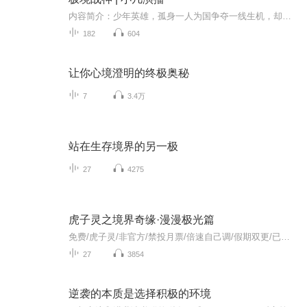
内容简介：少年英雄，孤身一人为国争夺一线生机，却不图名利。 他，受得起万人敬仰！他，称得上国士无双！ 特封号“冥龙！”作者简介：觅卮言主播简介：男播 小凡【购买须知】1、本作品为付费有声书，前36集为免费试听，购买成功后，即可收听，可下载重复...
182
604
让你心境澄明的终极奥秘
7
3.4万
站在生存境界的另一极
27
4275
虎子灵之境界奇缘·漫漫极光篇
免费/虎子灵/非官方/禁投月票/倍速自己调/假期双更/已完结
27
3854
逆袭的本质是选择积极的环境