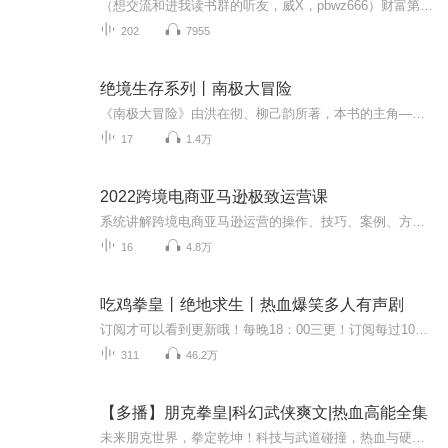
（想交流和进我读书群的听友，威X，pbwz666）财富第五波是什么？未来5-10年的财富风口在哪里?比如说你的月工资收入1W，房租或资产性收入0.8W，你会选择哪一种收入方式呢?收入的四个象限ESBI你了解吗?关于财商思维的解读每天持续分享，欢迎订阅、点赞、评论...
202
7955
绝境生存系列丨南极大冒险
《南极大冒险》由洪在彻、柳己韵所著，本书的主角——毛毛、爸爸、咪咪和姑姑一同参加了南极体验营，为了寻找帝王企鹅的栖息地，他们在南极搭起帐篷，开始极地生活。没想到却在调查南极的地理环境时，因为遇到暴风雪和雪盲而迷失了方向。他们能否在南极酷寒险恶的环境下生存呢？让我们跟着毛毛的探险队，一起进入南极大陆探险吧！...
17
1.4万
2022跨境电商亚马逊极致运营课
系统讲解跨境电商亚马逊运营的操作、技巧、案例、方法等。
16
4.8万
吃鸡拳皇丨绝地求生丨热血爆笑多人有声剧
订阅才可以看到更新哦！每晚18：00三更！订阅每过1000，次日爆更5集，播放量每增加50w，次日爆更5集！ 【内容简介】 “我去！晴儿你没骗我吧？我辛辛苦苦用拳头99杀，你居然告诉我这游戏能捡枪！”晴儿无语的摸着额头，半响才蹦出一句话来：“哥哥，玩吃...
311
46.2万
【多播】朋克拳皇|科幻武侠爽文|热血高能全集
未来朋克世界，拳定乾坤！科技与武道碰撞，热血与硬核齐燃。《朋克拳皇》一瑝 原著超长篇科幻武侠爽文，节奏炸裂、打斗高能、越往后越上头。全集持续更新中，订阅+点赞+评论，追更不迷路！内容简介：未来世界，国产单机游戏被玩家嗤之以鼻。一次偶然尝试...