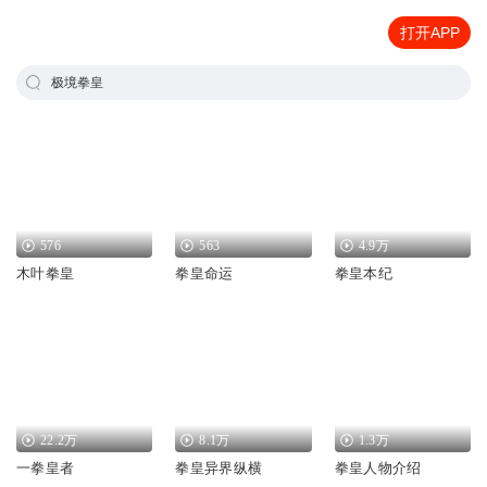
打开APP
极境拳皇
576
563
4.9万
木叶拳皇
拳皇命运
拳皇本纪
22.2万
8.1万
1.3万
一拳皇者
拳皇异界纵横
拳皇人物介绍