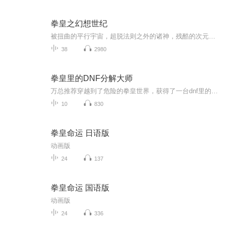
拳皇之幻想世纪
被扭曲的平行宇宙，超脱法则之外的诸神，残酷的次元战场，一个热爱拳皇的少年莫名其妙的穿越进了拳皇世界，然而事情并没有表面上那么简单，无形中的神秘力量完全扭曲了原本熟知的拳皇历史，不可预知的事件正在慢慢的改变着这个世界，幕后的黑手究竟是谁？世界的命运就最终又会何去何从？一场跨越了时间与空间的奇幻冒险之旅就此开始。
38
2980
拳皇里的DNF分解大师
万总推荐穿越到了危险的拳皇世界，获得了一台dnf里的分解机从此陆衍拥有了通过分解物品就能增强实力的能力。超必杀，异能，属性点，他都可以获得。只是让陆衍有些纠结的是。为什么那些能分解的东西全是别人身上的衣服啊！......此书又名拳皇里的爆衣狂魔.....
10
830
拳皇命运 日语版
动画版
24
137
拳皇命运 国语版
动画版
24
336