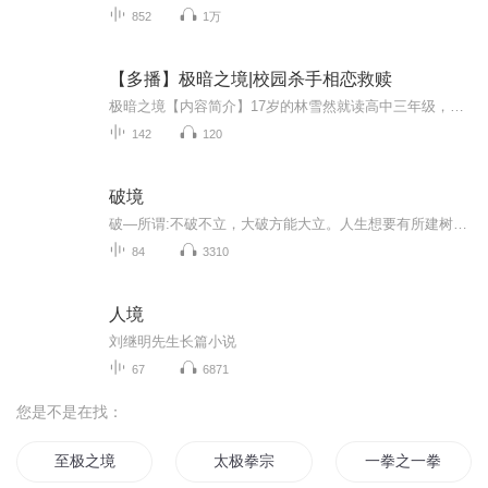
852
1万
【多播】极暗之境|校园杀手相恋救赎
极暗之境【内容简介】17岁的林雪然就读高中三年级，其实她是有名杀手组织Ice的顶级杀手Ein。很快成为了杀手的top级别black-angle。新进组织的少年杀手Zwei，给她当助手。两人爱意与身份的相互纠缠。【本书作者】寒零 【制作天团】录音团队 旁边：大知闲闲...
142
120
破境
破—所谓:不破不立，大破方能大立。人生想要有所建树，必破字当先。
84
3310
人境
刘继明先生长篇小说
67
6871
您是不是在找：
至极之境
太极拳宗
一拳之一拳超人