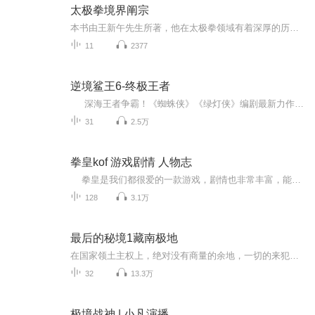
太极拳境界阐宗
本书由王新午先生所著，他在太极拳领域有着深厚的历史背景和传承。王新午早在民国二十八年（1939年）就著有《太极拳阐宗》一书，新中国成立后又写成《太极拳法实践》一书，对太极拳的理论和实战都有着重要的总结和论述。本书不仅详细阐述了太极拳的理论基...
11
2377
逆境鲨王6-终极王者
深海王者争霸！《蜘蛛侠》《绿灯侠》编剧最新力作！ 很久很久以前，大海中出现了第一条鲨鱼，他的名字叫泰若，泰若预言：一股强大的邪恶力量将会威胁七海里的鲨鱼和其他所有生命，一场浩大的海洋争霸即将开始。 吃货鲨鱼格雷横空出世，神秘的传奇斗鱼，古老的史前洞穴，巨大的鲨鱼骸骨，无一不隐秘的暗示着他非同寻常的身世。他破解巨齿之迷，历经暹罗斗鱼的魔鬼训练，逃出幼鲨军团的连环陷阱，对抗忍者鲨鱼和黑暗魔法，在冰与火的毁灭之战中，开启了深海王者的征途......... ...
31
2.5万
拳皇kof 游戏剧情 人物志
拳皇是我们都很爱的一款游戏，剧情也非常丰富，能为大家稍微梳理一下拳皇的剧情，我已经很荣幸了，能稍微回忆起一点对拳皇的回忆，我也很满足了。
128
3.1万
最后的秘境1藏南极地
在国家领土主权上，绝对没有商量的余地，一切的来犯之徒，皆我之敌！【内容简介】由于上高中的女儿在学习上自信不足，遇到了困境。退伍军人、户外探险家萧问天经过开导和教育，决定带上女儿到西藏的墨脱徒步旅行。 徒步途中意外遇上了大地震，在前、后都无...
32
13.3万
极境战神 | 小凡演播