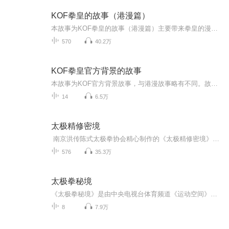
KOF拳皇的故事（港漫篇）
本故事为KOF拳皇的故事（港漫篇）主要带来拳皇的漫画故事（港漫为主）。故事从拳皇94至拳皇13，涵盖了卢卡尔篇、大蛇篇、音巢篇和遥彼篇（目前未完结持续更新中）注！！！我在故事中把草薙京读成草稚京，是因为小时候周围的同学都叫他草稚京，或者大蛇稚，...
570
40.2万
KOF拳皇官方背景的故事
本故事为KOF官方背景故事，与港漫故事略有不同。故事从拳皇94开始，涵盖了卢卡尔篇、大蛇篇、音巢篇和遥彼篇BGM音乐等。
14
6.5万
太极精修密境
南京洪传陈式太极拳协会精心制作的《太极精修密境》节目，由洪传陈式太极拳第三代传人，美国哈佛大学访问学者、南京大学生物学博士、南京大学医学院副教授薛斌先生，结合自身多年的太极拳习练、教学经验，以及细胞生物学专业知识，分享在太极拳习练过程...
576
35.3万
太极拳秘境
《太极拳秘境》是由中央电视台体育频道《运动空间》栏目推出的大型纪录片，片中集合里陈式、杨式、武式、吴式、孙式、和式这六大派系的主要代表人的讲解和示范，由浅入深的为您介绍太极拳。
8
7.9万