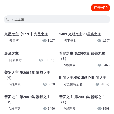
打开APP
跃迁之主
九星之主【1778】九星之主
1463 光明之主VS圣宫之主
云天河
1.1万
天下书盟
1.6万
影流之主
普罗之主 第2093集 嚣都之主
（3）
阿衰官方
100.7万
V维声素
3468
普罗之主 第2094集 嚣都之主
（4）
时间之主模式 聪明的时间之主
V维声素
3528
小刘懒得起名
20.6万
普罗之主 第2092集 嚣都之主
普罗之主 第2091集 嚣都之主
（2）
（1）
V维声素
3456
V维声素
3508