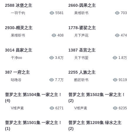
2588 冰堡之主
2660-因果之主
一羽千钧
5581
果维听书
703
2930-精灵之主
1778-婆娑之主
果维听书
408
月下声花
474
3014 昌家之主
1387 圣宫之主
干净oo
3.6万
天下书盟
1.8万
387 一府之主
2255 人族之主
咕噜谷
7.7万
酷匠听书
9119
普罗之主 第1504集 一家之主！
普罗之主 第1502集 一家之主！
(4)
(2)
V维声素
6271
V维声素
6235
普罗之主 第1501集 一家之主！
普罗之主 第1209集 绿水之主
(1)
(2)