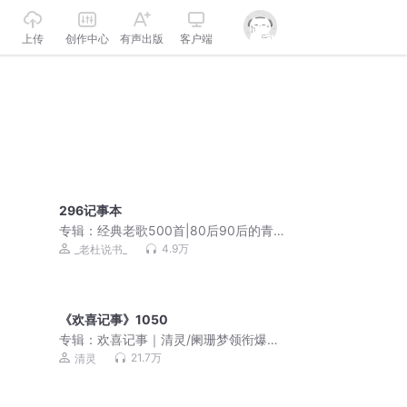
上传
创作中心
有声出版
客户端
296记事本
专辑：
经典老歌500首|80后90后的青春
回忆
4.9万
_老杜说书_
《欢喜记事》1050
专辑：
欢喜记事｜清灵/阑珊梦领衔爆笑
多人有声剧
21.7万
清灵