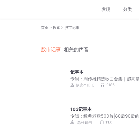
发现
分类
>
>
首页
搜索
股市记事
股市记事
相关的声音
记事本
专辑：
周传雄精选歌曲合集｜超高
质｜最好听的必备歌单
2185
伊这个叩叩
103记事本
专辑：
经典老歌500首|80后90后
回忆
11万
_老杜说书_