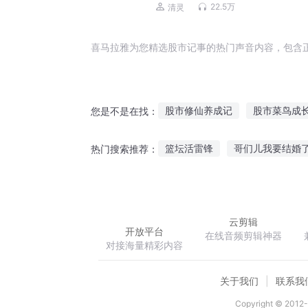
多人有声剧
22.5万
清灵
喜马拉雅为您精选股市记事的热门声音内容，包含
股市修仙养成记
股市菜鸟成
您是不是在找：
至尊股神
股神成长日记
篮坛活雷锋
哥们儿我要结婚
热门搜索推荐：
少年股帝
股市英雄
股神
温柔反光史诗
病毒起源
云剪辑
开放平台
在线音频剪辑神器
对接海量精彩内容
关于我们
联系我
Copyright © 2012-