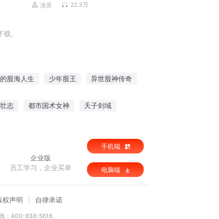
多人有声剧
22.3万
清灵
下载。
的股海人生
少年股王
异世股神传奇
记
少年股神
重生从股市开始
壮志
都市国术女神
天子剑域
养
手机端
企业版
员工学习，企业买单
电脑端
版权声明
自律承诺
：400-838-5616