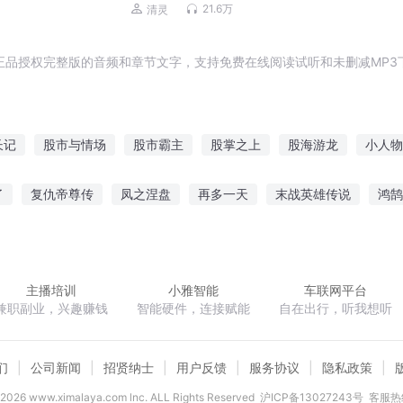
多人有声剧
21.6万
清灵
正品授权完整版的音频和章节文字，支持免费在线阅读试听和未删减MP3
长记
股市与情场
股市霸主
股掌之上
股海游龙
小人物
股市风云路
作弊人生之股市
股市生或死
股市传奇之小散成妖
了
复仇帝尊传
凤之涅盘
再多一天
末战英雄传说
鸿鹄
时代
六年青春我爱过的他
弃天逆少
麟火之荡
霹雳之大夫的自我修
主播培训
小雅智能
车联网平台
兼职副业，兴趣赚钱
智能硬件，连接赋能
自在出行，听我想听
们
公司新闻
招贤纳士
用户反馈
服务协议
隐私政策
2026
www.ximalaya.com lnc. ALL Rights Reserved
沪ICP备13027243号
客服热线