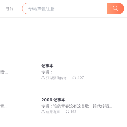
电台
记事本
清音
专辑：
407
江湖酒仙传奇
2006.记事本
的青春
专辑：
谁的青春没有这首歌：跨代传唱
的经典老歌
162
红果有声