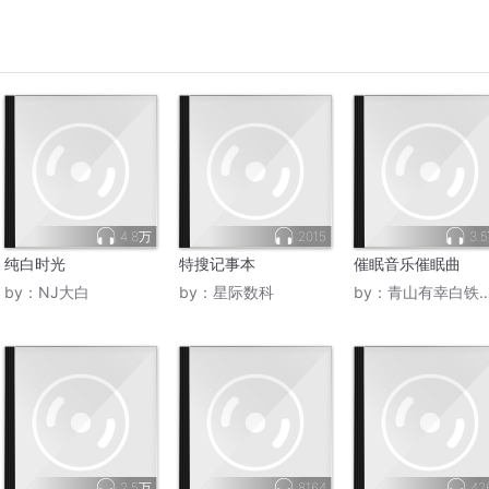
4.8万
2015
3.
纯白时光
特搜记事本
催眠音乐催眠曲
by：
NJ大白
by：
星际数科
by：
青山有幸白铁无辜
2.5万
8164
42