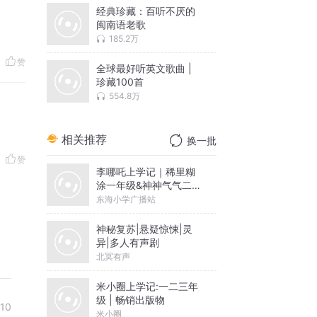
经典珍藏：百听不厌的
闽南语老歌
185.2万
赞
全球最好听英文歌曲 |
珍藏100首
554.8万
相关推荐
换一批
赞
李哪吒上学记｜稀里糊
涂一年级&神神气气二年
级
东海小学广播站
神秘复苏|悬疑惊悚|灵
异|多人有声剧
北冥有声
米小圈上学记:一二三年
级 | 畅销出版物
10
米小圈