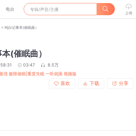
电台
上传
>
版
纯白记事本(催眠曲）
事本(催眠曲）
:58:31
03:47
8.5万
最强 极限催眠|重度失眠 一听就困 视频版
喜欢
下载
分享