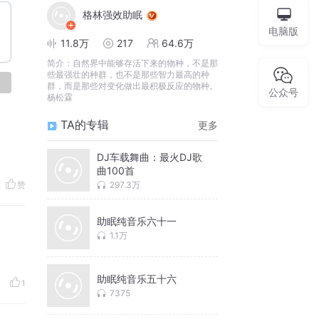
格林强效助眠
电脑版
11.8万
217
64.6万
简介：
自然界中能够存活下来的物种，不是那
些最强壮的种群，也不是那些智力最高的种
论
群，而是那些对变化做出最积极反应的物种。
公众号
杨松霖
TA的专辑
更多
DJ车载舞曲：最火DJ歌
曲100首
297.3万
赞
助眠纯音乐六十一
1.1万
助眠纯音乐五十六
1
7375