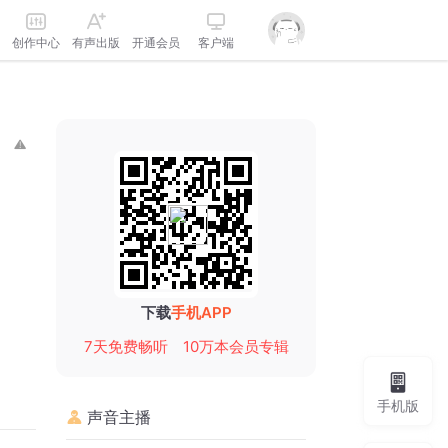
创作中心
有声出版
开通会员
客户端
下载
手机APP
7天免费畅听
10万本会员专辑
手机版
声音主播