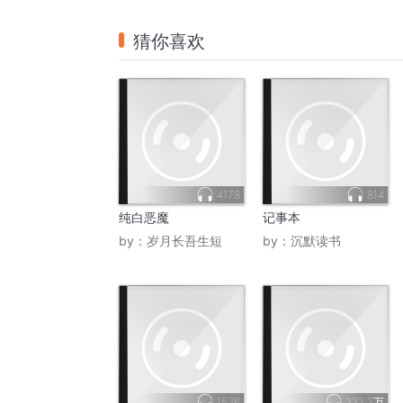
猜你喜欢
4178
814
纯白恶魔
记事本
by：
岁月长吾生短
by：
沉默读书
1536
332.2万