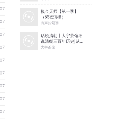
-07
摸金天师【第一季】
（紫襟演播）
-07
有声的紫襟
-07
话说清朝丨大宇茶馆细
说清朝三百年历史|从努
尔哈赤到末代皇帝溥仪|
-07
大宇茶馆
康熙雍正乾隆
-07
-07
-07
-07
-07