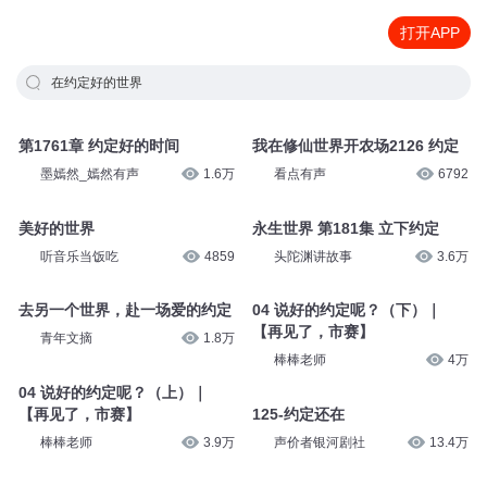
打开APP
在约定好的世界
第1761章 约定好的时间
我在修仙世界开农场2126 约定
墨嫣然_嫣然有声
1.6万
看点有声
6792
美好的世界
永生世界 第181集 立下约定
听音乐当饭吃
4859
头陀渊讲故事
3.6万
去另一个世界，赴一场爱的约定
04 说好的约定呢？（下）｜
【再见了，市赛】
青年文摘
1.8万
棒棒老师
4万
04 说好的约定呢？（上）｜
【再见了，市赛】
125-约定还在
棒棒老师
3.9万
声价者银河剧社
13.4万