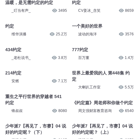
温暖，是无需约定的约定
约定
_叮当有声_
3495
CV姜冰_含笑
8659
约定
一个美好的世界
维华演播
25.2万
波动的海洋
3576
434约定
777约定
_老杜说书_
3.8万
百万董
1.4万
214约定
世界上最爱我的人 第448集 约
定
安燃
7.1万
大喇叭工作室
5.5万
重生之平行世界的穿越者 541
约定
《约定篇》周老师和你做个约定
锋叔叔
8080
周文强财富教育咨询
6540
少年派7【再见了，市赛】04 说
少年派7【再见了，市赛】04 说
好的约定呢？（下）
好的约定呢？（上）