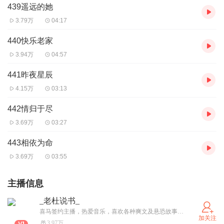
439遥远的她
3.79万
04:17
440快乐老家
3.94万
04:57
441昨夜星辰
4.15万
03:13
442情归于尽
3.69万
03:27
443相依为命
3.69万
03:55
主播信息
_老杜说书_
喜马签约主播，热爱音乐，喜欢各种爽文及悬恐故事，欢迎大家来听哦！
加关注
3.97万