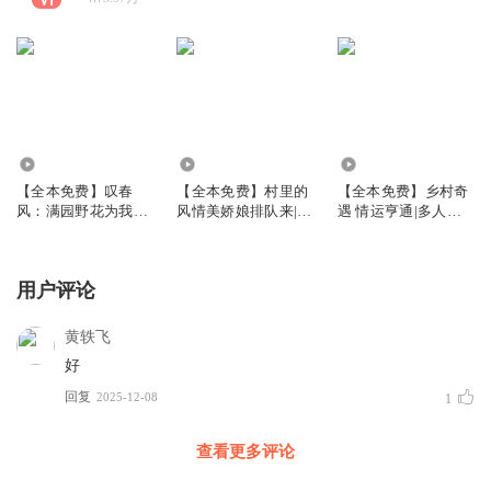
5.75万
5.83万
3.63万
【全本免费】叹春
【全本免费】村里的
【全本免费】乡村奇
风：满园野花为我开|
风情美娇娘排队来|傻
遇 情运亨通|多人有
多女主爽文
子神医|风流
声精品
用户评论
黄轶飞
好
回复
2025-12-08
1
查看更多评论