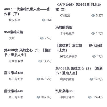
《天下枭雄》第0952集 河北枭
460：一代枭雄乱世人生——张
雄（2）
作霖（下）
CV云浅
5.2万
坟头长草
564
枭雄的陨落
950枭雄末路
木子话故事
1.5万
大斌
2.5万
【枭雄卷】袁世凯——绝代枭雄
第4088集 枭雄之心（1）【搜新
（上集）
书：重启人生】
滕老总讲故事
39万
有声的紫襟
14.2万
第4089集 枭雄之心（2）【搜新
乱世枭雄185
书：重启人生】
单田芳评书
873.2万
有声的紫襟
14.2万
乱世枭雄445
乱世枭雄350
单田芳评书
367.3万
单田芳评书
624.4万