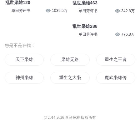
乱世枭雄120
乱世枭雄463
单田芳评书
1039.5万
单田芳评书
342.8万
乱世枭雄288
单田芳评书
776.8万
您是不是在找：
天下枭雄
枭雄无路
重生之王者枭雄
神州枭雄
重生之大枭雄
魔武枭雄传
枭雄元年
枭雄小时代
战世枭雄
新天枭雄
大帝枭雄
末日大枭雄
© 2014-
2026
喜马拉雅 版权所有
重生之我本枭雄
重生之一世枭雄
白道枭雄