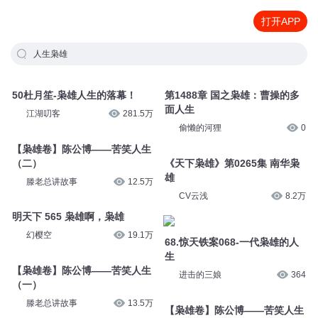
打开APP
人生枭雄
50杜月笙-枭雄人生的落幕！
第1488章 国之枭雄：曹操的多
面人生
江湖叨客
281.5万
偷懒的河狸
0
【枭雄卷】陈公博——苦笑人生
（二）
《天下枭雄》第0265集 南华枭
雄
滕老总讲故事
12.5万
CV云浅
8.2万
明天下 565 枭雄啊，枭雄
幻樱空
19.1万
68.惊天铁案068-一代枭雄的人
生
【枭雄卷】陈公博——苦笑人生
进击的三娘
364
（一）
滕老总讲故事
13.5万
【枭雄卷】陈公博——苦笑人生