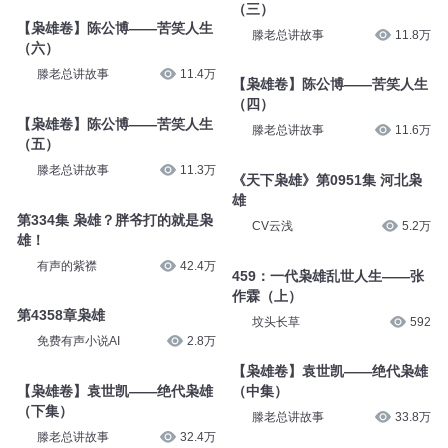
（三）
【枭雄卷】陈公博——苦笑人生
滕老总讲故事
11.8万
（六）
滕老总讲故事
11.4万
【枭雄卷】陈公博——苦笑人生
（四）
【枭雄卷】陈公博——苦笑人生
滕老总讲故事
11.6万
（五）
滕老总讲故事
11.3万
《天下枭雄》第0951集 河北枭
雄
第334集 枭雄？胖爷打的就是枭
CV云浅
5.2万
雄！
有声的紫襟
42.4万
459：一代枭雄乱世人生——张
作霖（上）
第4358章枭雄
坟头长草
592
免费有声小说AI
2.8万
【枭雄卷】袁世凯——绝代枭雄
【枭雄卷】袁世凯——绝代枭雄
（中集）
（下集）
滕老总讲故事
33.8万
滕老总讲故事
32.4万