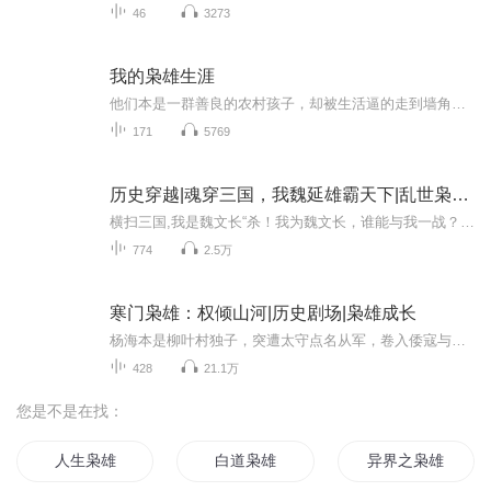
46
3273
我的枭雄生涯
他们本是一群善良的农村孩子，却被生活逼的走到墙角，不得不奋起反抗，那一天，是他们崛起的生涯。
171
5769
历史穿越|魂穿三国，我魏延雄霸天下|乱世枭雄|争霸
横扫三国,我是魏文长“杀！我为魏文长，谁能与我一战？”魂穿三国，这一世我就是魏文长，战场杀敌，情场纵意，当为不负这一生。 “你是曹阿瞒，听说你喜欢别人的老婆？” “来人 ，把他脱去宰了。” “你是大乔？的确很漂亮。” “来人，把她送进我帐里。...
774
2.5万
寒门枭雄：权倾山河|历史剧场|枭雄成长
杨海本是柳叶村独子，突遭太守点名从军，卷入倭寇与朝堂的暗战。当祥云楼命案、太湖伏击、天玑宫密道逐一揭开，他才惊觉自己竟是某位皇子的棋子。而那个总在梦中出现的女子——既是教坊司乐伎，又是侯府弃妇——手持半枚玉珏，道出他身世与长平侯寿命的秘...
428
21.1万
您是不是在找：
人生枭雄
白道枭雄
异界之枭雄传说