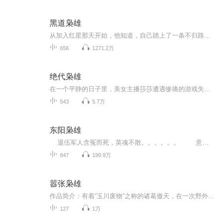
黑道枭雄
从加入红星那天开始，他知道，自己踏上了一条不归路。有勾心斗角、有兄弟情义、有儿女情长、有义气、有背叛，《网游之梦幻传奇世界》作者横行霸道以人品担保，绝对是一本好书！没有yy，只有种马！友情提示：千万不要模仿书中主角。另外：横行霸道出品，绝...
656
1271.2万
绝代枭雄
在一个平静的日子里，美女主播莎莎遭遇惨痛的游戏失利，但就在她快要崩溃的时候，男神瑞文却从天而降，帮助她逆转局势。他不惧对手的威胁，反而在场上展现出惊人的操作，使得观众们为之疯狂。然而，胜利的背后却隐藏着深层次的因果。与此同时，一个叫洛尘...
543
5.7万
东阳枭雄
退伍军人含冤而死，英魂不散。。。。。。 意外回到一个陌生的历史时空中去，成为东阳府林家刚考中举人、性格懦弱、有些给人看不起的旁支子弟。 还没来得及去实现整日无事生非、溜狗养鸟、调戏年轻妇女的举人老爷梦想，就因迷恋祸国倾城的江宁名妓苏湄给卷入一场由当今名士、地方豪强、朝中权宦、割据枭雄、东海凶盗等诸多势力参与的争夺逐色的旋涡中去。
847
199.9万
嚣张枭雄
作品简介：有着“玉川废物”之称的诸葛傲天，在一次野外郊游中被推下山崖，获得了一副奇异的血色面具。之后，重返校园的诸葛傲天，牛x哄哄的收服了校花，摆平一切恶势力，一步步登上了玉川外院巅峰，黑道枭雄，古武世界，这里的一切由我诸葛傲天掌控。作者...
127
1万