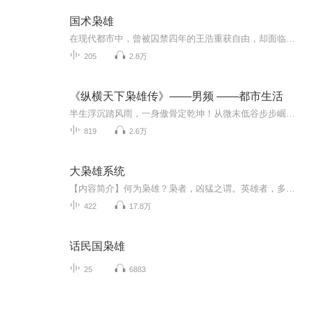
国术枭雄
在现代都市中，曾被囚禁四年的王浩重获自由，却面临亲密爱人水蓝的新生活和冰冷的背叛。冷酷的现实击碎了他的希望，曾经的青涩转瞬成伤痛。为了复仇，他与发小皮三和柱子重返江湖，却意外卷入混乱的黑道世界。在与黑恶势力的斗智斗勇中，王浩不仅要找回失...
205
2.8万
《纵横天下枭雄传》——男频 ——都市生活
半生浮沉踏风雨，一身傲骨定乾坤！从微末低谷步步崛起，于乱世风云之中运筹帷幄，闯险境、聚豪杰、掌权势、定格局。一路杀伐决断，尽显枭雄气魄，历经人情冷暖，看透世间权谋纷争。波澜壮阔的热血征程，跌宕起伏的快意人生，道尽江湖恩怨与世间百态，书写...
819
2.6万
大枭雄系统
【内容简介】何为枭雄？枭者，凶猛之谓。英雄者，多类于圣贤。枭雄者，多类于无情。前生庸碌，今世不甘平凡，且看皇甫旭在大枭雄系统的帮助下成为真正的枭雄，建立无上霸业，成就武道巅峰。【作者/主播简介】作者：紫衣居士，网络小说作家。主播：神齐【购...
422
17.8万
话民国枭雄
25
6883