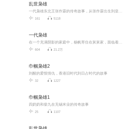
乱世枭雄
一代枭雄东北王张作霖的传奇故事，从张作霖出生到皇姑屯惨案，致敬泰斗评书家单田芳先生。
161
5118
一代枭雄
在一个充满阴影的家庭中，杨帆寄住在舅舅家，面临着舅妈的压迫与表妹的欺辱，生活宛如一场苦役。舅妈原本的温柔已被背后的阴冷取代，她和赵芸的刁难让杨帆鲜有喘息之机。然而，杨帆并非毫无反击之力，他无意间发现舅妈与权势滔天的王院长的秘密，决心利用...
604
21.2万
巾帼枭雄2
刘醒的爱恨情仇，香港旧时代到日占时代的故事
32
1227
巾帼枭雄1
四奶奶和柴九在无锡米业的传奇故事
25
1107
乱世枭雄