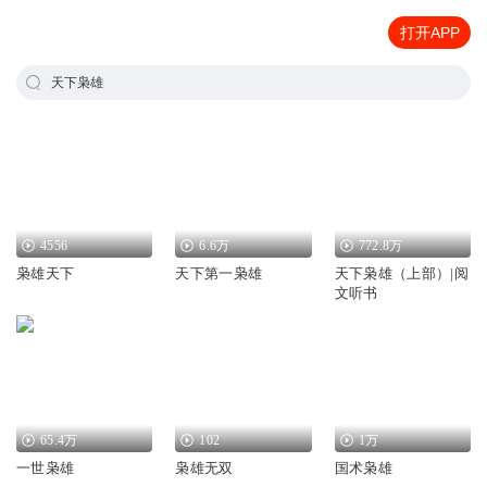
打开APP
天下枭雄
4556
6.6万
772.8万
枭雄天下
天下第一枭雄
天下枭雄（上部）|阅
文听书
65.4万
102
1万
一世枭雄
枭雄无双
国术枭雄