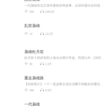
一代枭雄东北王张作霖的传奇故事，从张作霖出生到皇姑屯惨案，致敬泰斗评书家单田芳先生。
358
105.9万
乱世枭雄
14
12.2万
枭雄杜月笙
杜月笙十四岁初到上海当水果行学徒。民国七年（1918年），进入青帮上海头目黄金荣家里做杂务，讨得黄金荣老婆林桂生的赏识，此后黄金荣开始将部分生意交给其经营。
94
1.3万
重走枭雄路
【内容简介】一个一直远离主流生活圈子的船长的重生，一个枭雄的再次成长。霸气的人生不需要遗憾，辉煌的人生不需要解释。【作者/主播简介】作者：摇摇-欲坠，网络小说作家，代表作《重生欧美当大师》《重走枭雄路》。主播：栩声。【购买须知】1、部分集数...
480
5.9万
一代枭雄