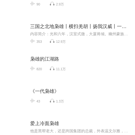
90
2.9万
三国之北地枭雄丨横扫羌胡丨扬我汉威丨一统天下
内容简介：光和六年，汉室式微，大厦将倾。幽州豪族嫡长子祖昭，凭借超前的学识和意识，以图趁着天下大乱的机会建一番丰功伟业。在黄巾之乱中成长、于讨伐董卓之际积蓄实力，由北而南，厚积薄发，以强悍的兵锋九合诸侯、一匡天下。
353
12.9万
枭雄的江湖路
820
11.1万
《一代枭雄》
43
1.3万
爱上冷面枭雄
他是黑帮老大，还是跨国集团的总裁，外表温文尔雅，实则腹黑冷酷。 她是富家千金却是私生女，其貌不扬，却恋上美貌姐姐的未婚夫。 他的订婚宴成了埋葬父母盛宴，也造成了他双腿残疾，当所有的线索都指向她的父亲时，狠心的父亲却把她以千万嫁妆许给了他。 ...