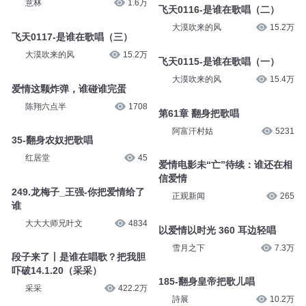
意林
1.6万
飞天0116-是谁在歌唱（二）
大漠吹来的风
15.2万
飞天0117-是谁在歌唱（三）
大漠吹来的风
15.2万
飞天0115-是谁在歌唱（一）
大漠吹来的风
15.4万
爱情这颗炸弹，谁碰谁完蛋
陈翔六点半
1708
第61章 翻身把歌唱
阿富汗村姑
5231
35-翻身农奴把歌唱
红居堂
45
爱情电影未“亡”待续：谁还在相
信爱情
249.龙梅子_王强-你把爱情给了
正观新闻
265
谁
大大大师兄叶文
4834
以爱情以时光 360 耳边轻唱
雪月之下
7.3万
段子来了丨是谁在唱歌？把我胆
吓破14.1.20（采采）
185-翻身皇帝把歌儿唱
采采
422.2万
詩展
10.2万