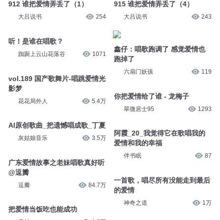
912 谁把爱情弄丢了（1）
915 谁把爱情弄丢了（4）
大吕说书
254
大吕说书
243
听！是谁在唱歌？
鑫仔：唱歌跑调了 感觉爱情也
踟蹰上云山花落谷
1071
跑掉了
六扇门妖孩
119
vol.189 国产歌舞片-唱跳爱情光
影梦
你把爱情给了谁 - 龙梅子
花花局外人
5.4万
翠微居士95
1293
AI原创歌曲_把遗憾唱成歌_丁夏
阿霞_20_我觉得它在歌唱我的
灰姑娘音乐
3.5万
爱情和我的幸福
伴书眠
87
广东爱情故事之老妹唱歌真好听
@逗瓣
一首歌，唱尽所有没能走到最后
逗瓣
84.7万
的爱情
神奇之道
1万
把爱情当饭吃也能成功