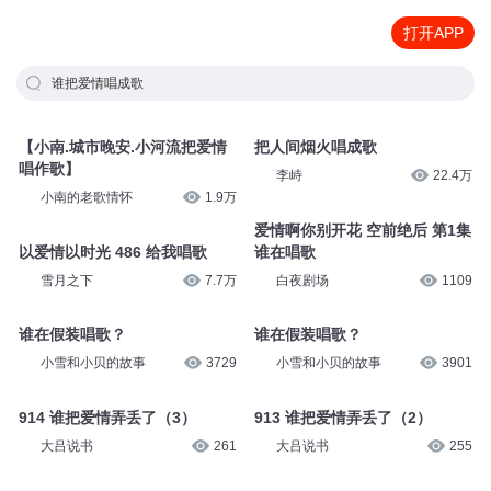
打开APP
谁把爱情唱成歌
【小南.城市晚安.小河流把爱情
把人间烟火唱成歌
唱作歌】
李峙
22.4万
小南的老歌情怀
1.9万
爱情啊你别开花 空前绝后 第1集
以爱情以时光 486 给我唱歌
谁在唱歌
雪月之下
7.7万
白夜剧场
1109
谁在假装唱歌？
谁在假装唱歌？
小雪和小贝的故事
3729
小雪和小贝的故事
3901
914 谁把爱情弄丢了（3）
913 谁把爱情弄丢了（2）
大吕说书
261
大吕说书
255