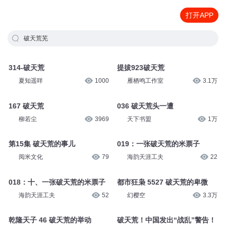
打开APP
破天荒芜
314-破天荒
提拔923破天荒
夏知遥咩
1000
雁栖鸣工作室
3.1万
167 破天荒
036 破天荒头一遭
柳若尘
3969
天下书盟
1万
第15集 破天荒的事儿
019：一张破天荒的米票子
阅米文化
79
海韵天涯工夫
22
018：十、一张破天荒的米票子
都市狂枭 5527 破天荒的卑微
海韵天涯工夫
52
幻樱空
3.3万
乾隆天子 46 破天荒的举动
破天荒！中国发出“战乱”警告！