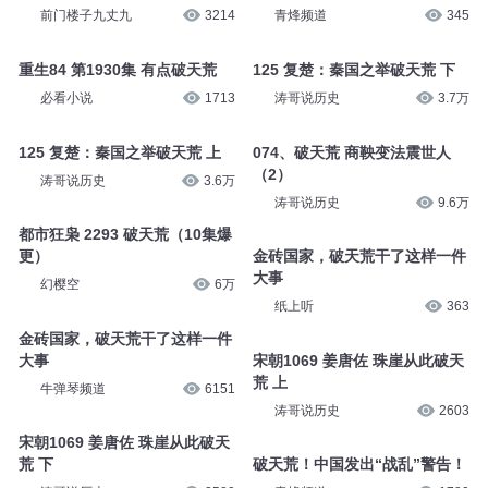
前门楼子九丈九
3214
青烽频道
345
重生84 第1930集 有点破天荒
125 复楚：秦国之举破天荒 下
必看小说
1713
涛哥说历史
3.7万
125 复楚：秦国之举破天荒 上
074、破天荒 商鞅变法震世人
（2）
涛哥说历史
3.6万
涛哥说历史
9.6万
都市狂枭 2293 破天荒（10集爆
更）
金砖国家，破天荒干了这样一件
大事
幻樱空
6万
纸上听
363
金砖国家，破天荒干了这样一件
大事
宋朝1069 姜唐佐 珠崖从此破天
荒 上
牛弹琴频道
6151
涛哥说历史
2603
宋朝1069 姜唐佐 珠崖从此破天
荒 下
破天荒！中国发出“战乱”警告！