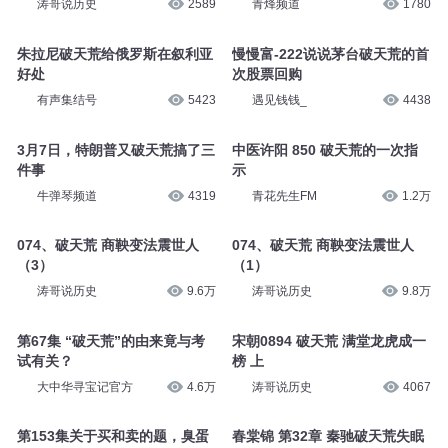
涛哥说历史
2589
青烽频道
1780
朱拉尼破天荒给俄罗斯在叙利亚
慢慢富-222说说茅台破天荒的首
好处
次股票回购
有声集结号
5423
遇见钱钱_
4438
3月7日，特朗普又破天荒搞了三
中医许阳 850 破天荒的一次指
件事
示
牛弹琴频道
4319
青花先生FM
1.2万
074、破天荒 商鞅变法震世人
074、破天荒 商鞅变法震世人
（3）
（1）
涛哥说历史
9.6万
涛哥说历史
9.8万
第67集 “破天荒”的由来竟与考
宋朝0894 破天荒 满堂龙虎成一
试有关？
榜 上
大中华寻宝记官方
4.6万
涛哥说历史
4067
第153集关于买和卖的题，臭蛋
春棠锦 第32章 秦驰破天荒失眠