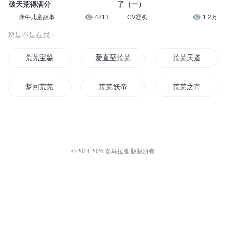
破天荒得满分
了（一）
咿牛儿童故事
4813
CV凝炙
1.2万
您是不是在找：
荒芜宝鉴
爱直至荒芜
荒芜天道
梦回荒芜
荒芜妖帝
荒芜之帝
神之荒芜
星芜尘荒
那一城荒芜
还我一世界的荒芜
荒芜魔神
剑舞荒芜
© 2014-
2026
喜马拉雅 版权所有
天芜九荒
再回首已荒芜
芜荒之下
荒芜之地
人间荒芜
千纪荒芜