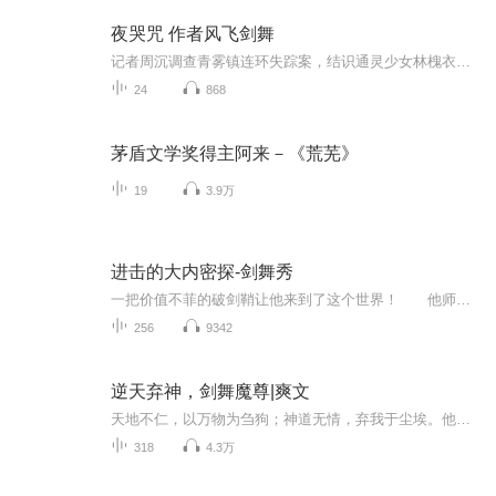
夜哭咒 作者风飞剑舞
记者周沉调查青雾镇连环失踪案，结识通灵少女林槐衣。她以折损寿命为代价，能听见亡者的哭声。两人发现镇民在医生陈守仁操控下，进行活人祭祀唤醒“夜哭娘”。当林槐衣成为最后一个祭品，周沉被迫继承她的通灵能力，却发现自己早已是诅咒的一环……
24
868
茅盾文学奖得主阿来－《荒芜》
19
3.9万
进击的大内密探-剑舞秀
一把价值不菲的破剑鞘让他来到了这个世界！ 他师从零零发却是个耍贱的人！ 他有个坐轮椅的红颜知己，可这残疾人非要当什么四大名捕！ 他收个号称独孤求败的弟子，可这丫好好的天外飞仙不练偏要玩什么飞剑！ 他喜欢撬长眉的墙角，如果李英琼不...
256
9342
逆天弃神，剑舞魔尊|爽文
天地不仁，以万物为刍狗；神道无情，弃我于尘埃。他，本是逆天之人，却屡遭神弃，轮回几世，却始终不改心中赤诚。这一世，他执剑而起，踏上异行之途，以绝世之姿独领风骚。万相红尘，皆为他舞台；无尽劫难，皆为他磨砺。他要以手中之剑，斩破虚妄神道，踏...
318
4.3万