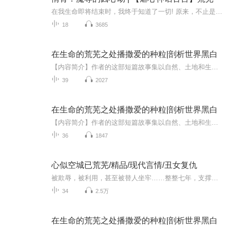
在我生命即将结束时，我终于知道了一切! 原来，不止是在六界对他的钟情，就在荒芜大陆的一切，甚至连我的出生，都只是他的阴谋算计! “哈哈哈哈！”我仰天大笑！笑我的卑微，笑我的愚蠢！此生我并不后悔爱上他，但是如果可以重来，我再也不想遇到他！ 这是一部仙、灵、妖、魔之间的虐恋大戏，画面唯美！内容有温情有泪水！前面铺垫，后面精彩！文字版发表于起点小说网！欢迎订阅！感谢支持！
18
3685
在生命的荒芜之处播撒爱的种粒|剖析世界黑白
【内容简介】作者的这部短篇故事集以自然、土地和生活为创作的源泉，融入母爱、父爱、故事、启迪、感悟的元素。在土地中探寻哲理境界，在自然中品味生活意境，在爱中感受生命真谛。与此同时主题还包括孩子与童年。当孩子遭遇心灵的伤逝，当童年面临生活的幽暗，孩子虽然也会哭泣，也会恐惧，但是在童真心灵里所蕴藏的能量则是无法测度的。这种力量是柔弱的、声音也是微弱的，却可以给心灵带来真正意义上的更新与蜕变。而且故事还以揭露社会现实、剖析世界黑白。 现实社会的黑暗与不公，压迫着来自最底层百姓的生命权益。是沉默还是呐喊，是反抗还是顺服？这一群最平凡的普通人，用深刻的成长与觉醒完成了对自我救赎，也完成了自我和这个世界的关系的融合与对弈。【作者简介】王飞
39
2027
在生命的荒芜之处播撒爱的种粒|剖析世界黑白
【内容简介】作者的这部短篇故事集以自然、土地和生活为创作的源泉，融入母爱、父爱、故事、启迪、感悟的元素。在土地中探寻哲理境界，在自然中品味生活意境，在爱中感受生命真谛。与此同时主题还包括孩子与童年。当孩子遭遇心灵的伤逝，当童年面临生活的幽暗，孩子虽然也会哭泣，也会恐惧，但是在童真心灵里所蕴藏的能量则是无法测度的。这种力量是柔弱的、声音也是微弱的，却可以给心灵带来真正意义上的更新与蜕变。而且故事还以揭露社会现实、剖析世界黑白。 现实社会的黑暗与不公，压迫着来自最底层百姓的生命权益。是沉默还是呐喊，是反抗还是顺服？这一群最平凡的普通人，用深刻的成长与觉醒完成了对自我救赎，也完成了自我和这个世界的关系的融合与对弈。【作者简介】王飞
36
1847
心似空城已荒芜/精品/现代言情/丑女复仇
被欺辱，被利用，甚至被替人坐牢……整整七年，支撑她活下去的理由就是报仇！为此，就算出卖了自己的一颗肾也在所不惜……她以为她的感情已经葬送在那牢笼之内，不会再有人进入她的心……
34
2.5万
在生命的荒芜之处播撒爱的种粒|剖析世界黑白