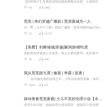
【内容简介】作者的这部短篇故事集以自然、土地和生活为创作的源泉，融入母爱、父爱、故事、启迪、感悟的元素。在土地中探寻哲理境界，在自然中品味生活意境，在爱中感受生命真谛。与此同时主题还包括孩子与童年。当孩子遭遇心灵的伤逝，当童年面临生活的...
43
1892
荒芜 | 奇幻穿越广播剧 | 荒漠孤城为一人
全一季（上中下三集）精品广播剧，蓝色清晨MagicHouse原创出品。周更一集，欢迎收听！
12
19.1万
【免费】剑舞倾城|穿越|脑洞|扮猪吃虎
虎妖唐舒穿成假公主送亲，真公主柔弱爱哭。送亲途中黑山老妖派人劫亲，唐舒被抓。她曾是游戏宅，如今面对危机，是装柔弱还是反击？一场奇幻冒险展开。
93
448
我从荒芜踏九霄 | 修真 | 争霸 | 逆袭 |
在浩瀚无垠的仙域之中，少年自幼身怀异象，体内潜藏着古老的震天之力。他出生在一个被遗忘的荒芜小界，自幼便展现出与众不同的天赋。一次意外中，他获得了一枚古老的玉简，其中记载着震天帝的传承与修炼之法。从此，他踏上了一条逆天改命的道...
1044
6万
躁动青春荒芜家庭| 少儿不宜的伦理小说【水泥花园】
杰克今年14岁，姐姐朱莉大杰克两岁，妹妹苏小杰克两岁，弟弟汤姆的年龄无法确知，刚刚上小学，应该有五六岁左右。杰克的家是一幢挺大的房子，还有个不小的地窖，可周围原来的房子基本上都拆光了，成为一片荒野。父亲犯心脏病前曾颇有雄心地规划了家里的小...