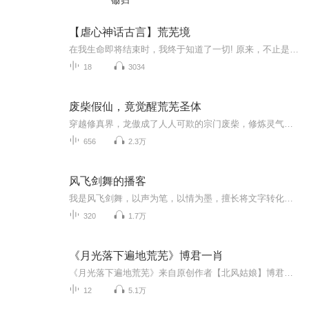
锄归
【虐心神话古言】荒芜境
在我生命即将结束时，我终于知道了一切! 原来，不止是在六界对他的钟情，就在荒芜大陆的一切，甚至连我的出生，都只是他的阴谋算计! “哈哈哈哈！”我仰天大笑！笑我的卑微，笑我的愚蠢！此生我并不后悔爱上他，但是如果可以重来，我再也不想遇到他！ 这是一部仙、灵、妖、魔之间的虐恋大戏，画面唯美！内容有温情有泪水！前面铺垫，后面精彩！感谢支持！
18
3034
废柴假仙，竟觉醒荒芜圣体
穿越修真界，龙傲成了人人可欺的宗门废柴，修炼灵气外泄，炼丹必炸炉，画符必反噬，连最基础的火球术都练不成，被耻笑修的是假仙，受尽冷眼排挤。可无人知晓，他身负逆天圣体，修炼之路看似离谱，实则暗藏天道玄机。 旁人苦修百年筑基，他漏气修炼三日突...
656
2.3万
风飞剑舞的播客
我是风飞剑舞，以声为笔，以情为墨，擅长将文字转化为扣人心弦的听觉盛宴，点个关注，一起在跌宕起伏的情节中感受有声世界的魅力 。
320
1.7万
《月光落下遍地荒芜》博君一肖
《月光落下遍地荒芜》来自原创作者【北风姑娘】博君一肖同人文，更新时间不定，依然是【博君一肖的声音小窝】的主播，我依然是狗崽崽很乖呀！感谢大家的收听！
12
5.1万