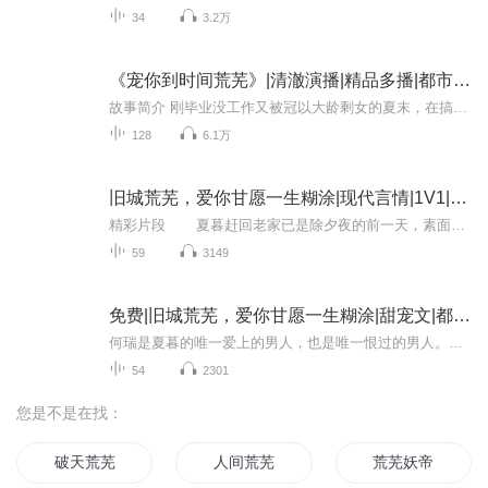
34
3.2万
《宠你到时间荒芜》|清澈演播|精品多播|都市喜剧言情|解压
故事简介 刚毕业没工作又被冠以大龄剩女的夏末，在搞砸了相亲后被老妈赶出来，于是她不得不硬着头皮面试，却不想面试公司总裁是第一次相亲的极品男人，撒泼，卖萌之下好不容易进了公司，却也被逼和大总裁签订契约关系。人前他们是情侣关系，人后，各忙各的...
128
6.1万
旧城荒芜，爱你甘愿一生糊涂|现代言情|1V1|婚恋|虐恋
精彩片段 夏暮赶回老家已是除夕夜的前一天，素面朝天的拖着行李箱赶到家后，就躺回房间内饭都没要睡到了第二天。 一大早夏妈正在热火朝天的准备的除夕的年饭，夏爸跑外面要把今年的债要回来，好过一个好年，夏暮的弟弟夏霁也不知道...
59
3149
免费|旧城荒芜，爱你甘愿一生糊涂|甜宠文|都市言情|不虐
何瑞是夏暮的唯一爱上的男人，也是唯一恨过的男人。夏暮是何瑞的病，病入膏肓，除了夏暮，无药可医。再次相遇，一人紧追不舍掏心掏肺，一人深陷泥潭甘之如饴。只是，中间横着一条人命的两人，怎样才算是结局……
54
2301
您是不是在找：
破天荒芜
人间荒芜
荒芜妖帝