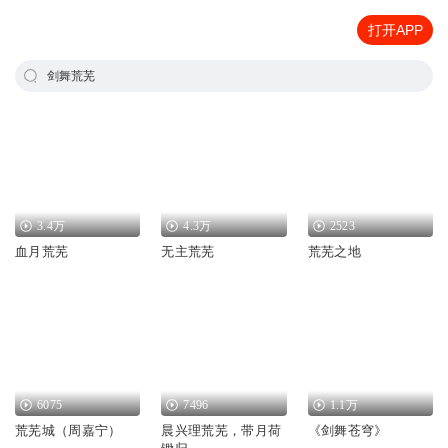
打开APP
剑舞荒芜
3.4万
4.3万
2523
血月荒芜
无主荒芜
荒芜之地
6075
7496
1.1万
荒芜城（周嘉宁）
晨兴理荒芜，带月荷
《剑舞苍穹》