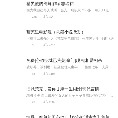
精灵使的剑舞|作者志瑞祐
因为我自己每天就听一会儿，所以制作不多，每天11点更新，每天更新4集，每集6分钟到7分钟左右，制作时已经是1.25倍的阅读速度导，是个人认为是能听得清说话又不会太慢而想快进的感觉，当然想要快进到2倍个人认为大部分时候还是听得清的，个人听的时候1.5倍...
738
3万
荒芜里电影院（悬疑小说 8集 ）
《猫可以做作》之《荒芜里电影院》 作者苏更生 播讲飞天
8
4018
免费|心似空城已荒芜|豪门|现言|相爱相杀
被欺辱，被利用，甚至被替人坐牢……整整七年，支撑她活下去的理由就是报仇！为此，就算出卖了自己的一颗肾也在所不惜……她以为她的感情已经葬送在那牢笼之内，不会再有人进入她的心……
33
1196
旧城荒芜，爱你甘愿一生糊涂|现代言情
精彩片段 自己最爱的女人的肚子里孕育着跟他的结晶，何瑞也明白为什么有些男人听到自己老婆有孩子时会激动不已，甚至热泪满眶。 等夏暮悠悠的醒来后，便看到何瑞正红着眼眶，一脸傻样的看着自己，夏暮伸手搭在了何瑞放在病床的那双手。 “对不起，...
43
2509
情骨：魔尊的囚心劫 | 【虐心神话古言】荒芜