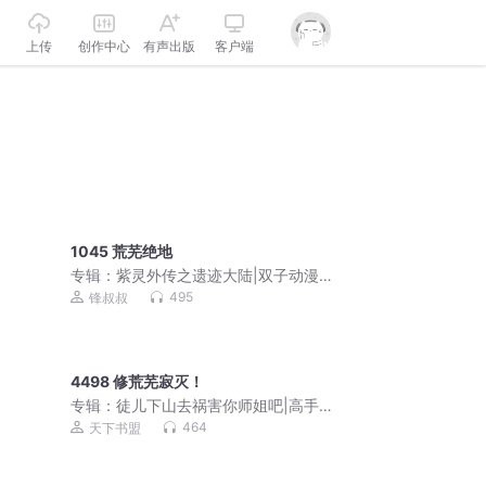
上传
创作中心
有声出版
客户端
1045 荒芜绝地
专辑：
紫灵外传之遗迹大陆|双子动漫著|
锋叔叔演播
495
锋叔叔
4498 修荒芜寂灭！
专辑：
徒儿下山去祸害你师姐吧|高手下
山，我有九个无敌师父
464
天下书盟