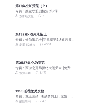
第17集空旷荒芜（上）
专辑：
憨宝联盟剧情篇 第2季
7
戏影联文化
第132章-混沌荒芜 上
专辑：
修仙氓流子|穿越搞笑&迪化恶趣
味|小县令同作者|泡泡出品
4064
老墨_52赫兹
第0587集 化为荒芜
专辑：
西游之开局拒绝大闹天宫 ‖免费多
播‖玄幻搞笑‖音效
1.4万
浩洋有声
1353 前往荒芜废墟
专辑：
龙王医婿 |唐楚楚的上门龙婿丨精
品大多播
2.4万
酷匠听书