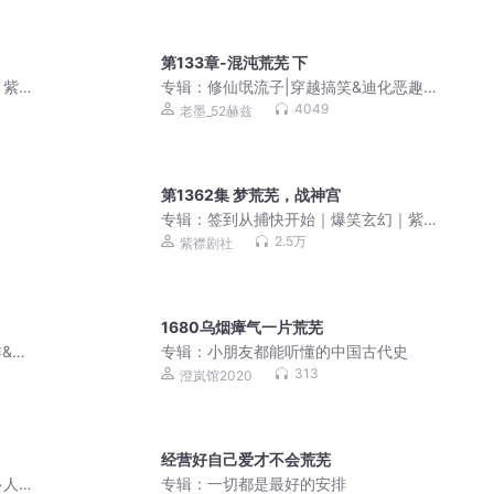
声剧
第133章-混沌荒芜 下
｜紫
专辑：
修仙氓流子|穿越搞笑&迪化恶趣
味|小县令同作者|泡泡出品
4049
老墨_52赫兹
第1362集 梦荒芜，战神宫
专辑：
签到从捕快开始｜爆笑玄幻｜紫
襟剧社多人有声剧
2.5万
紫襟剧社
1680乌烟瘴气一片荒芜
作&朱
专辑：
小朋友都能听懂的中国古代史
313
澄岚馆2020
经营好自己爱才不会荒芜
多人
专辑：
一切都是最好的安排