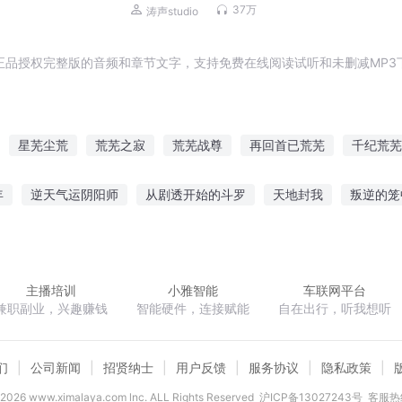
37万
涛声studio
正品授权完整版的音频和章节文字，支持免费在线阅读试听和未删减MP3
星芜尘荒
荒芜之寂
荒芜战尊
再回首已荒芜
千纪荒芜
城荒芜
芜荒之下
破天荒芜
荒芜妖帝
荒芜之地
人间
年
逆天气运阴阳师
从剧透开始的斗罗
天地封我
叛逆的笼
黑客老公别太狂
梦回梨花落满塘
DC家的骑士
我能收集情绪
主播培训
小雅智能
车联网平台
兼职副业，兴趣赚钱
智能硬件，连接赋能
自在出行，听我想听
们
公司新闻
招贤纳士
用户反馈
服务协议
隐私政策
2026
www.ximalaya.com lnc. ALL Rights Reserved
沪ICP备13027243号
客服热线