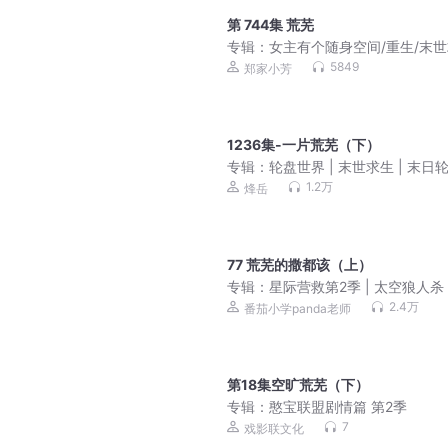
第 744集 荒芜
专辑：
女主有个随身空间/重生/末
生/囤货/天灾/多人
5849
郑家小芳
1236集-一片荒芜（下）
专辑：
轮盘世界 | 末世求生 | 末日轮
烽岳演播 | 丧失危机 | 轮盘抽奖 | 
1.2万
烽岳
略 | 丧尸 | 异能觉醒 | 作者幻动 | 
声剧
77 荒芜的撒都该（上）
专辑：
星际营救第2季 | 太空狼人杀 
辑思维 | 悬疑烧脑
2.4万
番茄小学panda老师
第18集空旷荒芜（下）
专辑：
憨宝联盟剧情篇 第2季
7
戏影联文化