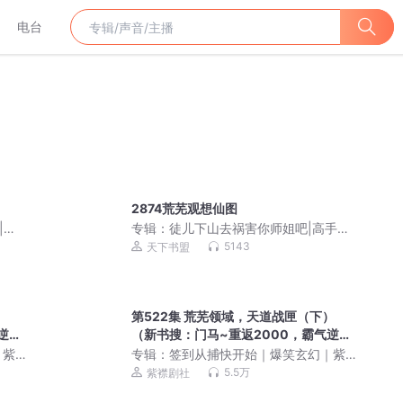
电台
2874荒芜观想仙图
|乱
专辑：
徒儿下山去祸害你师姐吧|高手下
山，我有九个无敌师父
5143
天下书盟
）
第522集 荒芜领域，天道战匣（下）
逆
（新书搜：门马~重返2000，霸气逆
袭）
｜紫
专辑：
签到从捕快开始｜爆笑玄幻｜紫
襟剧社多人有声剧
5.5万
紫襟剧社