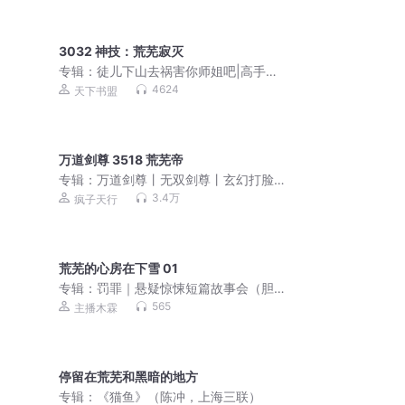
3032 神技：荒芜寂灭
专辑：
徒儿下山去祸害你师姐吧|高手下
山，我有九个无敌师父
4624
天下书盟
万道剑尊 3518 荒芜帝
专辑：
万道剑尊丨无双剑尊丨玄幻打脸
修真爽文丨打死都要钱原著丨多人有声
3.4万
疯子天行
剧
荒芜的心房在下雪 01
专辑：
罚罪｜悬疑惊悚短篇故事会（胆
小勿入）
565
主播木霖
停留在荒芜和黑暗的地方
专辑：
《猫鱼》（陈冲，上海三联）