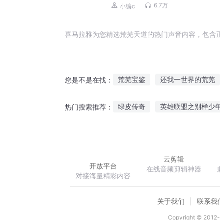
有声剧
6.7万
小编c
喜马拉雅为您精选荒芜天道的热门声音内容，包含
荒芜宝鉴
还我一世界的荒芜
您是不是在找：
梦回荒芜
荒芜之帝
那一
绿皮传奇
英雄联盟之别样少
热门搜索推荐：
恋上大神真喜欢
娇妻火辣辣
云剪辑
开放平台
在线音频剪辑神器
对接海量精彩内容
关于我们
联系我
Copyright © 2012-