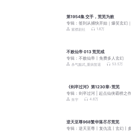
第1954集 交手，荒芜为败
专辑：
签到从捕快开始｜爆笑玄幻
襟剧社多人有声剧
1.8万
紫襟剧社
不败仙帝 013 荒芜戒
专辑：
不败仙帝丨免费多人玄幻
53.5万
杀气黩武_重病暂退
《剑卒过河》第1230章-荒芜
专辑：
剑卒过河 | 起点仙侠霸榜之
宇演播丨有声剧
4.8万
朱宇
逆天至尊968繁华落尽尽荒芜
专辑：
逆天至尊丨复仇流丨玄幻丨