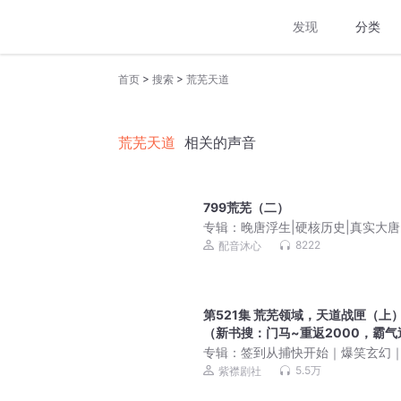
发现
分类
>
>
首页
搜索
荒芜天道
荒芜天道
相关的声音
799荒芜（二）
专辑：
晚唐浮生|硬核历史|真实大唐
世求生|VIP免费
8222
配音沐心
第521集 荒芜领域，天道战匣（上
（新书搜：门马~重返2000，霸气
袭）
专辑：
签到从捕快开始｜爆笑玄幻
襟剧社多人有声剧
5.5万
紫襟剧社