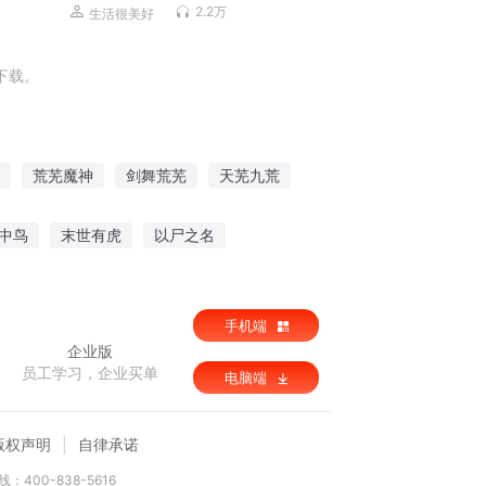
2.2万
生活很美好
下载。
荒芜魔神
剑舞荒芜
天芜九荒
荒芜
爱直至荒芜
神之荒芜
中鸟
末世有虎
以尸之名
豪门帝少别烦我
仙剑奇侠传之后续
手机端
企业版
员工学习，企业买单
电脑端
版权声明
自律承诺
：400-838-5616