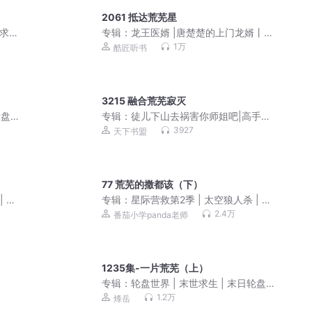
2061 抵达荒芜星
世求
专辑：
龙王医婿 |唐楚楚的上门龙婿丨精
品大多播
1万
酷匠听书
3215 融合荒芜寂灭
盘 |
专辑：
徒儿下山去祸害你师姐吧|高手下
生存策
山，我有九个无敌师父
3927
天下书盟
多人有
77 荒芜的撒都该（下）
| 逻
专辑：
星际营救第2季 | 太空狼人杀 | 逻
辑思维 | 悬疑烧脑
2.4万
番茄小学panda老师
1235集-一片荒芜（上）
专辑：
轮盘世界 | 末世求生 | 末日轮盘 |
烽岳演播 | 丧失危机 | 轮盘抽奖 | 生存策
1.2万
烽岳
略 | 丧尸 | 异能觉醒 | 作者幻动 | 多人有