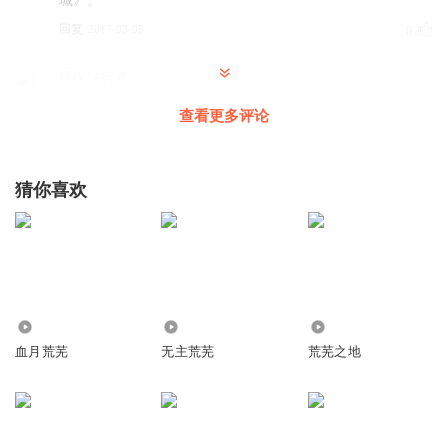
城》。
回复
2017-03-05
0
环保绿行者
荒芜城里说，为了渴望人与人之间的无限贴近，就连做爱都
查看更多评论
可以。让我想到了杜拉斯的爱之于我,不是肌肤之亲,不是一蔬
一饭，它是一种不死的欲望，是疲惫生活中的英雄梦想……
这是身体和灵魂的对白吗？
猜你喜欢
回复
2014-12-20
0
3.40万
4.38万
2523
血月荒芜
无主荒芜
荒芜之地