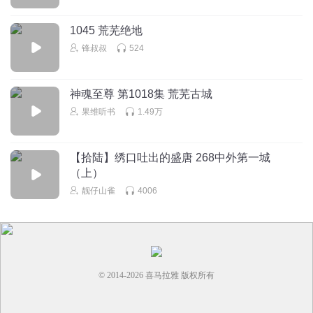
1045 荒芜绝地
锋叔叔
524
神魂至尊 第1018集 荒芜古城
果维听书
1.49万
【拾陆】绣口吐出的盛唐 268中外第一城
（上）
靓仔山雀
4006
© 2014-
2026
喜马拉雅 版权所有