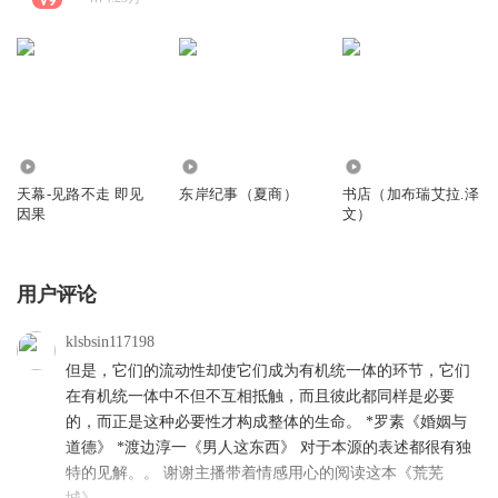
2188
151
217
天幕-见路不走 即见
东岸纪事（夏商）
书店（加布瑞艾拉.泽
因果
文）
用户评论
klsbsin117198
但是，它们的流动性却使它们成为有机统一体的环节，它们
在有机统一体中不但不互相抵触，而且彼此都同样是必要
的，而正是这种必要性才构成整体的生命。 *罗素《婚姻与
道德》 *渡边淳一《男人这东西》 对于本源的表述都很有独
特的见解。。 谢谢主播带着情感用心的阅读这本《荒芜