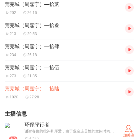
荒芜城（周嘉宁）—拾贰
202
26:16
荒芜城（周嘉宁）—拾叁
213
29:53
荒芜城（周嘉宁）—拾肆
234
26:18
荒芜城（周嘉宁）—拾伍
273
21:35
荒芜城（周嘉宁）—拾陆
1020
27:28
主播信息
环保绿行者
谢谢各位的批评和厚爱，由于业余连贯性的空闲时间缺失，停录一段时间，等稳定作息了再来。一开始只是自己睡前边看边读着玩儿的，有时都能把自己读睡着了。如果早知会有那么多听众，一定一开始就认真对待了，惭愧惭愧（焦躁的时候，让嘴巴跟在眼睛后面，慢慢在字里行间散步，走完一章，心也平了，气也静了……任何烦恼，过去，就好了~阅读的乐趣，其实并不是阅读本身） 看纸质书可以让我们想象力的天马行空，大家听书之余，一定也要记得支持原版纸质书哦!
加关注
4.23万