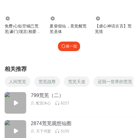
1196
2.37万
3034
免费|心似空城已荒
废柴假仙，竟觉醒荒
【虐心神话古言】荒
芜|豪门|现言|相爱相
芜圣体
芜境
杀
换一批
相关推荐
人间荒芜
荒芜战尊
荒芜天道
还我一世界的荒芜
799荒芜（二）
配音沐心
8227
2874荒芜观想仙图
天下书盟
5155