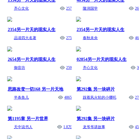
1354另一片天的现实人生
4054另一片天的现实人生
齐心文化
257
隆润国学
26
2354另一片天的现实人生
2354另一片天的现实人生
品读四大名著
275
春秋未央
46
2654另一片天的现实人生
02854另一片天的现实人生
御音坊
259
齐心文化
3
思路改变一切168 另一片天地
第292集 另一块碎片
半条鱼儿
4865
踩着风火轮的小哪吒
27
第1195章 另一片世界
第292集 另一块碎片
天中说书人
1.8万
龙爷爷讲故事
45