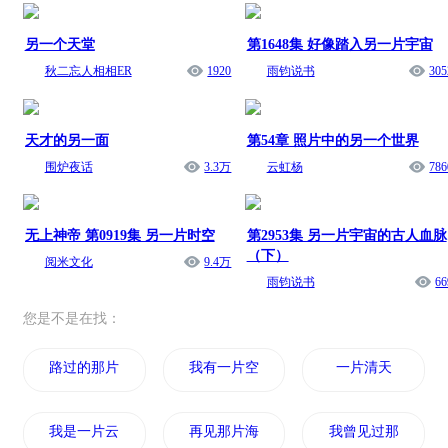
另一个天堂
第1648集 好像踏入另一片宇宙
秋二忘人相相ER
1920
雨钧说书
305
天才的另一面
第54章 照片中的另一个世界
围炉夜话
3.3万
云虹杨
786
无上神帝 第0919集 另一片时空
第2953集 另一片宇宙的古人血脉
（下）
阅米文化
9.4万
雨钧说书
66
您是不是在找：
路过的那片海
我有一片空间
一片清天
我是一片云
再见那片海
我曾见过那片星海