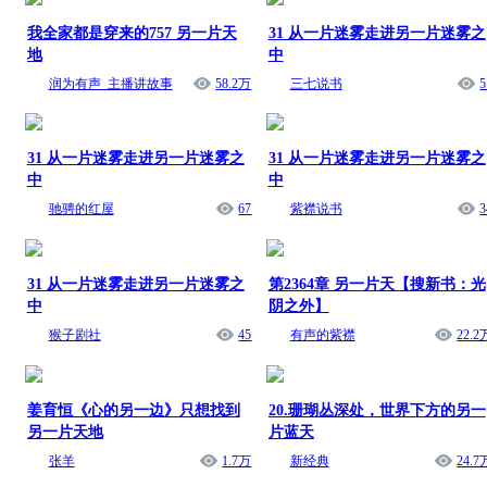
我全家都是穿来的757 另一片天
31 从一片迷雾走进另一片迷雾之
地
中
润为有声_主播讲故事
58.2万
三七说书
5
31 从一片迷雾走进另一片迷雾之
31 从一片迷雾走进另一片迷雾之
中
中
驰骋的红屋
67
紫襟说书
3
31 从一片迷雾走进另一片迷雾之
第2364章 另一片天【搜新书：光
中
阴之外】
猴子剧社
45
有声的紫襟
22.2
姜育恒《心的另一边》只想找到
20.珊瑚丛深处，世界下方的另一
另一片天地
片蓝天
张羊
1.7万
新经典
24.7