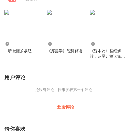
42.53万
1400.51万
313.67万
一听就懂的易经
《厚黑学》智慧解读
《资本论》精细解
读：从零开始读懂经
济学
用户评论
还没有评论，快来发表第一个评论！
发表评论
猜你喜欢