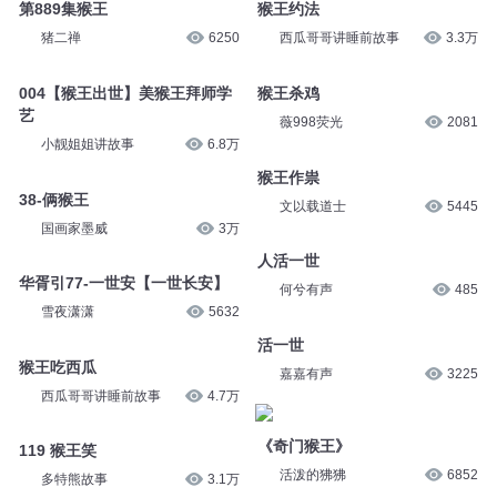
第889集猴王
猴王约法
猪二禅
6250
西瓜哥哥讲睡前故事
3.3万
004【猴王出世】美猴王拜师学
猴王杀鸡
艺
薇998荧光
2081
小靓姐姐讲故事
6.8万
猴王作祟
38-俩猴王
文以载道士
5445
国画家墨威
3万
人活一世
华胥引77-一世安【一世长安】
何兮有声
485
雪夜潇潇
5632
活一世
猴王吃西瓜
嘉嘉有声
3225
西瓜哥哥讲睡前故事
4.7万
《奇门猴王》
119 猴王笑
活泼的狒狒
6852
多特熊故事
3.1万