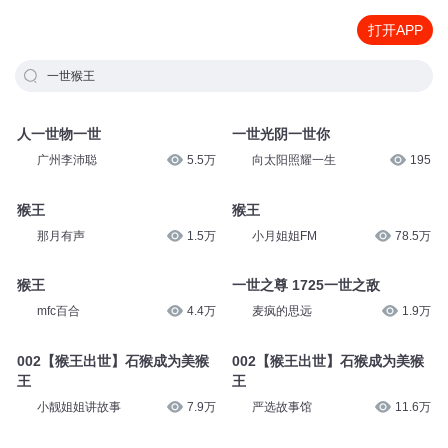
打开APP
一世猴王
人一世物一世
一世光阴一世你
广州李沛聪
5.5万
向太阳照耀一生
195
猴王
猴王
那月有声
1.5万
小月姐姐FM
78.5万
猴王
一世之尊 1725一世之敌
mfc百合
4.4万
麦疯的思远
1.9万
002【猴王出世】石猴成为美猴
002【猴王出世】石猴成为美猴
王
王
小靓姐姐讲故事
7.9万
严选故事馆
11.6万