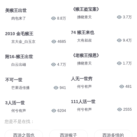
《猴王盗宝案》
美猴王出世
拂晓青天
3.7万
肉包来了
8.8万
74 猴王来也
2010 金毛猴王
大有叔叔
9.4万
京大金_白玉京
4685
《老猴王报恩》
附16-猴王出世
拂晓青天
1.7万
白云出岫
4.7万
人无一世穷
不可一世
何兮有声
481
芒果语传播
941
111人活一世
3人活一世
何兮有声
2555
何兮有声
6204
您是不是在找：
西游之我也是猴王
西游猴子
西游多情的猴子