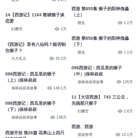
西游 第855集 猴子的阳神傀儡
14【西游记】1164 教唆猴子谈
（上）
恋爱
聴见
1.1万
幻樱空
2万
西游 第856集 猴子的阳神傀儡
《西游记》里有八仙吗？能否制
（下）
住猴子？
聴见
1.1万
大力丸儿
25.3万
098西游记：西瓜里的猴子
098西游记：西瓜里的猴子
（中）|保林叔叔
（上）|保林叔叔
保林叔叔讲故事
135万
保林叔叔讲故事
138.1万
11【大话西游】 743 三公主，
098西游记：西瓜里的猴子
先搞那只猴子
（下）|保林叔叔
幻樱空
2.6万
保林叔叔讲故事
136万
西游、西游
西游开挂 第26篇 花果山上四只
波波有理
12.1万