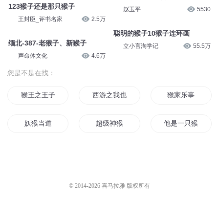
123猴子还是那只猴子
赵玉平
5530
王封臣_评书名家
2.5万
聪明的猴子10猴子连环画
缅北-387-老猴子、新猴子
立小言淘学记
55.5万
声命体文化
4.6万
您是不是在找：
猴王之王子归来
西游之我也是猴王
猴家乐事
妖猴当道
超级神猴
他是一只猴子
本猴天地行
猴王转世
我不是美猴王
一只石猴
西游多情的猴子
穿越成猴
© 2014-
2026
喜马拉雅 版权所有
重生之我就是那猴子
我重生成了猴子
最强妖猴系统