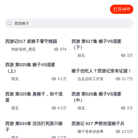
打开APP
西游猴子
西游记017 派猴子看守桃园
西游 第527集 猴子VS湿婆
（下）
绝妙读师_鹿苑
974
聴见
3万
西游 第525集 猴子VS湿婆
（上）
猴子也吃人？西游记里有证据！
聴见
3.1万
边走边听工作室
21.7万
西游 第325集 臭猴子，你个混
西游 第526集 猴子VS湿婆
蛋
（中）
聴见
4.5万
聴见
3万
西游 第634章 活活打死那只猴
西游记 027 声势浩荡猴子兵
子
狮子老爸讲故事
12.5万
聴见
2.2万