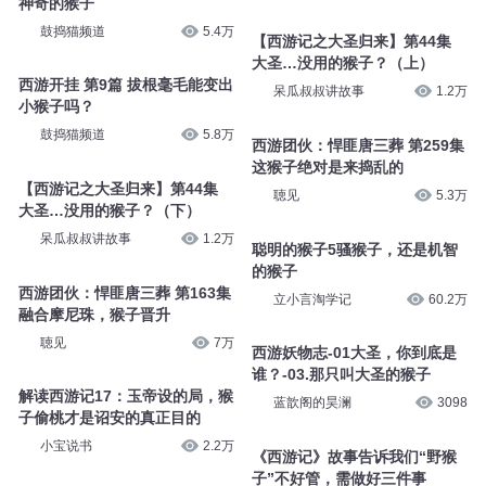
神奇的猴子
鼓捣猫频道
5.4万
【西游记之大圣归来】第44集
大圣…没用的猴子？（上）
西游开挂 第9篇 拔根毫毛能变出
呆瓜叔叔讲故事
1.2万
小猴子吗？
鼓捣猫频道
5.8万
西游团伙：悍匪唐三葬 第259集
这猴子绝对是来捣乱的
【西游记之大圣归来】第44集
聴见
5.3万
大圣…没用的猴子？（下）
呆瓜叔叔讲故事
1.2万
聪明的猴子5骚猴子，还是机智
的猴子
西游团伙：悍匪唐三葬 第163集
立小言淘学记
60.2万
融合摩尼珠，猴子晋升
聴见
7万
西游妖物志-01大圣，你到底是
谁？-03.那只叫大圣的猴子
解读西游记17：玉帝设的局，猴
蓝歆阁的昊澜
3098
子偷桃才是诏安的真正目的
小宝说书
2.2万
《西游记》故事告诉我们“野猴
子”不好管，需做好三件事